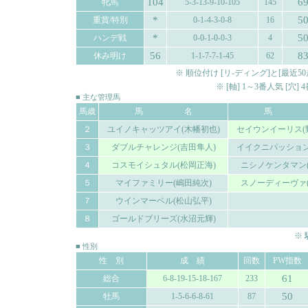
104
6
牝馬
5-3-13-9-10-105
145
*
5
重賞/特別
0-1-4-3-0-8
16
*
5
ハンデ戦
0-0-1-0-0-3
4
56
8
休み明け
1-1-7-7-1-45
62
※ 順位付け [リ-ディング]と[最
※ [軸] 1～3番人気 [穴
■ 主な管理馬
馬歳
馬 名
馬 
２
ユイノキャッツアイ(木幡初也)
セイウンイーリス(
３
ダブルチャレンジ(吉田隼人)
イイクニパッション
４
コスモイシュタル(松岡正海)
ニシノケンタマン(
５
マイファミリー(嶋田純次)
スノーディーヴァ(
７
ウインマーベル(松山弘平)
８
ゴールドブリーズ(水沼元輝)
※
■ 性別
性 別
成 績
回数
PW指数
61
総合
6-8-19-15-18-167
233
50
牡馬
1-5-6-6-8-61
87