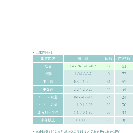
■ 出走間隔別
出走間隔
成 績
回数
PW指数
61
総合
6-8-19-15-18-167
233
73
連闘
1-0-1-0-0-7
9
52
中１週
0-3-2-1-5-20
31
54
中２週
2-2-4-2-6-28
44
24
中３～４週
0-1-3-1-3-17
25
56
中５～７週
1-1-0-1-2-23
28
94
２ヵ月～半年
1-1-7-6-1-39
55
0
半年以上
0-0-0-1-0-6
7
■ 出走回数別 (２ヵ月以上休み明け後と初出走後の出走回数)