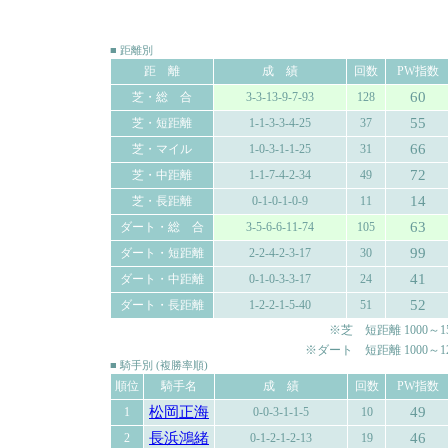
■ 距離別
距 離
成 績
回数
PW指数
60
芝・総 合
3-3-13-9-7-93
128
55
芝・短距離
1-1-3-3-4-25
37
66
芝・マイル
1-0-3-1-1-25
31
72
芝・中距離
1-1-7-4-2-34
49
14
芝・長距離
0-1-0-1-0-9
11
63
ダート・総 合
3-5-6-6-11-74
105
99
ダート・短距離
2-2-4-2-3-17
30
41
ダート・中距離
0-1-0-3-3-17
24
52
ダート・長距離
1-2-2-1-5-40
51
※芝 短距離 1000～150
※ダート 短距離 1000～120
■ 騎手別 (複勝率順)
順位
騎手名
成 績
回数
PW指数
松岡正海
49
1
0-0-3-1-1-5
10
長浜鴻緒
46
2
0-1-2-1-2-13
19