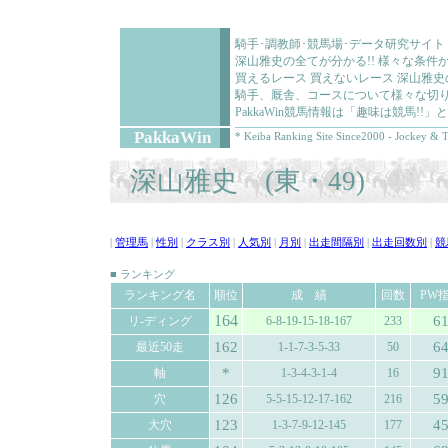
騎手･調教師･競馬場･データ研究サイト
深山雅史の全てが分かる!! 様々な条
買えるレース 買えないレース 深山雅
騎手、厩舎、コースについて様々な切り
PakkaWin競馬情報は「趣味は競馬!
PakkaWin
* Keiba Ranking Site Since2000 - Jockey & T
深山雅史 (東・49)
|
管理馬
|
性別
|
クラス別
|
人気別
|
月別
|
出走間隔別
|
出走回数別
|
競
■ ランキング
ランキング名
順位
成 績
回数
PW
164
6
リ-ディング
6-8-19-15-18-167
233
162
6
最近50走
1-1-7-3-5-33
50
*
9
軸
1-3-4-3-1-4
16
126
5
穴
5-5-15-12-17-162
216
123
4
大穴
1-3-7-9-12-145
177