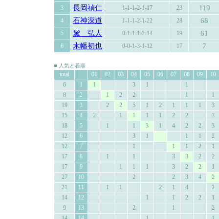
長岡禎仁
119
3
1-1-1-2-1-17
23
石神深道
68
4
1-1-1-2-1-22
28
黛 弘人
61
5
0-1-1-1-2-14
19
木幡初也
7
6
0-0-1-3-1-12
17
■ 人気と着順
total
01
02
03
04
05
06
07
08
09
10
6
1
1
3
1
1
8
2
1
2
2
1
1
19
3
2
2
5
1
2
1
1
1
3
15
4
2
1
1
1
1
2
2
3
18
5
1
1
3
1
4
2
2
3
12
6
3
1
1
1
2
12
7
1
1
1
2
1
17
8
1
1
3
3
2
2
17
9
1
1
1
3
2
2
1
27
10
2
2
3
4
2
21
11
1
1
2
1
4
2
14
12
1
1
2
2
1
9
13
2
1
2
14
14
1
1