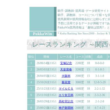
騎手･調教師･競馬場･データ研究サイ
騎手、調教師、コースについて様々な切
競馬新聞や競馬情報会社には頼らずに
予想に活用できるデータが満載です!!
PakkaWin競馬情報は「趣味は競馬!
PakkaWin
* Keiba Ranking Site Since2000 - Jockey & T
レースランキング ～関西
順位
開催
レース名
コース
頭数
成績
1
26/06/14阪11G1
宝塚記念
2200芝
18
0-0-0-0
2
26/05/03京11G1
天皇賞春
3200芝
15
0-1-0-5
3
26/04/05阪11G1
大阪杯
2000芝
15
3-1-1-8
4
25/10/26京11G1
菊花賞
3000芝
18
12-8-5-29
5
25/11/23京11G1
マイルＣＳ
1600芝
18
2-2-1-32
6
25/11/16京11G1
エリ女王杯
2200芝
16
2-3-2-36
7
26/03/29名11G1
高松宮記念
1200芝
18
2-1-2-8
8
25/09/21阪11G2
神戸新聞杯
2400芝
10
4-7-4-23