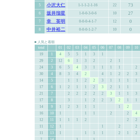
小沢大仁
73
5
1-1-1-2-1-16
22
坂井瑠星
27
6
1-0-0-3-0-6
10
幸 英明
0
7
0-0-0-4-1-7
12
中井裕二
0
8
0-0-0-1-2-7
10
■ 人気と着順
total
01
02
03
04
05
06
07
08
09
10
19
1
4
5
5
1
3
1
29
2
12
6
1
3
2
2
1
24
3
6
5
4
3
1
1
1
1
2
30
4
8
3
4
2
4
1
2
2
3
14
5
1
1
2
2
3
1
1
1
1
17
6
1
2
1
1
2
3
2
1
1
21
7
2
2
2
2
2
3
1
1
3
17
8
3
1
2
2
3
2
1
1
14
9
1
2
3
1
1
1
2
16
10
1
1
1
2
2
4
12
11
1
1
1
2
2
2
11
12
1
1
2
2
11
13
1
1
1
1
2
1
2
7
14
1
1