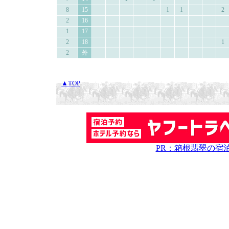
8
15
1
1
2
2
16
1
17
2
18
1
2
外
▲TOP
PR：箱根翡翠の宿