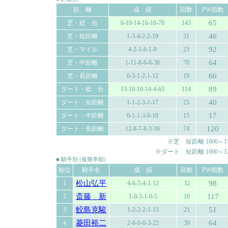
距 離
成 績
回数
PW指数
65
芝・総 合
6-19-14-16-10-78
143
46
芝・短距離
1-3-4-2-2-19
31
92
芝・マイル
4-2-1-6-1-9
23
64
芝・中距離
1-11-8-6-6-38
70
66
芝・長距離
0-3-1-2-1-12
19
89
ダート・総 合
13-10-10-14-4-63
114
40
ダート・短距離
1-1-2-3-1-17
25
17
ダート・中距離
0-1-1-3-0-10
15
120
ダート・長距離
12-8-7-8-3-36
74
※芝 短距離 1000～150
※ダート 短距離 1000～120
■ 騎手別 (複勝率順)
順位
騎手名
成 績
回数
PW指数
松山弘平
98
1
4-6-5-4-1-12
32
斎藤 新
117
2
1-0-3-1-0-5
10
鮫島克駿
51
3
1-2-2-2-1-13
21
菱田裕二
64
4
2-6-0-6-3-22
39