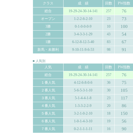
クラス
成 績
回数
PW指数
76
総合
19-29-24-30-14-141
257
73
オープン
1-2-2-6-2-10
23
100
3勝
0-1-0-0-0-9
10
54
2勝
3-4-3-3-1-29
43
67
1勝
6-12-8-12-5-40
83
91
新馬・未勝利
9-10-11-9-6-53
98
■ 人気別
人気
成 績
回数
PW指数
76
総合
19-29-24-30-14-141
257
75
１番人気
4-12-6-8-0-6
36
105
２番人気
5-6-5-3-1-10
30
117
３番人気
5-1-4-4-1-8
23
86
４番人気
1-3-3-2-2-9
20
150
５番人気
3-2-1-0-2-10
18
56
６番人気
1-0-1-4-3-10
19
90
７番人気
0-2-1-1-1-11
16