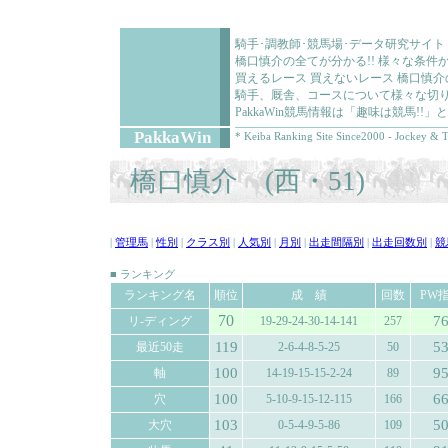
騎手･調教師･競馬場･データ研究サイト
橋口慎介の全てが分かる!! 様々な条
買えるレース 買えないレース 橋口慎
騎手、厩舎、コースについて様々な切り
PakkaWin競馬情報は「趣味は競馬!
PakkaWin
* Keiba Ranking Site Since2000 - Jockey & T
橋口慎介 (西・51)
|
管理馬
|
性別
|
クラス別
|
人気別
|
月別
|
出走間隔別
|
出走回数別
|
競
■ ランキング
ランキング名
順位
成 績
回数
PW
70
7
リ-ディング
19-29-24-30-14-141
257
119
5
最近50走
2-6-4-8-5-25
50
100
9
軸
14-19-15-15-2-24
89
100
6
穴
5-10-9-15-12-115
166
103
5
大穴
0-5-4-9-5-86
109