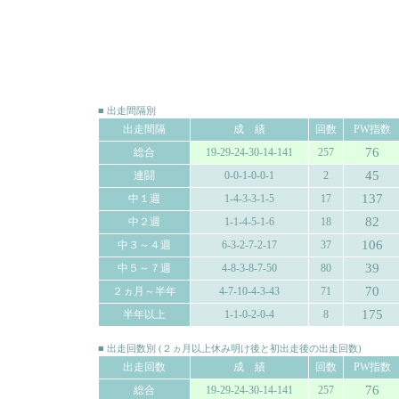
■ 出走間隔別
出走間隔
成 績
回数
PW指数
76
総合
19-29-24-30-14-141
257
45
連闘
0-0-1-0-0-1
2
137
中１週
1-4-3-3-1-5
17
82
中２週
1-1-4-5-1-6
18
106
中３～４週
6-3-2-7-2-17
37
39
中５～７週
4-8-3-8-7-50
80
70
２ヵ月～半年
4-7-10-4-3-43
71
175
半年以上
1-1-0-2-0-4
8
■ 出走回数別 (２ヵ月以上休み明け後と初出走後の出走回数)
出走回数
成 績
回数
PW指数
76
総合
19-29-24-30-14-141
257