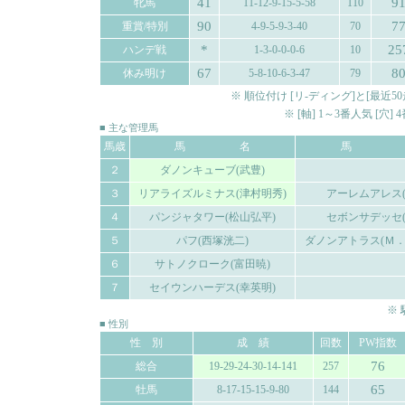
41
9
牝馬
11-12-9-15-5-58
110
90
7
重賞/特別
4-9-5-9-3-40
70
*
25
ハンデ戦
1-3-0-0-0-6
10
67
8
休み明け
5-8-10-6-3-47
79
※ 順位付け [リ-ディング]と[最
※ [軸] 1～3番人気 [穴
■ 主な管理馬
馬歳
馬 名
馬 
２
ダノンキューブ(武豊)
３
リアライズルミナス(津村明秀)
アーレムアレス(
４
パンジャタワー(松山弘平)
セボンサデッセ(
５
パフ(西塚洸二)
ダノンアトラス(Ｍ．
６
サトノクローク(富田暁)
７
セイウンハーデス(幸英明)
※
■ 性別
性 別
成 績
回数
PW指数
76
総合
19-29-24-30-14-141
257
65
牡馬
8-17-15-15-9-80
144