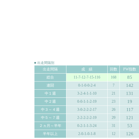
■ 出走間隔別
出走間隔
成 績
回数
PW指数
85
総合
11-7-12-7-15-116
168
142
連闘
0-1-0-0-2-4
7
131
中１週
3-2-4-1-1-10
21
19
中２週
0-0-1-1-2-19
23
117
中３～４週
3-0-2-2-2-17
26
121
中５～７週
2-2-2-2-2-19
29
53
２ヵ月～半年
0-2-1-1-3-24
31
126
半年以上
2-0-1-0-1-8
12