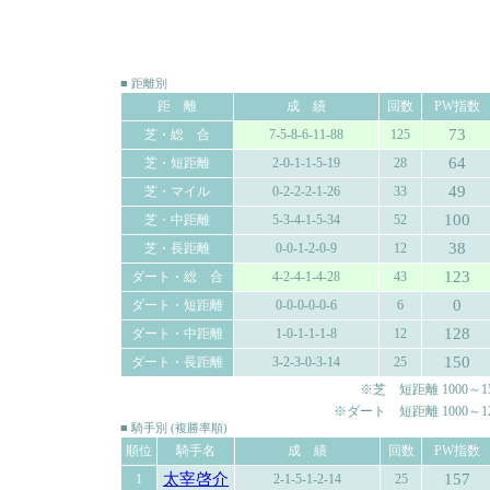
■ 距離別
距 離
成 績
回数
PW指数
73
芝・総 合
7-5-8-6-11-88
125
64
芝・短距離
2-0-1-1-5-19
28
49
芝・マイル
0-2-2-2-1-26
33
100
芝・中距離
5-3-4-1-5-34
52
38
芝・長距離
0-0-1-2-0-9
12
123
ダート・総 合
4-2-4-1-4-28
43
0
ダート・短距離
0-0-0-0-0-6
6
128
ダート・中距離
1-0-1-1-1-8
12
150
ダート・長距離
3-2-3-0-3-14
25
※芝 短距離 1000～150
※ダート 短距離 1000～120
■ 騎手別 (複勝率順)
順位
騎手名
成 績
回数
PW指数
太宰啓介
157
1
2-1-5-1-2-14
25