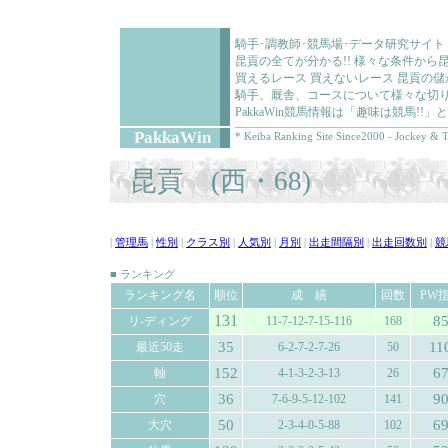
騎手･調教師･競馬場･データ研究サイト
昆貢の全てが分かる!! 様々な条件から
買えるレース 買えないレース 昆貢の
騎手、厩舎、コースについて様々な切り
PakkaWin競馬情報は「趣味は競馬!
PakkaWin
* Keiba Ranking Site Since2000 - Jockey & T
昆貢 (西・68)
|
管理馬
|
性別
|
クラス別
|
人気別
|
月別
|
出走間隔別
|
出走回数別
|
競
■ ランキング
ランキング名
順位
成 績
回数
PW
131
8
リ-ディング
11-7-12-7-15-116
168
35
11
最近50走
6-2-7-2-7-26
50
152
6
軸
4-1-3-2-3-13
26
36
9
穴
7-6-9-5-12-102
141
50
6
大穴
2-3-4-0-5-88
102