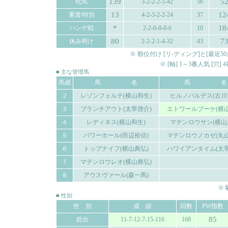
139
5
牝馬
3-2-2-2-5-42
56
13
12
重賞/特別
4-2-3-2-2-24
37
*
18
ハンデ戦
2-2-0-0-0-6
10
80
7
休み明け
2-2-2-1-4-32
43
※ 順位付け [リ-ディング]と[最
※ [軸] 1～3番人気 [穴
■ 主な管理馬
馬歳
馬 名
馬 名
２
レゾンフォルテ(横山和生)
ヒルノバルデス(古川
３
ブランチアウト(太宰啓介)
エトワールブーケ(横山
４
レディネス(横山和生)
マテンロウサン(横山
５
パワーホール(田辺裕信)
マテンロウノカゼ(丸山
６
トップナイフ(横山典弘)
ハワイアンタイム(太宰
７
マテンロウレオ(横山典弘)
８
アウスヴァール(森一馬)
※
■ 性別
性 別
成 績
回数
PW指数
85
総合
11-7-12-7-15-116
168