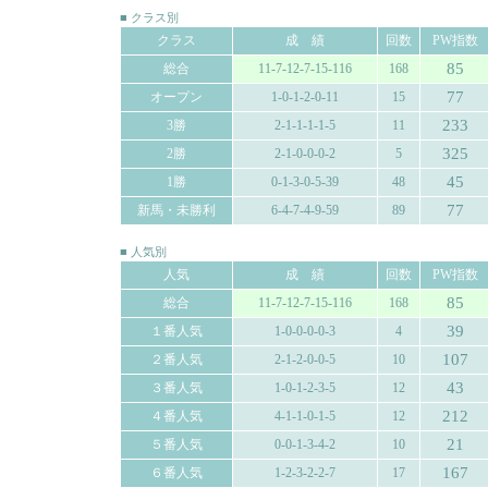
■ クラス別
クラス
成 績
回数
PW指数
85
総合
11-7-12-7-15-116
168
77
オープン
1-0-1-2-0-11
15
233
3勝
2-1-1-1-1-5
11
325
2勝
2-1-0-0-0-2
5
45
1勝
0-1-3-0-5-39
48
77
新馬・未勝利
6-4-7-4-9-59
89
■ 人気別
人気
成 績
回数
PW指数
85
総合
11-7-12-7-15-116
168
39
１番人気
1-0-0-0-0-3
4
107
２番人気
2-1-2-0-0-5
10
43
３番人気
1-0-1-2-3-5
12
212
４番人気
4-1-1-0-1-5
12
21
５番人気
0-0-1-3-4-2
10
167
６番人気
1-2-3-2-2-7
17