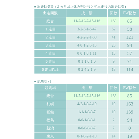
■ 出走回数別 (２ヵ月以上休み明け後と初出走後の出走回数)
出走回数
成 績
回数
PW指数
85
総合
11-7-12-7-15-116
168
58
１走目
3-2-3-1-6-47
62
121
２走目
4-2-2-2-1-30
41
94
３走目
4-0-1-2-5-13
25
57
４走目
0-0-1-0-1-11
13
71
５走目
0-1-1-0-1-6
9
114
６走目以上
0-2-4-2-1-9
18
■ 競馬場別
競馬場
成 績
回数
PW指数
85
総合
11-7-12-7-15-116
168
163
札幌
4-2-1-0-2-10
19
139
函館
1-1-1-0-0-7
10
94
福島
0-0-1-0-0-1
2
0
新潟
0-0-0-0-0-7
7
19
東京
0-1-0-2-1-10
14