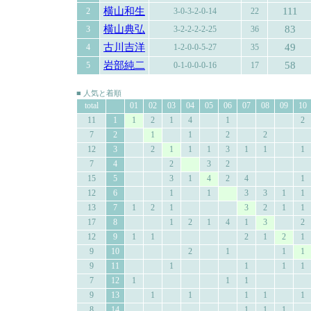
横山和生
111
2
3-0-3-2-0-14
22
横山典弘
83
3
3-2-2-2-2-25
36
古川吉洋
49
4
1-2-0-0-5-27
35
岩部純二
58
5
0-1-0-0-0-16
17
■ 人気と着順
total
01
02
03
04
05
06
07
08
09
10
11
1
1
2
1
4
1
2
7
2
1
1
2
2
12
3
2
1
1
1
3
1
1
1
7
4
2
3
2
15
5
3
1
4
2
4
1
12
6
1
1
3
3
1
1
13
7
1
2
1
3
2
1
1
17
8
1
2
1
4
1
3
2
12
9
1
1
2
1
2
1
9
10
2
1
1
1
9
11
1
1
1
1
7
12
1
1
1
9
13
1
1
1
1
1
8
14
1
1
1