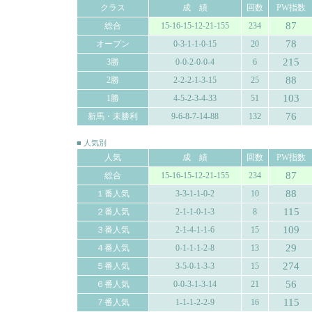
クラス
成 績
回数
PW指数
87
総合
15-16-15-12-21-155
234
78
オープン
0-3-1-1-0-15
20
215
3勝
0-0-2-0-0-4
6
88
2勝
2-2-2-1-3-15
25
103
1勝
4-5-2-3-4-33
51
76
新馬・未勝利
9-6-8-7-14-88
132
■ 人気別
人気
成 績
回数
PW指数
87
総合
15-16-15-12-21-155
234
88
１番人気
3-3-1-1-0-2
10
115
２番人気
2-1-1-0-1-3
8
109
３番人気
2-1-4-1-1-6
15
29
４番人気
0-1-1-1-2-8
13
274
５番人気
3-5-0-1-3-3
15
56
６番人気
0-0-3-1-3-14
21
115
７番人気
1-1-1-2-2-9
16