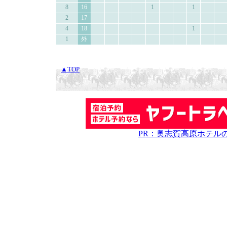
8
16
1
1
2
17
4
18
1
1
外
▲TOP
PR：奥志賀高原ホテル