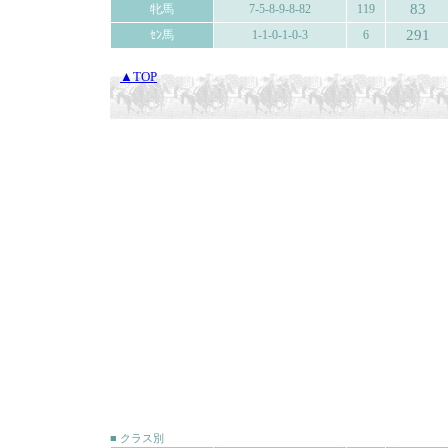
83
牝馬
7-5-8-9-8-82
119
291
ｾﾝ馬
1-1-0-1-0-3
6
▲TOP
■ クラス別