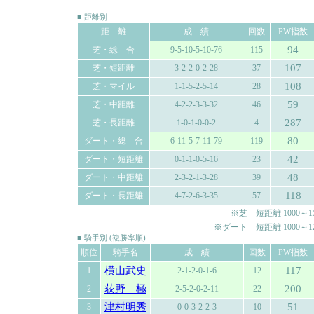
■ 距離別
距 離
成 績
回数
PW指数
94
芝・総 合
9-5-10-5-10-76
115
107
芝・短距離
3-2-2-0-2-28
37
108
芝・マイル
1-1-5-2-5-14
28
59
芝・中距離
4-2-2-3-3-32
46
287
芝・長距離
1-0-1-0-0-2
4
80
ダート・総 合
6-11-5-7-11-79
119
42
ダート・短距離
0-1-1-0-5-16
23
48
ダート・中距離
2-3-2-1-3-28
39
118
ダート・長距離
4-7-2-6-3-35
57
※芝 短距離 1000～150
※ダート 短距離 1000～120
■ 騎手別 (複勝率順)
順位
騎手名
成 績
回数
PW指数
横山武史
117
1
2-1-2-0-1-6
12
荻野 極
200
2
2-5-2-0-2-11
22
津村明秀
51
3
0-0-3-2-2-3
10