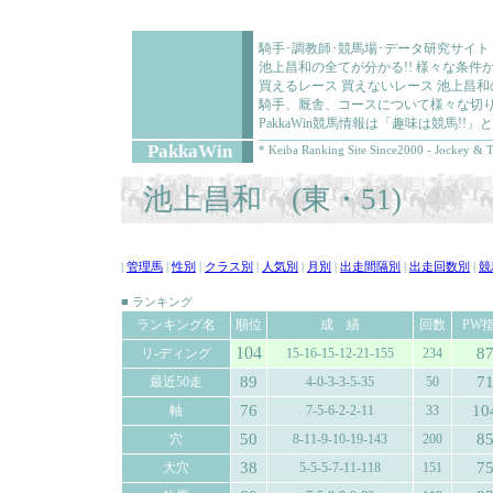
騎手･調教師･競馬場･データ研究サイト
池上昌和の全てが分かる!! 様々な条
買えるレース 買えないレース 池上昌
騎手、厩舎、コースについて様々な切り
PakkaWin競馬情報は「趣味は競馬!
PakkaWin
* Keiba Ranking Site Since2000 - Jockey & T
池上昌和 (東・51)
|
管理馬
|
性別
|
クラス別
|
人気別
|
月別
|
出走間隔別
|
出走回数別
|
競
■ ランキング
ランキング名
順位
成 績
回数
PW
104
8
リ-ディング
15-16-15-12-21-155
234
89
7
最近50走
4-0-3-3-5-35
50
76
10
軸
7-5-6-2-2-11
33
50
8
穴
8-11-9-10-19-143
200
38
7
大穴
5-5-5-7-11-118
151