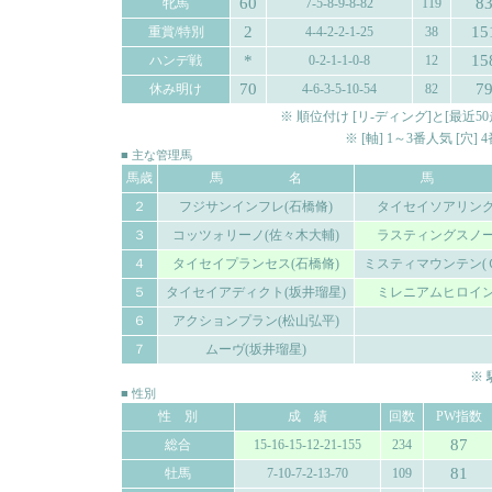
60
8
牝馬
7-5-8-9-8-82
119
2
15
重賞/特別
4-4-2-2-1-25
38
*
15
ハンデ戦
0-2-1-1-0-8
12
70
7
休み明け
4-6-3-5-10-54
82
※ 順位付け [リ-ディング]と[最
※ [軸] 1～3番人気 [穴
■ 主な管理馬
馬歳
馬 名
馬 
２
フジサンインフレ(石橋脩)
タイセイソアリング
３
コッツォリーノ(佐々木大輔)
ラスティングスノー
４
タイセイプランセス(石橋脩)
ミスティマウンテン(
５
タイセイアディクト(坂井瑠星)
ミレニアムヒロイン
６
アクションプラン(松山弘平)
７
ムーヴ(坂井瑠星)
※
■ 性別
性 別
成 績
回数
PW指数
87
総合
15-16-15-12-21-155
234
81
牡馬
7-10-7-2-13-70
109