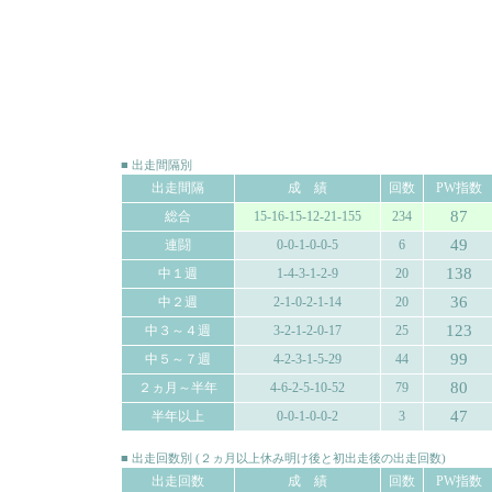
■ 出走間隔別
出走間隔
成 績
回数
PW指数
87
総合
15-16-15-12-21-155
234
49
連闘
0-0-1-0-0-5
6
138
中１週
1-4-3-1-2-9
20
36
中２週
2-1-0-2-1-14
20
123
中３～４週
3-2-1-2-0-17
25
99
中５～７週
4-2-3-1-5-29
44
80
２ヵ月～半年
4-6-2-5-10-52
79
47
半年以上
0-0-1-0-0-2
3
■ 出走回数別 (２ヵ月以上休み明け後と初出走後の出走回数)
出走回数
成 績
回数
PW指数