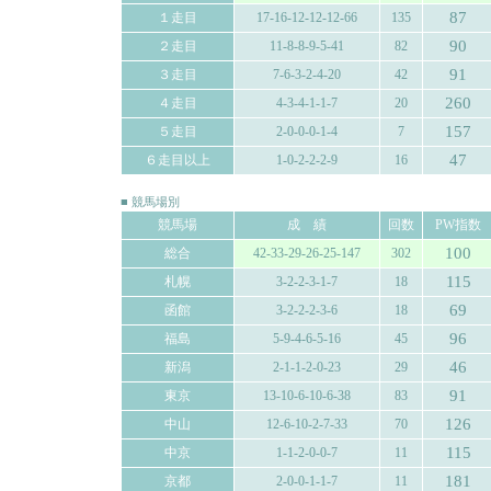
87
１走目
17-16-12-12-12-66
135
90
２走目
11-8-8-9-5-41
82
91
３走目
7-6-3-2-4-20
42
260
４走目
4-3-4-1-1-7
20
157
５走目
2-0-0-0-1-4
7
47
６走目以上
1-0-2-2-2-9
16
■ 競馬場別
競馬場
成 績
回数
PW指数
100
総合
42-33-29-26-25-147
302
115
札幌
3-2-2-3-1-7
18
69
函館
3-2-2-2-3-6
18
96
福島
5-9-4-6-5-16
45
46
新潟
2-1-1-2-0-23
29
91
東京
13-10-6-10-6-38
83
126
中山
12-6-10-2-7-33
70
115
中京
1-1-2-0-0-7
11
181
京都
2-0-0-1-1-7
11