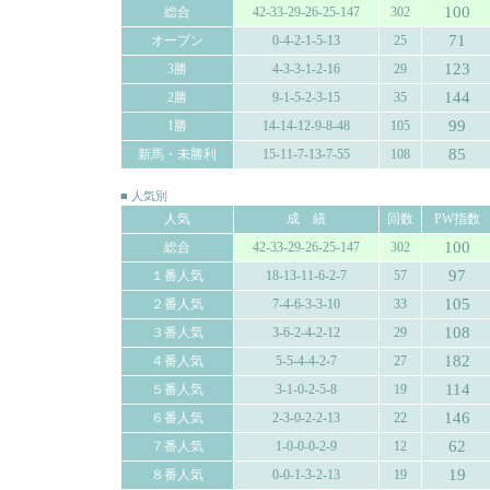
100
総合
42-33-29-26-25-147
302
71
オープン
0-4-2-1-5-13
25
123
3勝
4-3-3-1-2-16
29
144
2勝
9-1-5-2-3-15
35
99
1勝
14-14-12-9-8-48
105
85
新馬・未勝利
15-11-7-13-7-55
108
■ 人気別
人気
成 績
回数
PW指数
100
総合
42-33-29-26-25-147
302
97
１番人気
18-13-11-6-2-7
57
105
２番人気
7-4-6-3-3-10
33
108
３番人気
3-6-2-4-2-12
29
182
４番人気
5-5-4-4-2-7
27
114
５番人気
3-1-0-2-5-8
19
146
６番人気
2-3-0-2-2-13
22
62
７番人気
1-0-0-0-2-9
12
19
８番人気
0-0-1-3-2-13
19