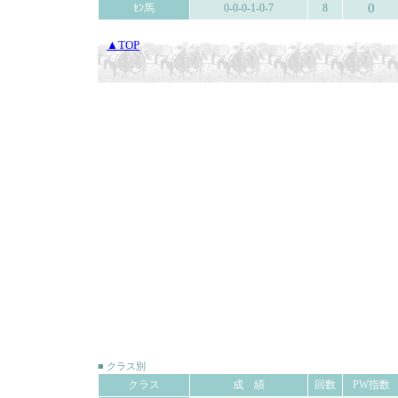
0
ｾﾝ馬
0-0-0-1-0-7
8
▲TOP
■ クラス別
クラス
成 績
回数
PW指数