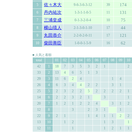
佐々木大
174
5
9-6-3-6-3-12
39
丹内祐次
131
6
1-3-1-1-0-5
11
三浦皇成
75
7
0-1-3-2-0-4
10
横山琉人
44
8
2-1-3-0-1-10
17
丸田恭介
121
9
2-2-0-2-0-11
17
柴田善臣
62
10
1-0-0-1-5-9
16
■ 人気と着順
total
01
02
03
04
05
06
07
08
09
10
42
1
18
7
3
5
3
2
1
2
33
2
13
4
6
5
1
3
29
3
11
6
2
4
1
4
26
4
6
3
4
4
2
2
3
1
25
5
2
3
2
2
5
2
2
2
2
1
14
6
2
2
3
2
1
3
1
20
7
1
2
1
2
2
4
3
1
2
12
8
3
2
3
1
1
22
9
2
1
1
4
1
1
2
2
13
10
1
2
1
3
1
12
11
1
1
2
1
1