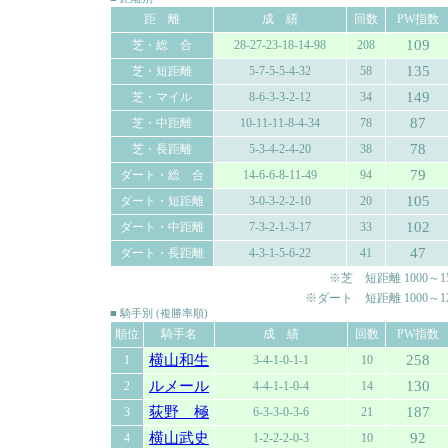
距 離
成 績
回数
PW指数
109
芝・総 合
28-27-23-18-14-98
208
135
芝・短距離
5-7-5-5-4-32
58
149
芝・マイル
8-6-3-3-2-12
34
87
芝・中距離
10-11-11-8-4-34
78
78
芝・長距離
5-3-4-2-4-20
38
79
ダート・総 合
14-6-6-8-11-49
94
105
ダート・短距離
3-0-3-2-2-10
20
102
ダート・中距離
7-3-2-1-3-17
33
47
ダート・長距離
4-3-1-5-6-22
41
※芝 短距離 1000～150
※ダート 短距離 1000～120
■ 騎手別 (複勝率順)
順位
騎手名
成 績
回数
PW指数
横山和生
258
1
3-4-1-0-1-1
10
ルメール
130
2
4-4-1-1-0-4
14
荻野 極
187
3
6-3-3-0-3-6
21
横山武史
92
4
1-2-2-2-0-3
10