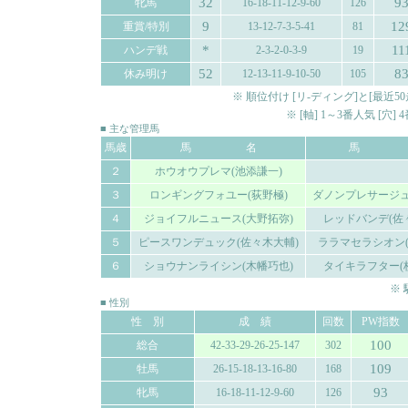
32
9
牝馬
16-18-11-12-9-60
126
9
12
重賞/特別
13-12-7-3-5-41
81
*
11
ハンデ戦
2-3-2-0-3-9
19
52
8
休み明け
12-13-11-9-10-50
105
※ 順位付け [リ-ディング]と[最
※ [軸] 1～3番人気 [穴
■ 主な管理馬
馬歳
馬 名
馬 
２
ホウオウプレマ(池添謙一)
３
ロンギングフォユー(荻野極)
ダノンプレサージュ
４
ジョイフルニュース(大野拓弥)
レッドバンデ(佐
５
ピースワンデュック(佐々木大輔)
ララマセラシオン(
６
ショウナンライシン(木幡巧也)
タイキラフター(
※
■ 性別
性 別
成 績
回数
PW指数
100
総合
42-33-29-26-25-147
302
109
牡馬
26-15-18-13-16-80
168
93
牝馬
16-18-11-12-9-60
126