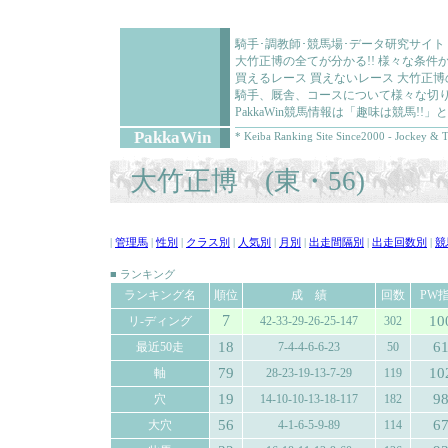
騎手･調教師･競馬場･データ研究サイト
大竹正博の全てが分かる!! 様々な条
買えるレース 買えないレース 大竹正
騎手、厩舎、コースについて様々な切り
PakkaWin競馬情報は「趣味は競馬!
PakkaWin
* Keiba Ranking Site Since2000 - Jockey & T
大竹正博 (東・56)
|
管理馬
|
性別
|
クラス別
|
人気別
|
月別
|
出走間隔別
|
出走回数別
|
競
■ ランキング
ランキング名
順位
成 績
回数
PW
7
10
リ-ディング
42-33-29-26-25-147
302
18
6
最近50走
7-4-4-6-6-23
50
79
10
軸
28-23-19-13-7-29
119
19
9
穴
14-10-10-13-18-117
182
56
6
大穴
4-1-6-5-9-89
114