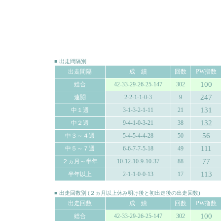
■ 出走間隔別
出走間隔
成 績
回数
PW指数
100
総合
42-33-29-26-25-147
302
247
連闘
2-2-1-1-0-3
9
131
中１週
3-1-3-2-1-11
21
132
中２週
9-4-1-0-3-21
38
56
中３～４週
5-4-5-4-4-28
50
111
中５～７週
6-6-7-7-5-18
49
77
２ヵ月～半年
10-12-10-9-10-37
88
113
半年以上
2-1-1-0-0-13
17
■ 出走回数別 (２ヵ月以上休み明け後と初出走後の出走回数)
出走回数
成 績
回数
PW指数
100
総合
42-33-29-26-25-147
302