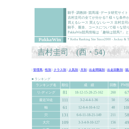
騎手･調教師･競馬場･データ研究サイト
吉村圭司の全てが分かる!! 様々な条
買えるレース 買えないレース 吉村圭
騎手、厩舎、コースについて様々な切り
PakkaWin競馬情報は「趣味は競馬!
PakkaWin
* Keiba Ranking Site Since2000 - Jockey & T
吉村圭司 (西・54)
|
管理馬
|
性別
|
クラス別
|
人気別
|
月別
|
出走間隔別
|
出走回数別
|
競
■ ランキング
ランキング名
順位
成 績
回数
PW
81
6
リ-ディング
18-12-15-28-25-162
260
111
5
最近50走
3-2-4-4-1-36
50
61
10
軸
12-6-4-10-4-12
48
131
5
穴
6-6-11-18-21-149
211
109
4
大穴
3-3-4-9-10-127
156