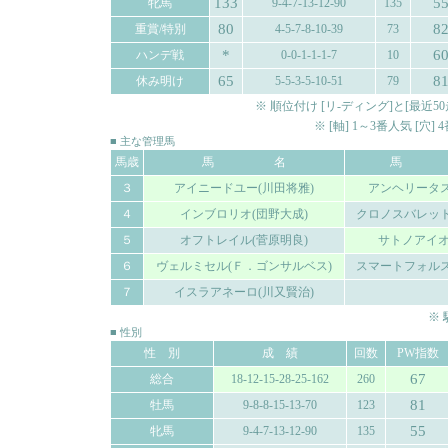
133
5
牝馬
9-4-7-13-12-90
135
80
8
重賞/特別
4-5-7-8-10-39
73
*
6
ハンデ戦
0-0-1-1-1-7
10
65
8
休み明け
5-5-3-5-10-51
79
※ 順位付け [リ-ディング]と[最
※ [軸] 1～3番人気 [穴
■ 主な管理馬
馬歳
馬 名
馬 
３
アイニードユー(川田将雅)
アンヘリータス
４
インブロリオ(団野大成)
クロノスバレット
５
オフトレイル(菅原明良)
サトノアイ
６
ヴェルミセル(Ｆ．ゴンサルベス)
スマートフォルス
７
イスラアネーロ(川又賢治)
※
■ 性別
性 別
成 績
回数
PW指数
67
総合
18-12-15-28-25-162
260
81
牡馬
9-8-8-15-13-70
123
55
牝馬
9-4-7-13-12-90
135