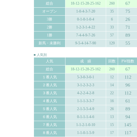
67
総合
18-12-15-28-25-162
260
75
オープン
1-0-4-3-7-20
35
26
3勝
0-1-0-1-0-4
6
71
2勝
1-2-3-1-4-22
33
89
1勝
7-4-4-9-7-26
57
55
新馬・未勝利
9-5-4-14-7-90
129
■ 人気別
人気
成 績
回数
PW指数
67
総合
18-12-15-28-25-162
260
112
１番人気
5-3-0-3-0-1
12
96
２番人気
3-1-2-3-2-3
14
112
３番人気
4-2-2-4-2-8
22
61
４番人気
1-1-1-3-3-7
16
89
５番人気
2-1-5-5-4-9
26
94
６番人気
0-1-1-1-4-6
13
145
７番人気
1-1-2-1-0-10
15
117
８番人気
1-1-0-1-5-9
17