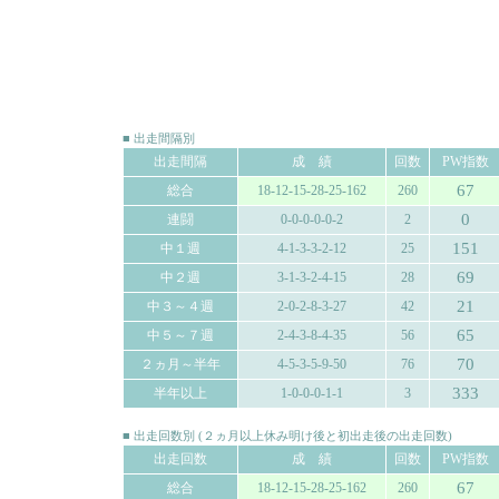
■ 出走間隔別
出走間隔
成 績
回数
PW指数
67
総合
18-12-15-28-25-162
260
0
連闘
0-0-0-0-0-2
2
151
中１週
4-1-3-3-2-12
25
69
中２週
3-1-3-2-4-15
28
21
中３～４週
2-0-2-8-3-27
42
65
中５～７週
2-4-3-8-4-35
56
70
２ヵ月～半年
4-5-3-5-9-50
76
333
半年以上
1-0-0-0-1-1
3
■ 出走回数別 (２ヵ月以上休み明け後と初出走後の出走回数)
出走回数
成 績
回数
PW指数
67
総合
18-12-15-28-25-162
260