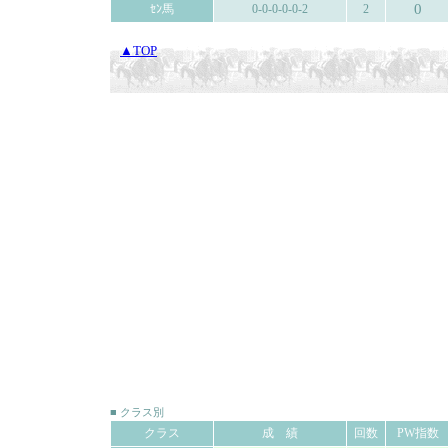
0
ｾﾝ馬
0-0-0-0-0-2
2
▲TOP
■ クラス別
クラス
成 績
回数
PW指数