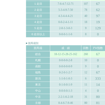
67
１走目
7-6-4-7-12-71
107
62
２走目
5-3-4-9-7-50
78
97
３走目
4-3-4-4-4-21
40
19
４走目
0-0-2-4-1-11
18
129
５走目
2-0-1-3-0-3
9
0
６走目以上
0-0-0-1-1-6
8
■ 競馬場別
競馬場
成 績
回数
PW指数
67
総合
18-12-15-28-25-162
260
0
札幌
0-0-0-0-2-8
10
0
函館
0-0-0-0-0-9
9
67
福島
0-2-0-1-2-7
12
333
新潟
1-1-0-1-0-3
6
14
東京
0-1-0-0-1-9
11
0
中山
0-0-0-0-1-3
4
80
中京
2-2-1-6-2-18
31
81
京都
8-4-6-7-9-46
80