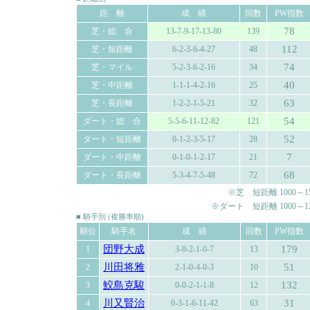
距 離
成 績
回数
PW指数
78
芝・総 合
13-7-9-17-13-80
139
112
芝・短距離
6-2-3-6-4-27
48
74
芝・マイル
5-2-3-6-2-16
34
40
芝・中距離
1-1-1-4-2-16
25
63
芝・長距離
1-2-2-1-5-21
32
54
ダート・総 合
5-5-6-11-12-82
121
52
ダート・短距離
0-1-2-3-5-17
28
7
ダート・中距離
0-1-0-1-2-17
21
68
ダート・長距離
5-3-4-7-5-48
72
※芝 短距離 1000～150
※ダート 短距離 1000～120
■ 騎手別 (複勝率順)
順位
騎手名
成 績
回数
PW指数
団野大成
179
1
3-0-2-1-0-7
13
川田将雅
51
2
2-1-0-4-0-3
10
鮫島克駿
132
3
0-0-2-1-1-8
12
川又賢治
31
4
0-3-1-6-11-42
63