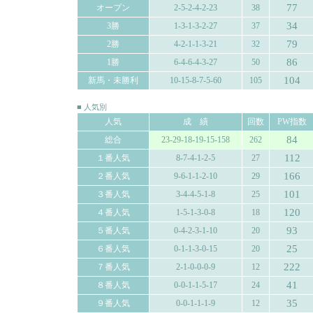
77
オープン
2-5-2-4-2-23
38
34
3勝
1-3-1-3-2-27
37
79
2勝
4-2-1-1-3-21
32
86
1勝
6-4-6-4-3-27
50
104
新馬・未勝利
10-15-8-7-5-60
105
■ 人気別
人気
成 績
回数
PW指数
84
総合
23-29-18-19-15-158
262
112
１番人気
8-7-4-1-2-5
27
166
２番人気
9-6-1-1-2-10
29
101
３番人気
3-4-4-5-1-8
25
120
４番人気
1-5-1-3-0-8
18
93
５番人気
0-4-2-3-1-10
20
25
６番人気
0-1-1-3-0-15
20
222
７番人気
2-1-0-0-0-9
12
41
８番人気
0-0-1-1-5-17
24
35
９番人気
0-0-1-1-1-9
12