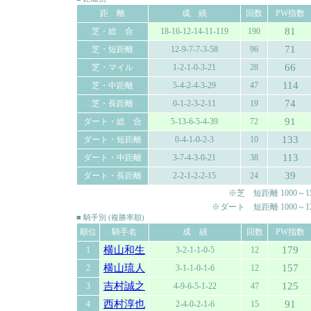
距 離
成 績
回数
PW指数
81
芝・総 合
18-16-12-14-11-119
190
71
芝・短距離
12-9-7-7-3-58
96
66
芝・マイル
1-2-1-0-3-21
28
114
芝・中距離
5-4-2-4-3-29
47
74
芝・長距離
0-1-2-3-2-11
19
91
ダート・総 合
5-13-6-5-4-39
72
133
ダート・短距離
0-4-1-0-2-3
10
113
ダート・中距離
3-7-4-3-0-21
38
39
ダート・長距離
2-2-1-2-2-15
24
※芝 短距離 1000～150
※ダート 短距離 1000～120
■ 騎手別 (複勝率順)
順位
騎手名
成 績
回数
PW指数
横山和生
179
1
3-2-1-1-0-5
12
横山琉人
157
2
3-1-1-0-1-6
12
吉村誠之
125
3
4-9-6-5-1-22
47
西村淳也
91
4
2-4-0-2-1-6
15