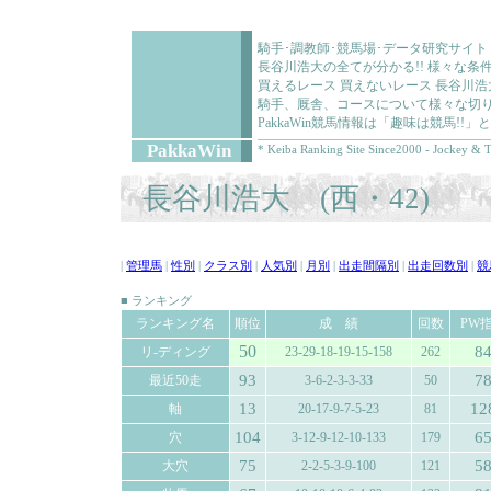
騎手･調教師･競馬場･データ研究サイト
長谷川浩大の全てが分かる!! 様々な
買えるレース 買えないレース 長谷川
騎手、厩舎、コースについて様々な切り
PakkaWin競馬情報は「趣味は競馬!
PakkaWin
* Keiba Ranking Site Since2000 - Jockey & T
長谷川浩大 (西・42)
|
管理馬
|
性別
|
クラス別
|
人気別
|
月別
|
出走間隔別
|
出走回数別
|
競
■ ランキング
ランキング名
順位
成 績
回数
PW
50
8
リ-ディング
23-29-18-19-15-158
262
93
7
最近50走
3-6-2-3-3-33
50
13
12
軸
20-17-9-7-5-23
81
104
6
穴
3-12-9-12-10-133
179
75
5
大穴
2-2-5-3-9-100
121