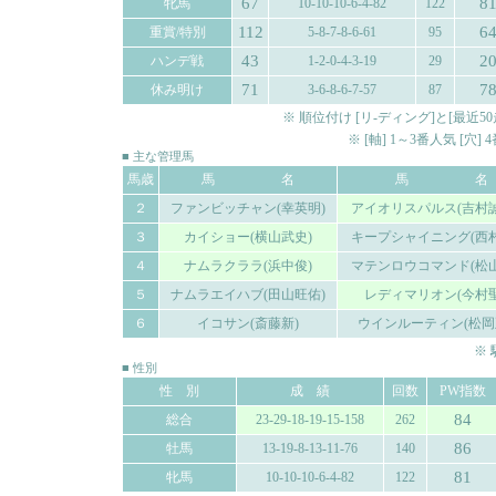
67
8
牝馬
10-10-10-6-4-82
122
112
6
重賞/特別
5-8-7-8-6-61
95
43
2
ハンデ戦
1-2-0-4-3-19
29
71
7
休み明け
3-6-8-6-7-57
87
※ 順位付け [リ-ディング]と[最
※ [軸] 1～3番人気 [穴
■ 主な管理馬
馬歳
馬 名
馬 名
２
ファンビッチャン(幸英明)
アイオリスパルス(吉村誠
３
カイショー(横山武史)
キープシャイニング(西村
４
ナムラクララ(浜中俊)
マテンロウコマンド(松山
５
ナムラエイハブ(田山旺佑)
レディマリオン(今村聖
６
イコサン(斎藤新)
ウインルーティン(松岡
※
■ 性別
性 別
成 績
回数
PW指数
84
総合
23-29-18-19-15-158
262
86
牡馬
13-19-8-13-11-76
140
81
牝馬
10-10-10-6-4-82
122