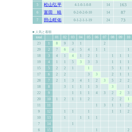
松山弘平
163
5
4-1-0-1-0-8
14
富田 暁
87
6
0-2-0-2-0-10
14
田山旺佑
73
7
0-1-2-1-1-19
24
■ 人気と着順
total
01
02
03
04
05
06
07
08
09
10
23
1
8
9
3
1
2
29
2
7
6
4
5
4
1
1
1
18
3
4
1
4
1
2
1
1
1
1
19
4
1
1
5
3
3
3
1
1
1
15
5
2
2
1
1
5
1
1
17
6
2
2
3
3
2
1
1
28
7
2
1
3
4
1
2
3
5
2
2
18
8
3
1
1
1
3
3
1
22
9
1
1
1
4
3
2
2
3
20
10
1
2
1
1
2
2
2
1
11
11
1
3
1
1
2
9
12
1
1
1
1
1
2
10
13
1
1
1
1
7
14
1
6
15
1
2