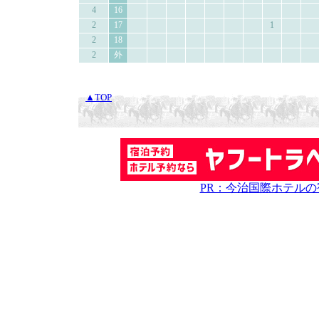
4
16
2
17
1
2
18
2
外
▲TOP
PR：今治国際ホテル