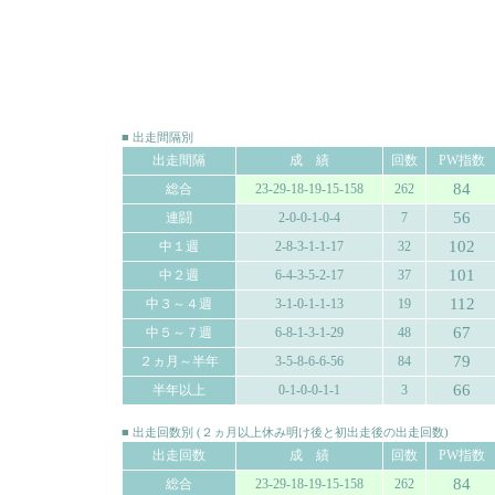
■ 出走間隔別
出走間隔
成 績
回数
PW指数
84
総合
23-29-18-19-15-158
262
56
連闘
2-0-0-1-0-4
7
102
中１週
2-8-3-1-1-17
32
101
中２週
6-4-3-5-2-17
37
112
中３～４週
3-1-0-1-1-13
19
67
中５～７週
6-8-1-3-1-29
48
79
２ヵ月～半年
3-5-8-6-6-56
84
66
半年以上
0-1-0-0-1-1
3
■ 出走回数別 (２ヵ月以上休み明け後と初出走後の出走回数)
出走回数
成 績
回数
PW指数
84
総合
23-29-18-19-15-158
262