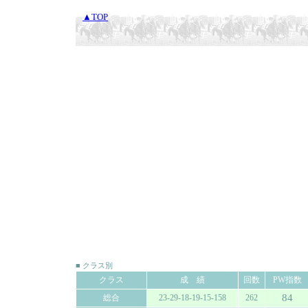
▲TOP
■ クラス別
クラス
成 績
回数
PW指数
84
総合
23-29-18-19-15-158
262