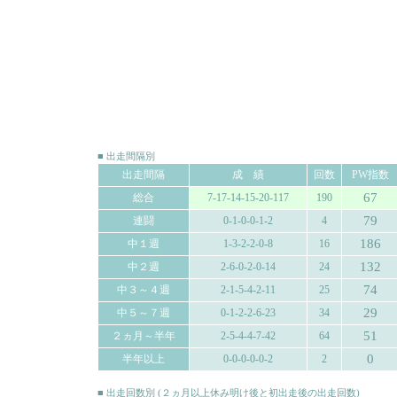
■ 出走間隔別
出走間隔
成 績
回数
PW指数
67
総合
7-17-14-15-20-117
190
79
連闘
0-1-0-0-1-2
4
186
中１週
1-3-2-2-0-8
16
132
中２週
2-6-0-2-0-14
24
74
中３～４週
2-1-5-4-2-11
25
29
中５～７週
0-1-2-2-6-23
34
51
２ヵ月～半年
2-5-4-4-7-42
64
0
半年以上
0-0-0-0-0-2
2
■ 出走回数別 (２ヵ月以上休み明け後と初出走後の出走回数)