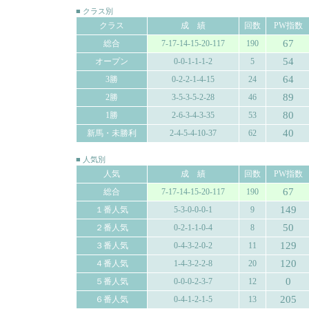
■ クラス別
クラス
成 績
回数
PW指数
67
総合
7-17-14-15-20-117
190
54
オープン
0-0-1-1-1-2
5
64
3勝
0-2-2-1-4-15
24
89
2勝
3-5-3-5-2-28
46
80
1勝
2-6-3-4-3-35
53
40
新馬・未勝利
2-4-5-4-10-37
62
■ 人気別
人気
成 績
回数
PW指数
67
総合
7-17-14-15-20-117
190
149
１番人気
5-3-0-0-0-1
9
50
２番人気
0-2-1-1-0-4
8
129
３番人気
0-4-3-2-0-2
11
120
４番人気
1-4-3-2-2-8
20
0
５番人気
0-0-0-2-3-7
12
205
６番人気
0-4-1-2-1-5
13