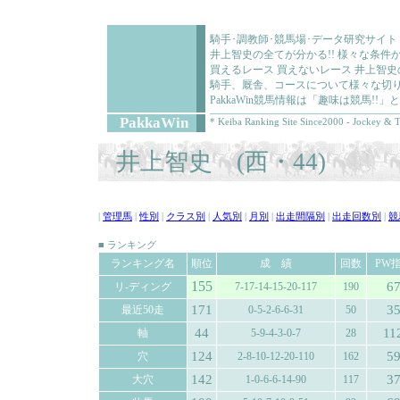
騎手･調教師･競馬場･データ研究サイト
井上智史の全てが分かる!! 様々な条
買えるレース 買えないレース 井上智
騎手、厩舎、コースについて様々な切り
PakkaWin競馬情報は「趣味は競馬!
PakkaWin
* Keiba Ranking Site Since2000 - Jockey & T
井上智史 (西・44)
|
管理馬
|
性別
|
クラス別
|
人気別
|
月別
|
出走間隔別
|
出走回数別
|
競
■ ランキング
ランキング名
順位
成 績
回数
PW
155
6
リ-ディング
7-17-14-15-20-117
190
171
3
最近50走
0-5-2-6-6-31
50
44
11
軸
5-9-4-3-0-7
28
124
5
穴
2-8-10-12-20-110
162
142
3
大穴
1-0-6-6-14-90
117