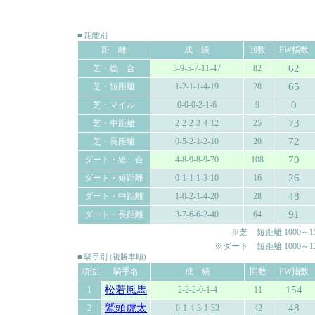
■ 距離別
距 離
成 績
回数
PW指数
62
芝・総 合
3-9-5-7-11-47
82
65
芝・短距離
1-2-1-1-4-19
28
0
芝・マイル
0-0-0-2-1-6
9
73
芝・中距離
2-2-2-3-4-12
25
72
芝・長距離
0-5-2-1-2-10
20
70
ダート・総 合
4-8-9-8-9-70
108
26
ダート・短距離
0-1-1-1-3-10
16
48
ダート・中距離
1-0-2-1-4-20
28
91
ダート・長距離
3-7-6-6-2-40
64
※芝 短距離 1000～150
※ダート 短距離 1000～120
■ 騎手別 (複勝率順)
順位
騎手名
成 績
回数
PW指数
松若風馬
154
1
2-2-2-0-1-4
11
鷲頭虎太
48
2
0-1-4-3-1-33
42