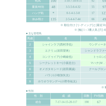
100
6
牝馬
5-10-7-10-9-51
92
48
9
重賞/特別
3-5-5-6-4-32
55
*
12
ハンデ戦
0-1-4-1-3-8
17
135
4
休み明け
2-5-4-4-7-44
66
※ 順位付け [リ-ディング]と[最
※ [軸] 1～3番人気 [穴
■ 主な管理馬
馬歳
馬 名
馬
２
シャインラブ(西村淳也)
ウンディーネ
３
エクリュ(岩田望来)
シャンドラファー
４
コンドゥイア(小崎綾也)
トゥロン(
５
シークレットキー(小坂忠士)
マハナ(Ｍ．
６
オメガタキシード(岩田康誠)
クールブロン
７
バラジ(小牧加矢太)
８
ホウオウサンデー(小野寺祐太)
※
■ 性別
性 別
成 績
回数
PW指数
67
総合
7-17-14-15-20-117
190