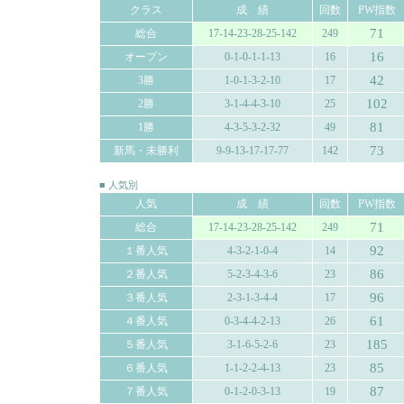
クラス
成 績
回数
PW指数
71
総合
17-14-23-28-25-142
249
16
オープン
0-1-0-1-1-13
16
42
3勝
1-0-1-3-2-10
17
102
2勝
3-1-4-4-3-10
25
81
1勝
4-3-5-3-2-32
49
73
新馬・未勝利
9-9-13-17-17-77
142
■ 人気別
人気
成 績
回数
PW指数
71
総合
17-14-23-28-25-142
249
92
１番人気
4-3-2-1-0-4
14
86
２番人気
5-2-3-4-3-6
23
96
３番人気
2-3-1-3-4-4
17
61
４番人気
0-3-4-4-2-13
26
185
５番人気
3-1-6-5-2-6
23
85
６番人気
1-1-2-2-4-13
23
87
７番人気
0-1-2-0-3-13
19