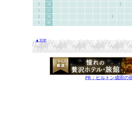
5
16
2
1
17
2
18
1
1
外
▲TOP
PR：ヒルトン成田の