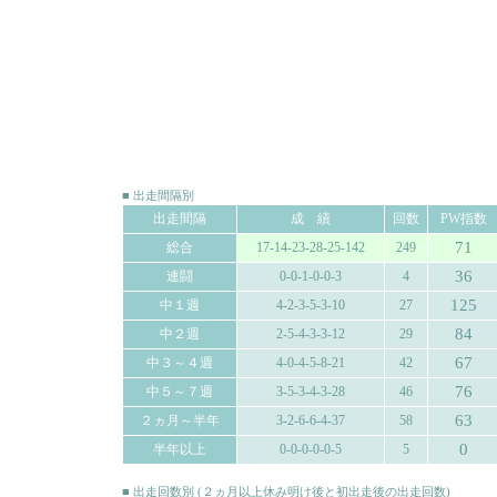
■ 出走間隔別
出走間隔
成 績
回数
PW指数
71
総合
17-14-23-28-25-142
249
36
連闘
0-0-1-0-0-3
4
125
中１週
4-2-3-5-3-10
27
84
中２週
2-5-4-3-3-12
29
67
中３～４週
4-0-4-5-8-21
42
76
中５～７週
3-5-3-4-3-28
46
63
２ヵ月～半年
3-2-6-6-4-37
58
0
半年以上
0-0-0-0-0-5
5
■ 出走回数別 (２ヵ月以上休み明け後と初出走後の出走回数)