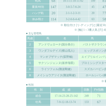
68
8
牝馬
10-5-11-10-11-62
109
147
4
重賞/特別
3-0-5-7-6-24
45
20
7
ハンデ戦
2-1-1-2-3-11
20
114
5
休み明け
3-2-6-6-4-42
63
※ 順位付け [リ-ディング]と[最
※ [軸] 1～3番人気 [穴
■ 主な管理馬
馬歳
馬 名
馬 
２
アンドヴェローナ(国分恭介)
パストザクラウン(
３
ワンダフルデイズ(横山琉人)
ヒッグスボソン(
４
マンオブザマッチ(荻野極)
エイプリルインパリ
５
サクソンジェンヌ(坂井瑠星)
プロミシングスター
６
ライツフォル(難波剛健)
スズカハービン(
８
メイショウアツイタ(難波剛健)
ホールシバン(横
※
■ 性別
性 別
成 績
回数
PW指数
71
総合
17-14-23-28-25-142
249
67
牡馬
7-9-12-18-13-74
133