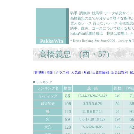
騎手･調教師･競馬場･データ研究サイト
高橋義忠の全てが分かる!! 様々な条
買えるレース 買えないレース 高橋義
騎手、厩舎、コースについて様々な切り
PakkaWin競馬情報は「趣味は競馬!
PakkaWin
* Keiba Ranking Site Since2000 - Jockey & T
高橋義忠 (西・57)
|
管理馬
|
性別
|
クラス別
|
人気別
|
月別
|
出走間隔別
|
出走回数別
|
競
■ ランキング
ランキング名
順位
成 績
回数
PW
86
7
リ-ディング
17-14-23-28-25-142
249
108
8
最近50走
3-3-5-5-6-28
50
120
9
軸
11-8-6-8-7-14
54
99
6
穴
6-6-17-20-18-127
194
129
4
大穴
2-1-5-9-10-95
122