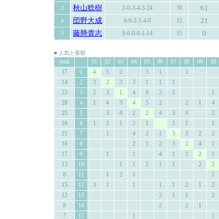
秋山稔樹
61
3
2-0-3-4-3-24
36
団野大成
21
4
0-0-2-1-4-8
15
藤懸貴志
0
5
0-0-0-0-1-14
15
■ 人気と着順
total
01
02
03
04
05
06
07
08
09
10
17
1
4
5
2
3
1
1
14
2
3
2
3
3
1
1
1
23
3
2
3
1
4
6
2
2
1
28
4
1
4
3
4
5
2
2
1
4
25
5
3
4
2
2
4
3
4
2
16
6
1
2
1
2
1
3
1
1
21
7
1
4
2
1
3
3
2
2
16
8
2
1
2
3
2
4
1
17
9
1
1
4
1
2
2
1
13
10
1
1
2
1
1
2
2
8
11
1
2
1
1
15
12
3
1
1
1
1
2
1
2
12
13
2
1
1
2
8
14
2
2
1
7
15
1
1