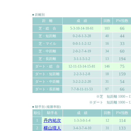
■ 距離別
距 離
成 績
回数
PW指数
66
芝・総 合
5-3-10-14-10-61
103
44
芝・短距離
0-2-6-1-3-28
40
33
芝・マイル
0-0-1-1-2-12
16
60
芝・中距離
2-0-2-7-4-19
34
194
芝・長距離
3-1-1-5-1-2
13
75
ダート・総 合
12-11-13-14-15-81
146
159
ダート・短距離
2-2-3-1-2-8
18
54
ダート・中距離
3-2-2-2-2-20
31
66
ダート・長距離
7-7-8-11-11-53
97
※芝 短距離 1000～150
※ダート 短距離 1000～120
■ 騎手別 (複勝率順)
順位
騎手名
成 績
回数
PW指数
丹内祐次
114
1
1-3-3-0-1-4
12
横山琉人
133
2
3-4-3-7-4-10
31