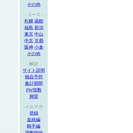
その他
- コース -
札幌
函館
福島
新潟
東京
中山
中京
京都
阪神
小倉
その他
- 解説 -
サイト説明
独自予想
集計期間
PW指数
脚質
-メルマガ-
登録
血統編
騎手編
調教師編