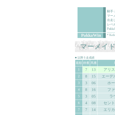
騎手
マー
出走
レベ
Pa
PakkaWin
* Keib
マーメイ
■ 以降５走成績
着順
枠番
馬番
7
13
アリス
1
8
15
エーデ
2
3
06
ホー
3
8
16
ファ
4
3
05
ラ
5
4
08
セント
6
7
14
エリカ
7