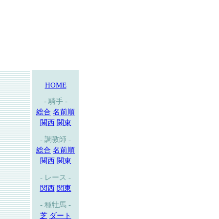
HOME
- 騎手 -
総合
名前順
関西
関東
- 調教師 -
総合
名前順
関西
関東
- レース -
関西
関東
- 種牡馬 -
芝
ダート