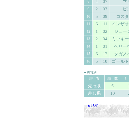
4
07
マ
8
2
03
ピ
9
5
09
コスタ
10
6
11
インザオ
11
1
02
ジュー
12
2
04
ミッキー
13
1
01
ベリー
14
6
12
タガノ
15
5
10
ゴールド
16
■ 脚質別
脚 質
頭 数
１
先行系
6
差し系
10
▲TOP