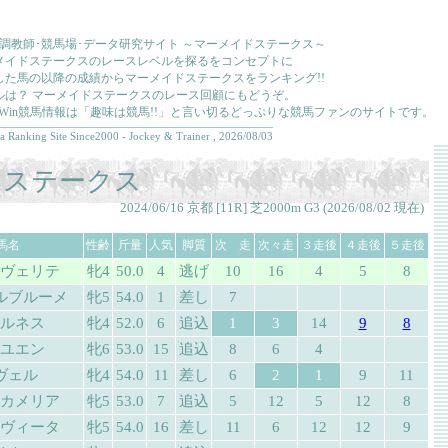
･調教師･競馬場･データ研究サイト ～マーメイドステークス～
メイドステークスのレースレベルを探るをコンセプトに
した馬の以降の成績からマーメイドステークスをランキング!!
ルは？ マーメイドステークスのレース回顧にもどうぞ。
kkaWin競馬情報は「趣味は競馬!!」と言い切るどっぷりな競馬ファンのサイトです。
a Ranking Site Since2000 - Jockey & Trainer , 2026/08/03
ドステークス
2024/06/16 京都 [11R] 芝2000m G3 (2026/08/02 現在)
馬名
性齢
斤量
人気
脚質
次 走
次々走
３走後
４走後
５走後
ヴェリテ
牝4
50.0
4
逃げ
10
16
4
5
8
ルブルーメ
牝5
54.0
1
差し
7
ルネス
牝4
52.0
6
追込
1
3
14
9
8
ユエン
牝6
53.0
15
追込
8
6
4
ヴェル
牝4
54.0
11
差し
6
2
1
9
11
カメリア
牝5
53.0
7
追込
5
12
5
12
8
ヴィータ
牝5
54.0
16
差し
11
6
12
12
9