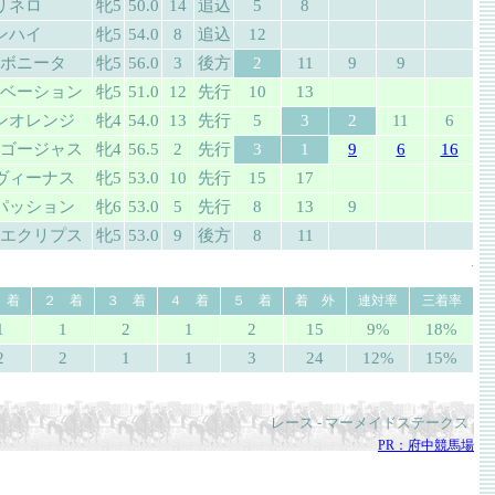
リネロ
牝5
50.0
14
追込
5
8
ンハイ
牝5
54.0
8
追込
12
ボニータ
牝5
56.0
3
後方
2
11
9
9
ベーション
牝5
51.0
12
先行
10
13
ンオレンジ
牝4
54.0
13
先行
5
3
2
11
6
ゴージャス
牝4
56.5
2
先行
3
1
9
6
16
ヴィーナス
牝5
53.0
10
先行
15
17
パッション
牝6
53.0
5
先行
8
13
9
エクリプス
牝5
53.0
9
後方
8
11
.
 着
２ 着
３ 着
４ 着
５ 着
着 外
連対率
三着率
1
1
2
1
2
15
9%
18%
2
2
1
1
3
24
12%
15%
レース - マーメイドステークス
PR：府中競馬場