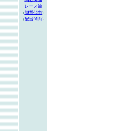
レース編
(
脚質傾向
)
(
配当傾向
)