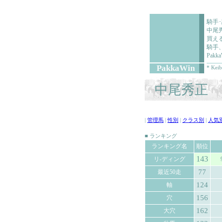
騎手
中尾
買え
騎手
Pa
PakkaWin
* Keib
中尾秀正 (
|
管理馬
|
性別
|
クラス別
|
人気
■ ランキング
ランキング名
順位
143
リ-ディング
77
最近50走
124
軸
156
穴
162
大穴