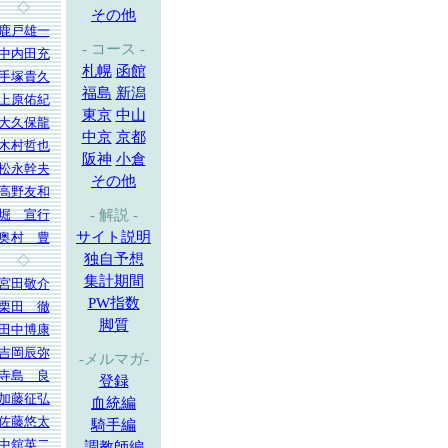
◇
その他
鹿戸雄一
- コース -
中内田充
札幌
函館
手塚貴久
福島
新潟
上原佑紀
東京
中山
大久保龍
中京
京都
木村哲也
阪神
小倉
松永幹夫
その他
高野友和
堀 宣行
- 解説 -
サイト説明
奥村 豊
独自予想
◇
集計期間
宮田敬介
PW指数
栗田 徹
脚質
田中博康
吉岡辰弥
-メルマガ-
寺島 良
登録
加藤征弘
血統編
佐藤悠太
騎手編
中舘英二
調教師編