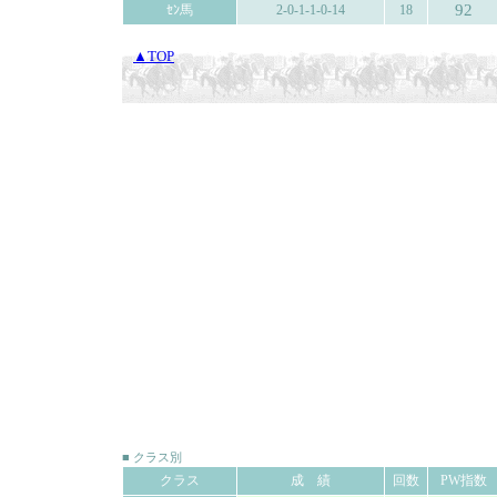
92
ｾﾝ馬
2-0-1-1-0-14
18
▲TOP
■ クラス別
クラス
成 績
回数
PW指数