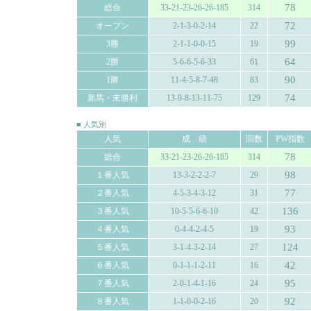
78
総合
33-21-23-26-26-185
314
72
オープン
2-1-3-0-2-14
22
99
3勝
2-1-1-0-0-15
19
64
2勝
5-6-6-5-6-33
61
90
1勝
11-4-5-8-7-48
83
74
新馬・未勝利
13-9-8-13-11-75
129
■ 人気別
人気
成 績
回数
PW指数
78
総合
33-21-23-26-26-185
314
98
１番人気
13-3-2-2-2-7
29
77
２番人気
4-5-3-4-3-12
31
136
３番人気
10-5-5-6-6-10
42
93
４番人気
0-4-4-2-4-5
19
124
５番人気
3-1-4-3-2-14
27
42
６番人気
0-1-1-1-2-11
16
95
７番人気
2-0-1-4-1-16
24
92
８番人気
1-1-0-0-2-16
20