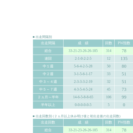
■ 出走間隔別
出走間隔
成 績
回数
PW指数
78
総合
33-21-23-26-26-185
314
135
連闘
2-1-0-2-2-5
12
80
中１週
5-6-4-2-5-28
50
51
中２週
3-1-5-6-1-17
33
51
中３～４週
2-3-3-3-2-19
32
73
中５～７週
4-3-5-4-5-24
45
99
２ヵ月～半年
14-6-5-8-8-65
106
0
半年以上
0-0-0-0-0-5
5
■ 出走回数別 (２ヵ月以上休み明け後と初出走後の出走回数)
出走回数
成 績
回数
PW指数
78
総合
33-21-23-26-26-185
314