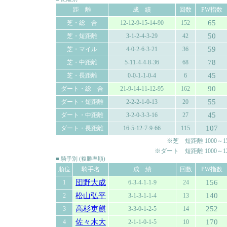
距 離
成 績
回数
PW指数
65
芝・総 合
12-12-9-15-14-90
152
50
芝・短距離
3-1-2-4-3-29
42
59
芝・マイル
4-0-2-6-3-21
36
78
芝・中距離
5-11-4-4-8-36
68
45
芝・長距離
0-0-1-1-0-4
6
90
ダート・総 合
21-9-14-11-12-95
162
55
ダート・短距離
2-2-2-1-0-13
20
45
ダート・中距離
3-2-0-3-3-16
27
107
ダート・長距離
16-5-12-7-9-66
115
※芝 短距離 1000～150
※ダート 短距離 1000～120
■ 騎手別 (複勝率順)
順位
騎手名
成 績
回数
PW指数
団野大成
156
1
6-3-4-1-1-9
24
松山弘平
140
2
3-1-3-1-1-4
13
高杉吏麒
252
3
3-3-0-1-2-5
14
佐々木大
170
4
2-1-1-0-1-5
10