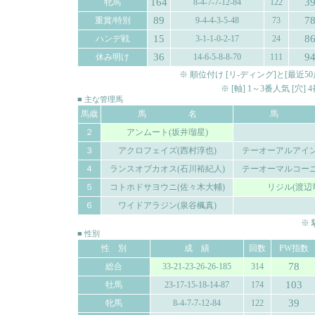
164
3
牝馬
8-4-7-7-12-84
122
89
7
重賞/特別
9-4-4-3-5-48
73
15
8
ハンデ戦
3-1-1-0-2-17
24
36
9
休み明け
14-6-5-8-8-70
111
※ 順位付け [リ-ディング]と[最
※ [軸] 1～3番人気 [穴
■ 主な管理馬
馬歳
馬 名
馬 
２
アンムート(坂井瑠星)
３
アクロフェイズ(西村淳也)
テーオーアルアイン
４
ランスオブカオス(石川裕紀人)
テーオーマルコーニ
５
コトホドサヨウニ(佐々木大輔)
リジル(渡辺
６
ワイドアラジン(泉谷楓真)
※
■ 性別
性 別
成 績
回数
PW指数
78
総合
33-21-23-26-26-185
314
103
牡馬
23-17-15-18-14-87
174
39
牝馬
8-4-7-7-12-84
122