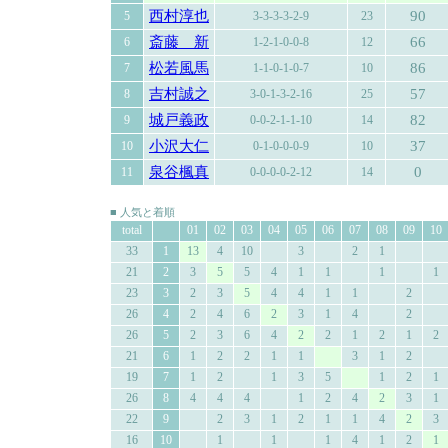
西村淳也
90
5
3-3-3-3-2-9
23
斎藤 新
66
6
1-2-1-0-0-8
12
松若風馬
86
7
1-1-0-1-0-7
10
吉村誠之
57
8
3-0-1-3-2-16
25
城戸義政
82
9
0-0-2-1-1-10
14
小沢大仁
37
10
0-1-0-0-0-9
10
泉谷楓真
0
11
0-0-0-0-2-12
14
■ 人気と着順
total
01
02
03
04
05
06
07
08
09
10
33
1
13
4
10
3
2
1
21
2
3
5
5
4
1
1
1
1
23
3
2
3
5
4
4
1
1
2
26
4
2
4
6
2
3
1
4
2
26
5
2
3
6
4
2
2
1
2
1
2
21
6
1
2
2
1
1
3
1
2
19
7
1
2
1
3
5
1
2
1
26
8
4
4
4
1
2
4
2
3
1
22
9
2
3
1
2
1
1
4
2
3
16
10
1
1
1
4
1
2
1