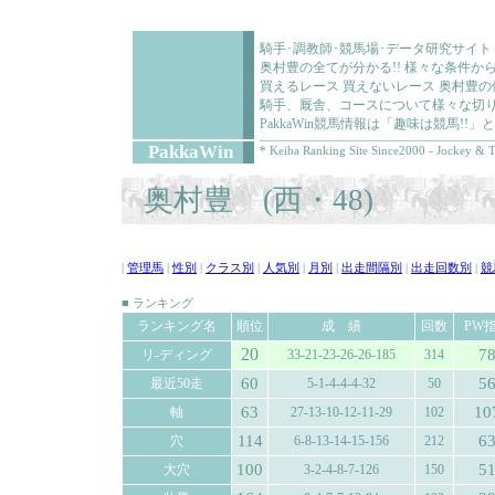
騎手･調教師･競馬場･データ研究サイト
奥村豊の全てが分かる!! 様々な条件か
買えるレース 買えないレース 奥村豊
騎手、厩舎、コースについて様々な切り
PakkaWin競馬情報は「趣味は競馬!
PakkaWin
* Keiba Ranking Site Since2000 - Jockey & T
奥村豊 (西・48)
|
管理馬
|
性別
|
クラス別
|
人気別
|
月別
|
出走間隔別
|
出走回数別
|
競
■ ランキング
ランキング名
順位
成 績
回数
PW
20
7
リ-ディング
33-21-23-26-26-185
314
60
5
最近50走
5-1-4-4-4-32
50
63
10
軸
27-13-10-12-11-29
102
114
6
穴
6-8-13-14-15-156
212
100
5
大穴
3-2-4-8-7-126
150