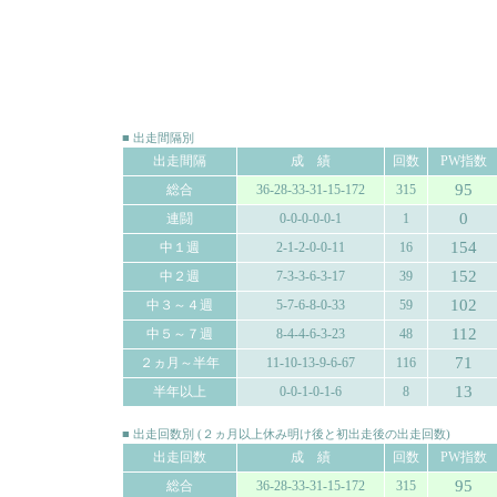
■ 出走間隔別
出走間隔
成 績
回数
PW指数
95
総合
36-28-33-31-15-172
315
0
連闘
0-0-0-0-0-1
1
154
中１週
2-1-2-0-0-11
16
152
中２週
7-3-3-6-3-17
39
102
中３～４週
5-7-6-8-0-33
59
112
中５～７週
8-4-4-6-3-23
48
71
２ヵ月～半年
11-10-13-9-6-67
116
13
半年以上
0-0-1-0-1-6
8
■ 出走回数別 (２ヵ月以上休み明け後と初出走後の出走回数)
出走回数
成 績
回数
PW指数
95
総合
36-28-33-31-15-172
315