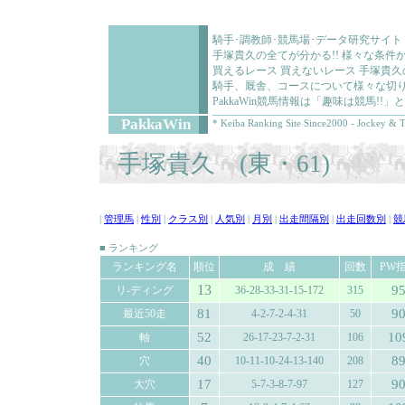
騎手･調教師･競馬場･データ研究サイト
手塚貴久の全てが分かる!! 様々な条
買えるレース 買えないレース 手塚貴
騎手、厩舎、コースについて様々な切り
PakkaWin競馬情報は「趣味は競馬!
PakkaWin
* Keiba Ranking Site Since2000 - Jockey & T
手塚貴久 (東・61)
|
管理馬
|
性別
|
クラス別
|
人気別
|
月別
|
出走間隔別
|
出走回数別
|
競
■ ランキング
ランキング名
順位
成 績
回数
PW
13
9
リ-ディング
36-28-33-31-15-172
315
81
9
最近50走
4-2-7-2-4-31
50
52
10
軸
26-17-23-7-2-31
106
40
8
穴
10-11-10-24-13-140
208
17
9
大穴
5-7-3-8-7-97
127