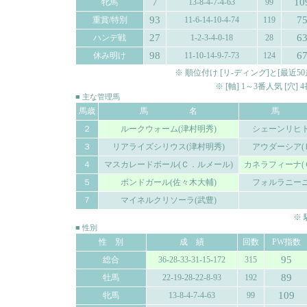
7
10
牝馬
13-8-4-7-4-63
99
93
7
重賞/特別
11-6-14-10-4-74
119
27
6
ハンデ戦
1-2-3-4-0-18
28
98
6
休み明け
11-10-14-9-7-73
124
※ 順位付け [リ-ディング]と[最
※ [軸] 1～3番人気 [穴
■ 主な管理馬
馬歳
馬 名
馬
２
ルークウォーム(津村明秀)
シェーンリヒト
３
リアライズシリウス(津村明秀)
アウダーシア(
４
マスカレードボール(Ｃ．ルメール)
カネラフィーナ(
５
ボンドガール(佐々木大輔)
フォルラニーニ
７
マイネルクリソーラ(武豊)
※
■ 性別
性 別
成 績
回数
PW指数
95
総合
36-28-33-31-15-172
315
89
牡馬
22-19-28-22-8-93
192
109
牝馬
13-8-4-7-4-63
99