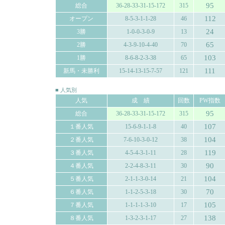
95
総合
36-28-33-31-15-172
315
112
オープン
8-5-3-1-1-28
46
24
3勝
1-0-0-3-0-9
13
65
2勝
4-3-9-10-4-40
70
103
1勝
8-6-8-2-3-38
65
111
新馬・未勝利
15-14-13-15-7-57
121
■ 人気別
人気
成 績
回数
PW指数
95
総合
36-28-33-31-15-172
315
107
１番人気
15-6-9-1-1-8
40
104
２番人気
7-6-10-3-0-12
38
119
３番人気
4-5-4-3-1-11
28
90
４番人気
2-2-4-8-3-11
30
104
５番人気
2-1-1-3-0-14
21
70
６番人気
1-1-2-5-3-18
30
105
７番人気
1-1-1-1-3-10
17
138
８番人気
1-3-2-3-1-17
27