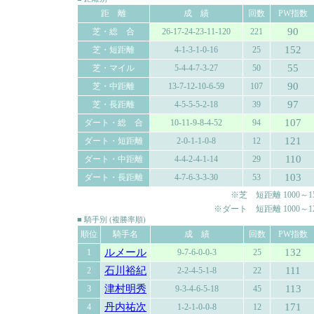
距 離
成 績
回数
PW指数
90
芝・総 合
26-17-24-23-11-120
221
152
芝・短距離
4-1-3-1-0-16
25
55
芝・マイル
5-4-4-7-3-27
50
90
芝・中距離
13-7-12-10-6-59
107
97
芝・長距離
4-5-5-5-2-18
39
107
ダート・総 合
10-11-9-8-4-52
94
121
ダート・短距離
2-0-1-1-0-8
12
110
ダート・中距離
4-4-2-4-1-14
29
103
ダート・長距離
4-7-6-3-3-30
53
※芝 短距離 1000～150
※ダート 短距離 1000～120
■ 騎手別 (複勝率順)
順位
騎手名
成 績
回数
PW指数
ルメール
132
1
9-7-6-0-0-3
25
石川裕紀
111
2
2-2-4-5-1-8
22
津村明秀
113
3
9-3-4-6-5-18
45
丹内祐次
171
4
1-2-1-0-0-8
12