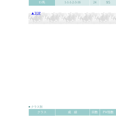
95
ｾﾝ馬
1-1-1-2-3-16
24
▲TOP
■ クラス別
クラス
成 績
回数
PW指数