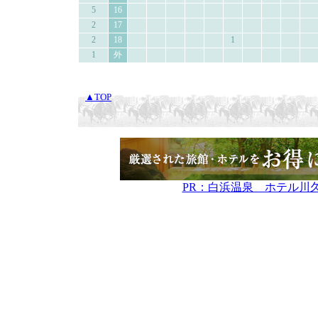
5
16
2
17
2
18
1
1
外
▲TOP
PR：白浜温泉 ホテル川