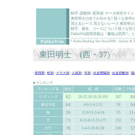
騎手･調教師･競馬場･データ研究サイト
東田明士の全てが分かる!! 様々な条
買えるレース 買えないレース 東田明
騎手、厩舎、コースについて様々な切り
PakkaWin競馬情報は「趣味は競馬!
PakkaWin
* Keiba Ranking Site Since2000 - Jockey & T
東田明士 (西・37)
|
管理馬
|
性別
|
クラス別
|
人気別
|
月別
|
出走間隔別
|
出走回数別
|
競
■ ランキング
ランキング名
順位
成 績
回数
PW
62
8
リ-ディング
20-22-19-16-19-191
287
64
9
最近50走
4-6-3-4-2-31
50
39
11
軸
12-9-11-3-4-16
55
73
7
穴
8-13-8-13-15-175
232
78
5
大穴
3-4-5-10-9-138
169