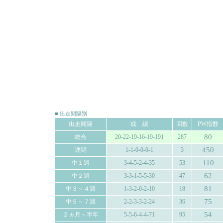
■ 出走間隔別
出走間隔
成 績
回数
PW指数
80
総合
20-22-19-16-19-191
287
450
連闘
1-1-0-0-0-1
3
110
中１週
3-4-5-2-4-35
53
62
中２週
3-3-1-5-5-30
47
81
中３～４週
1-3-2-0-2-10
18
75
中５～７週
2-2-3-3-2-24
36
54
２ヵ月～半年
5-5-6-4-4-71
95