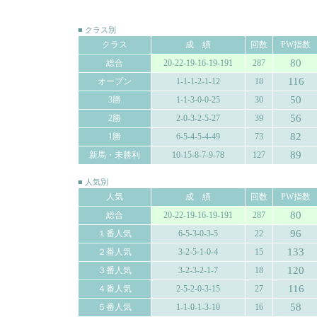
■ クラス別
クラス
成 績
回数
PW指数
80
総合
20-22-19-16-19-191
287
116
オープン
1-1-1-2-1-12
18
50
3勝
1-1-3-0-0-25
30
56
2勝
2-0-3-2-5-27
39
82
1勝
6-5-4-5-4-49
73
89
新馬・未勝利
10-15-8-7-9-78
127
■ 人気別
人気
成 績
回数
PW指数
80
総合
20-22-19-16-19-191
287
96
１番人気
6-5-3-0-3-5
22
133
２番人気
3-2-5-1-0-4
15
120
３番人気
3-2-3-2-1-7
18
116
４番人気
2-5-2-0-3-15
27
58
５番人気
1-1-0-1-3-10
16