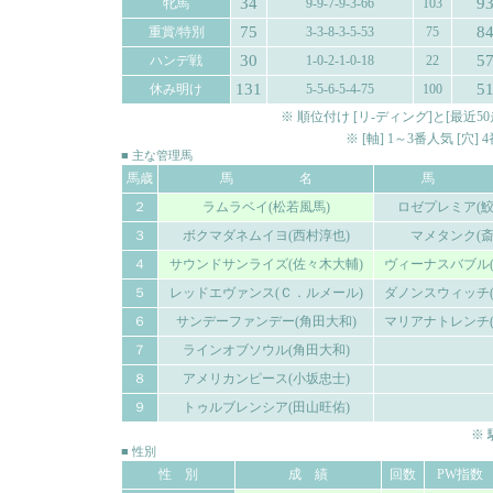
34
9
牝馬
9-9-7-9-3-66
103
75
8
重賞/特別
3-3-8-3-5-53
75
30
5
ハンデ戦
1-0-2-1-0-18
22
131
5
休み明け
5-5-6-5-4-75
100
※ 順位付け [リ-ディング]と[最
※ [軸] 1～3番人気 [穴
■ 主な管理馬
馬歳
馬 名
馬 
２
ラムラベイ(松若風馬)
ロゼプレミア(鮫
３
ボクマダネムイヨ(西村淳也)
マメタンク(斎
４
サウンドサンライズ(佐々木大輔)
ヴィーナスバブル(
５
レッドエヴァンス(Ｃ．ルメール)
ダノンスウィッチ(
６
サンデーファンデー(角田大和)
マリアナトレンチ(
７
ラインオブソウル(角田大和)
８
アメリカンピース(小坂忠士)
９
トゥルブレンシア(田山旺佑)
※
■ 性別
性 別
成 績
回数
PW指数