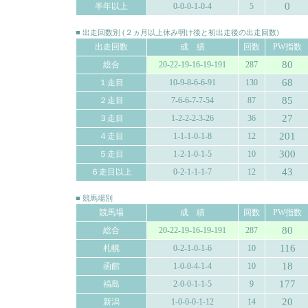
0
半年以上
0-0-0-1-0-4
5
■ 出走回数別 (２ヵ月以上休み明け後と初出走後の出走回数)
出走回数
成 績
回数
PW指数
80
総合
20-22-19-16-19-191
287
68
１走目
10-9-8-6-6-91
130
85
２走目
7-6-6-7-7-54
87
27
３走目
1-2-2-2-3-26
36
201
４走目
1-1-1-0-1-8
12
300
５走目
1-2-1-0-1-5
10
43
６走目以上
0-2-1-1-1-7
12
■ 競馬場別
競馬場
成 績
回数
PW指数
80
総合
20-22-19-16-19-191
287
116
札幌
0-2-1-0-1-6
10
18
函館
1-0-0-4-1-4
10
177
福島
2-0-0-1-1-5
9
20
新潟
1-0-0-0-1-12
14