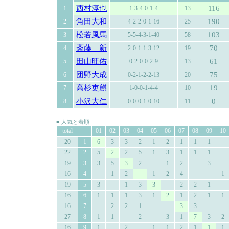
西村淳也
116
1
1-3-4-0-1-4
13
角田大和
190
2
4-2-2-0-1-16
25
松若風馬
103
3
5-5-4-3-1-40
58
斎藤 新
70
4
2-0-1-1-3-12
19
田山旺佑
61
5
0-2-0-0-2-9
13
団野大成
75
6
0-2-1-2-2-13
20
高杉吏麒
19
7
1-0-0-1-4-4
10
小沢大仁
0
8
0-0-0-1-0-10
11
■ 人気と着順
total
01
02
03
04
05
06
07
08
09
10
20
1
6
3
3
2
1
2
1
1
1
22
2
5
2
2
5
1
3
1
1
1
19
3
3
5
3
2
1
2
3
16
4
1
2
1
2
4
1
19
5
3
1
3
3
2
2
1
16
6
1
1
1
3
1
2
1
2
1
1
16
7
2
2
1
3
3
27
8
1
1
2
3
1
7
3
2
16
9
1
2
1
1
2
1
1
1