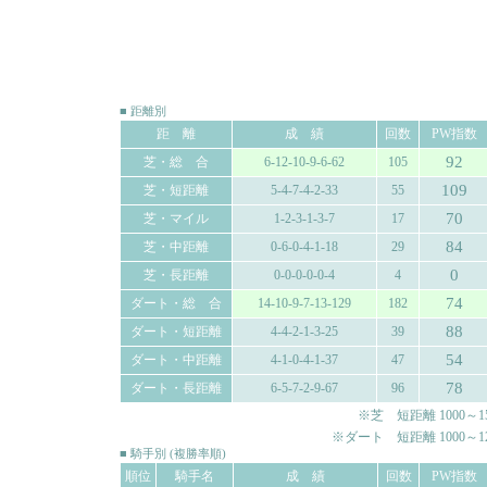
■ 距離別
距 離
成 績
回数
PW指数
92
芝・総 合
6-12-10-9-6-62
105
109
芝・短距離
5-4-7-4-2-33
55
70
芝・マイル
1-2-3-1-3-7
17
84
芝・中距離
0-6-0-4-1-18
29
0
芝・長距離
0-0-0-0-0-4
4
74
ダート・総 合
14-10-9-7-13-129
182
88
ダート・短距離
4-4-2-1-3-25
39
54
ダート・中距離
4-1-0-4-1-37
47
78
ダート・長距離
6-5-7-2-9-67
96
※芝 短距離 1000～150
※ダート 短距離 1000～120
■ 騎手別 (複勝率順)
順位
騎手名
成 績
回数
PW指数