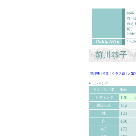
騎手
前川
買え
騎手
Pa
PakkaWin
* Keib
前川恭子 (
|
管理馬
|
性別
|
クラス別
|
人気
■ ランキング
ランキング名
順位
128
リ-ディング
1
112
最近50走
121
軸
160
穴
173
大穴