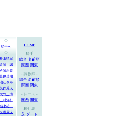
◇
HOME
騎手へ
◇
- 騎手 -
杉山晴紀
総合
名前順
斎藤 誠
関西
関東
斉藤崇史
- 調教師 -
藤原英昭
総合
名前順
池江泰寿
関西
関東
矢作芳人
- レース -
大竹正博
関西
関東
上村洋行
福永祐一
- 種牡馬 -
友道康夫
芝
ダート