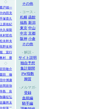
◇
その他
鹿戸雄一
- コース -
中内田充
札幌
函館
手塚貴久
福島
新潟
上原佑紀
東京
中山
大久保龍
中京
京都
木村哲也
阪神
小倉
松永幹夫
その他
高野友和
堀 宣行
- 解説 -
サイト説明
奥村 豊
独自予想
◇
集計期間
宮田敬介
PW指数
栗田 徹
脚質
田中博康
吉岡辰弥
-メルマガ-
寺島 良
登録
加藤征弘
血統編
佐藤悠太
騎手編
中舘英二
調教師編