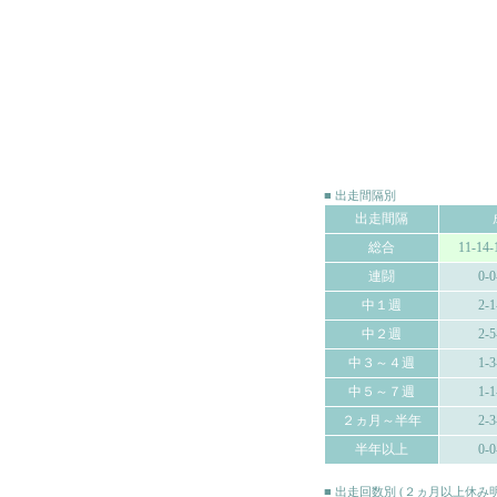
■ 出走間隔別
出走間隔
総合
11-14-
連闘
0-0
中１週
2-1
中２週
2-5
中３～４週
1-3
中５～７週
1-1
２ヵ月～半年
2-3
半年以上
0-0
■ 出走回数別 (２ヵ月以上休