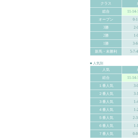
クラス
総合
11-14-
オープン
0-1
3勝
2-
2勝
1-
1勝
3-6
新馬・未勝利
5-7-
■ 人気別
人気
総合
11-14-
１番人気
3-
２番人気
3-
３番人気
1-
４番人気
1-
５番人気
2-3
６番人気
1-
７番人気
0-0