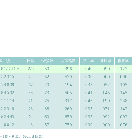
成 績
回数
PW指数
人気指数
勝 率
連対率
複勝率
50
396
.040
.090
.127
10-17-26-197
275
52
579
.000
.000
.090
-2-2-3-15
22
20
194
.035
.052
.105
-3-4-8-39
57
73
505
.041
.145
.145
-0-4-5-32
48
75
317
.047
.190
.238
-1-1-1-14
21
38
269
.035
.071
.142
-2-2-3-19
28
60
659
.037
.092
.092
-0-2-4-43
54
57
750
.000
.000
.076
-1-0-0-12
13
.
み明け後と初出走後の出走回数)