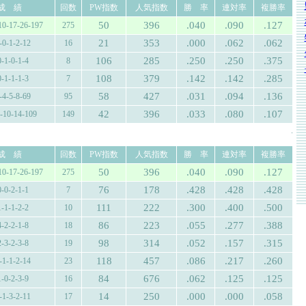
成 績
回数
PW指数
人気指数
勝 率
連対率
複勝率
50
396
.040
.090
.127
10-17-26-197
275
21
353
.000
.062
.062
-0-1-2-12
16
106
285
.250
.250
.375
0-1-0-1-4
8
108
379
.142
.142
.285
0-1-1-1-3
7
58
427
.031
.094
.136
-4-5-8-69
95
42
396
.033
.080
.107
4-10-14-109
149
.
成 績
回数
PW指数
人気指数
勝 率
連対率
複勝率
50
396
.040
.090
.127
10-17-26-197
275
76
178
.428
.428
.428
0-0-2-1-1
7
111
222
.300
.400
.500
1-1-1-2-2
10
86
223
.055
.277
.388
4-2-2-1-8
18
98
314
.052
.157
.315
2-3-2-3-8
19
118
457
.086
.217
.260
-1-1-2-14
23
84
676
.062
.125
.125
1-0-2-3-9
16
14
250
.000
.000
.058
-1-3-2-11
17