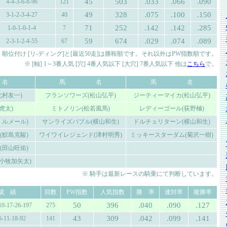
45
503
.033
.066
.090
4-4-3-6-8-96
121
49
328
.075
.100
.150
3-1-2-3-4-27
40
71
252
.142
.142
.285
1-0-1-0-1-4
7
59
674
.029
.074
.089
2-3-1-2-4-55
67
 順位付け [リ-ディング]と[最近50走]は勝鞍順です。それ以外はPW指数順です。
※ [軸] 1～3番人気 [穴] 4番人気以下 [大穴] 7番人気以下 他は
こちら
で。
名
馬 名
馬 名
北村友一)
フランソワーズ(松山弘平)
ジーティーマイカ(松山弘平)
虎太)
ミトノリン(松若風馬)
レディーゴール(荻野極)
．ルメール)
サンライズバブル(横山和生)
ドルチェリターン(横山和生)
(鮫島克駿)
ワイワイレジェンド(津村明秀)
ミッキースターダム(菊沢一樹)
(田山旺佑)
小牧加矢太)
※ 騎手は最新レースの騎乗にて判断しています。
成 績
回数
PW指数
人気指数
勝 率
連対率
複勝率
50
396
.040
.090
.127
10-17-26-197
275
43
309
.042
.099
.141
6-11-18-92
141