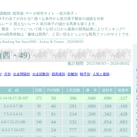
･調教師･競馬場･データ研究サイト ～前川恭子～
恭子の全てが分かる!! 様々な条件から前川恭子厩舎の成績を分析
るレース 買えないレース 前川恭子の儲かる馬券を探ります。
、厩舎、コースについて様々な切り口から最新の競馬結果によりランキング!!
kkaWin競馬情報は「趣味は競馬!!」と言い切るどっぷりな競馬ファンのサイトです。
a Ranking Site Since2000 - Jockey & Trainer , 2026/08/03
西・49)
集計期間 : 2025/08/03～2026/08/02
.
別
|
月別
|
出走間隔別
|
出走回数別
|
競馬場別
|
距離別
|
騎手別
|
人気と着順
|
.
成 績
回数
PW指数
人気指数
勝 率
連対率
複勝率
50
396
.040
.090
.127
1-14-10-17-26-197
275
46
291
.060
.100
.160
3-2-3-5-7-30
50
91
214
.200
.342
.428
7-5-3-5-4-11
35
44
532
.016
.054
.083
4-9-7-12-22-186
240
24
777
.000
.016
.032
0-3-3-7-14-155
182