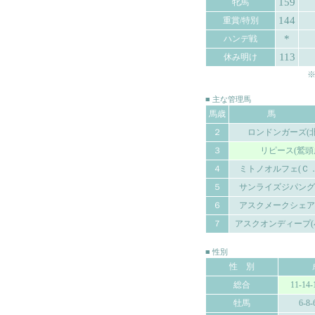
159
牝馬
144
重賞/特別
*
ハンデ戦
113
休み明け
※
■ 主な管理馬
馬歳
馬 
２
ロンドンガーズ(
３
リピース(鷲頭
４
ミトノオルフェ(Ｃ
５
サンライズジパング
６
アスクメークシェア
７
アスクオンディープ(
■ 性別
性 別
総合
11-14-
牡馬
6-8-