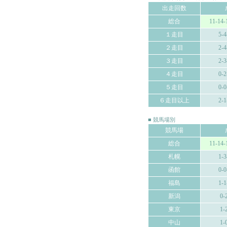
出走回数
総合
11-14-
１走目
5-4
２走目
2-4
３走目
2-3
４走目
0-2
５走目
0-0
６走目以上
2-1
■ 競馬場別
競馬場
総合
11-14-
札幌
1-3
函館
0-0
福島
1-1
新潟
0-
東京
1-
中山
1-