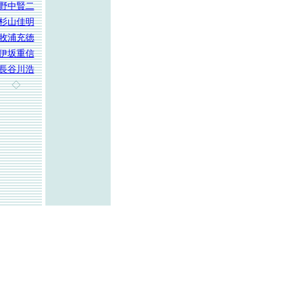
野中賢二
杉山佳明
牧浦充徳
伊坂重信
長谷川浩
◇