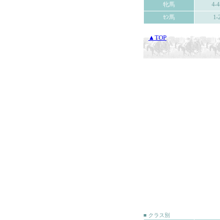
牝馬
4-4
ｾﾝ馬
1-
▲TOP
■ クラス別