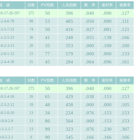
成 績
回数
PW指数
人気指数
勝 率
連対率
複勝率
50
396
.040
.090
.127
10-17-26-197
275
53
485
.050
.090
.111
-2-4-6-78
99
50
416
.027
.081
.121
-3-5-7-53
74
41
248
.055
.138
.166
-1-2-5-23
36
35
353
.000
.100
.100
-0-2-3-13
20
77
579
.000
.000
.133
-2-0-1-12
15
45
284
.064
.096
.161
-2-4-4-18
31
.
成 績
回数
PW指数
人気指数
勝 率
連対率
複勝率
50
396
.040
.090
.127
10-17-26-197
275
65
429
.038
.153
.153
-0-2-4-16
26
48
458
.000
.000
.105
-2-3-2-12
19
34
224
.076
.153
.153
-0-1-0-10
13
86
564
.000
.153
.153
2-0-0-2-9
13
99
323
.076
.230
.307
2-1-1-1-7
13
90
545
.166
.166
.166
0-0-2-2-1
6