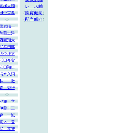
高柳大輔
レース編
田中克典
(
脚質傾向
)
(
配当傾向
)
◇
黒岩陽一
加藤士津
西園翔太
武幸四郎
四位洋文
浜田多実
安田翔伍
清水久詞
林 徹
森 秀行
◇
池添 学
伊藤圭三
森 一誠
高木 登
武 英智