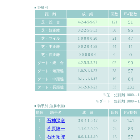
■ 距離別
距 離
成 績
回数
PW指数
51
芝・総 合
4-2-4-5-9-97
121
96
芝・短距離
3-2-2-5-5-33
50
47
芝・マイル
1-0-0-0-0-20
21
11
芝・中距離
0-0-2-0-4-38
44
0
芝・長距離
0-0-0-0-0-6
6
90
ダート・総 合
4-2-5-5-5-71
92
57
ダート・短距離
1-0-2-1-1-33
38
84
ダート・中距離
0-1-1-1-1-15
19
131
ダート・長距離
3-1-2-3-3-23
35
※芝 短距離 1000～150
※ダート 短距離 1000～120
■ 騎手別 (複勝率順)
順位
騎手名
成 績
回数
PW指数
石神深道
141
1
3-0-4-1-5-17
30
菅原隆一
83
2
1-1-0-2-0-20
24
石田拓郎
57
3
0-0-1-1-1-10
13