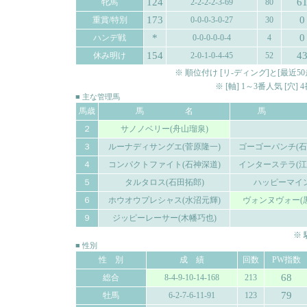
124
6
牝馬
2-2-2-2-3-69
80
173
0
重賞/特別
0-0-0-3-0-27
30
*
0
ハンデ戦
0-0-0-0-0-4
4
154
4
休み明け
2-0-1-0-4-45
52
※ 順位付け [リ-ディング]と[最
※ [軸] 1～3番人気 [穴
■ 主な管理馬
馬歳
馬 名
馬 
２
サノノベリー(舟山瑠泉)
３
ルーナディサングエ(菅原隆一)
ゴーゴーパンチ(石
４
コンパクトファイト(石神深道)
インターステラ(江
５
タルタロス(石田拓郎)
ハッピーマイ
６
ホウオウプレシャス(水沼元輝)
ヴォンヌヴォー(
９
ジッピーレーサー(木幡巧也)
※
■ 性別
性 別
成 績
回数
PW指数
68
総合
8-4-9-10-14-168
213
79
牡馬
6-2-7-6-11-91
123