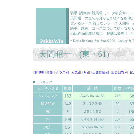
騎手･調教師･競馬場･データ研究サイト
天間昭一の全てが分かる!! 様々な条
買えるレース 買えないレース 天間昭
騎手、厩舎、コースについて様々な切り
PakkaWin競馬情報は「趣味は競馬!
PakkaWin
* Keiba Ranking Site Since2000 - Jockey & T
天間昭一 (東・61)
|
管理馬
|
性別
|
クラス別
|
人気別
|
月別
|
出走間隔別
|
出走回数別
|
競
■ ランキング
ランキング名
順位
成 績
回数
PW
153
6
リ-ディング
8-4-9-10-14-168
213
142
8
最近50走
2-1-3-2-2-40
50
*
18
軸
2-0-1-1-0-2
6
109
6
穴
6-4-8-9-14-166
207
96
5
大穴
5-2-5-6-10-159
187