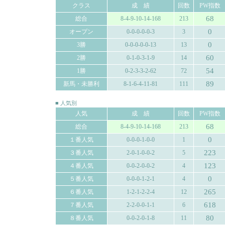
クラス
成 績
回数
PW指数
68
総合
8-4-9-10-14-168
213
0
オープン
0-0-0-0-0-3
3
0
3勝
0-0-0-0-0-13
13
60
2勝
0-1-0-3-1-9
14
54
1勝
0-2-3-3-2-62
72
89
新馬・未勝利
8-1-6-4-11-81
111
■ 人気別
人気
成 績
回数
PW指数
68
総合
8-4-9-10-14-168
213
0
１番人気
0-0-0-1-0-0
1
223
３番人気
2-0-1-0-0-2
5
123
４番人気
0-0-2-0-0-2
4
0
５番人気
0-0-0-1-2-1
4
265
６番人気
1-2-1-2-2-4
12
618
７番人気
2-2-0-0-1-1
6
80
８番人気
0-0-2-0-1-8
11