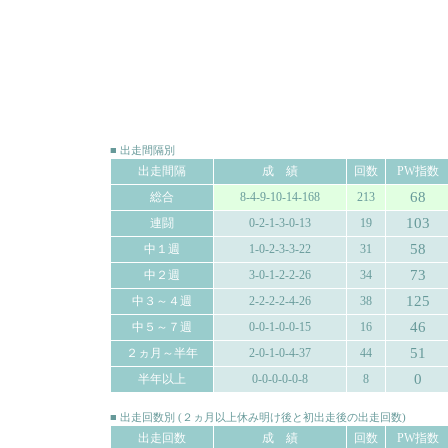
■ 出走間隔別
出走間隔
成 績
回数
PW指数
68
総合
8-4-9-10-14-168
213
103
連闘
0-2-1-3-0-13
19
58
中１週
1-0-2-3-3-22
31
73
中２週
3-0-1-2-2-26
34
125
中３～４週
2-2-2-2-4-26
38
46
中５～７週
0-0-1-0-0-15
16
51
２ヵ月～半年
2-0-1-0-4-37
44
0
半年以上
0-0-0-0-0-8
8
■ 出走回数別 (２ヵ月以上休み明け後と初出走後の出走回数)
出走回数
成 績
回数
PW指数