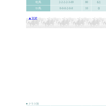
61
牝馬
2-2-2-2-3-69
80
0
ｾﾝ馬
0-0-0-2-0-8
10
▲TOP
■ クラス別