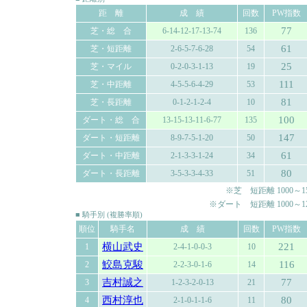
距 離
成 績
回数
PW指数
77
芝・総 合
6-14-12-17-13-74
136
61
芝・短距離
2-6-5-7-6-28
54
25
芝・マイル
0-2-0-3-1-13
19
111
芝・中距離
4-5-5-6-4-29
53
81
芝・長距離
0-1-2-1-2-4
10
100
ダート・総 合
13-15-13-11-6-77
135
147
ダート・短距離
8-9-7-5-1-20
50
61
ダート・中距離
2-1-3-3-1-24
34
80
ダート・長距離
3-5-3-3-4-33
51
※芝 短距離 1000～150
※ダート 短距離 1000～120
■ 騎手別 (複勝率順)
順位
騎手名
成 績
回数
PW指数
横山武史
221
1
2-4-1-0-0-3
10
鮫島克駿
116
2
2-2-3-0-1-6
14
吉村誠之
77
3
1-2-3-2-0-13
21
西村淳也
80
4
2-1-0-1-1-6
11