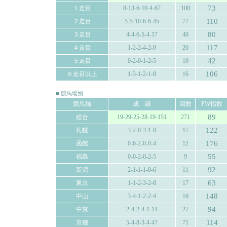
73
１走目
8-13-6-10-4-67
108
110
２走目
5-5-10-6-6-45
77
80
３走目
4-4-6-5-4-17
40
117
４走目
1-2-2-4-2-9
20
42
５走目
0-2-0-1-2-5
10
106
６走目以上
1-3-1-2-1-8
16
■ 競馬場別
競馬場
成 績
回数
PW指数
89
総合
19-29-25-28-19-151
271
122
札幌
3-2-0-3-1-8
17
176
函館
0-6-2-0-0-4
12
55
福島
0-0-2-0-2-5
9
92
新潟
2-1-1-1-0-6
11
63
東京
1-1-2-3-2-8
17
148
中山
3-4-1-2-2-4
16
94
中京
2-4-2-4-1-14
27
114
京都
5-4-8-3-4-47
71