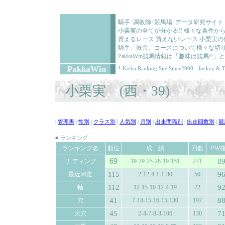
騎手･調教師･競馬場･データ研究サイト
小栗実の全てが分かる!! 様々な条件か
買えるレース 買えないレース 小栗実
騎手、厩舎、コースについて様々な切り
PakkaWin競馬情報は「趣味は競馬!
PakkaWin
* Keiba Ranking Site Since2000 - Jockey & T
小栗実 (西・39)
|
管理馬
|
性別
|
クラス別
|
人気別
|
月別
|
出走間隔別
|
出走回数別
|
競
■ ランキング
ランキング名
順位
成 績
回数
PW
69
8
リ-ディング
19-29-25-28-19-151
271
115
9
最近50走
2-12-4-1-1-30
50
112
9
軸
12-15-10-12-4-19
72
41
8
穴
7-14-15-16-15-130
197
45
7
大穴
2-4-7-8-3-106
130