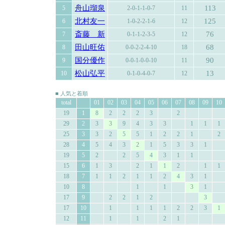
舟山瑠泉
113
5
2-0-1-1-0-7
11
北村友一
125
6
1-0-2-2-1-6
12
斎藤 新
76
7
0-1-1-2-3-5
12
田山旺佑
68
8
0-0-2-2-4-10
18
国分優作
90
9
0-0-1-0-0-10
11
松山弘平
13
10
0-1-0-4-0-7
12
■ 人気と着順
total
01
02
03
04
05
06
07
08
09
10
19
1
8
2
2
2
3
2
29
2
3
3
9
4
3
3
1
1
1
25
3
3
2
5
5
1
2
2
1
2
28
4
5
4
3
2
1
5
3
3
1
19
5
2
2
5
4
3
1
1
15
6
1
3
2
1
1
2
1
1
18
7
1
1
2
1
1
2
4
3
1
10
8
1
1
3
1
17
9
2
2
1
2
3
17
10
1
1
1
1
2
2
3
1
12
11
1
1
2
1