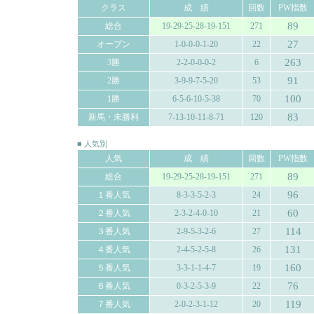
クラス
成 績
回数
PW指数
89
総合
19-29-25-28-19-151
271
27
オープン
1-0-0-0-1-20
22
263
3勝
2-2-0-0-0-2
6
91
2勝
3-9-9-7-5-20
53
100
1勝
6-5-6-10-5-38
70
83
新馬・未勝利
7-13-10-11-8-71
120
■ 人気別
人気
成 績
回数
PW指数
89
総合
19-29-25-28-19-151
271
96
１番人気
8-3-3-5-2-3
24
60
２番人気
2-3-2-4-0-10
21
114
３番人気
2-9-5-3-2-6
27
131
４番人気
2-4-5-2-5-8
26
160
５番人気
3-3-1-1-4-7
19
76
６番人気
0-3-2-5-3-9
22
119
７番人気
2-0-2-3-1-12
20