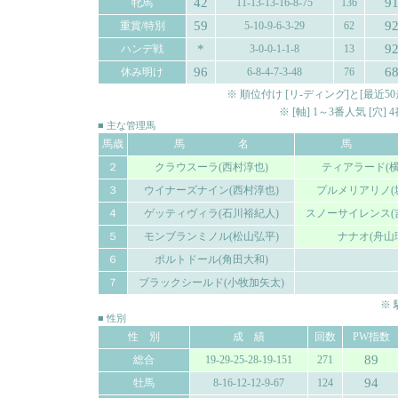
42
9
牝馬
11-13-13-16-8-75
136
59
9
重賞/特別
5-10-9-6-3-29
62
*
9
ハンデ戦
3-0-0-1-1-8
13
96
6
休み明け
6-8-4-7-3-48
76
※ 順位付け [リ-ディング]と[最
※ [軸] 1～3番人気 [穴
■ 主な管理馬
馬歳
馬 名
馬 
２
クラウスーラ(西村淳也)
ティアラード(横
３
ウイナーズナイン(西村淳也)
プルメリアリノ(
４
ゲッティヴィラ(石川裕紀人)
スノーサイレンス(
５
モンブランミノル(松山弘平)
ナナオ(舟山
６
ポルトドール(角田大和)
７
ブラックシールド(小牧加矢太)
※
■ 性別
性 別
成 績
回数
PW指数
89
総合
19-29-25-28-19-151
271
94
牡馬
8-16-12-12-9-67
124