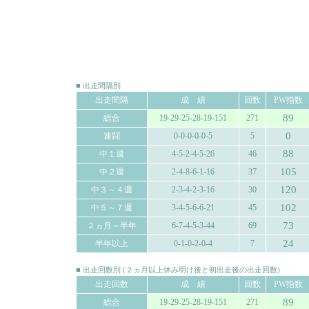
■ 出走間隔別
出走間隔
成 績
回数
PW指数
89
総合
19-29-25-28-19-151
271
0
連闘
0-0-0-0-0-5
5
88
中１週
4-5-2-4-5-26
46
105
中２週
2-4-8-6-1-16
37
120
中３～４週
2-3-4-2-3-16
30
102
中５～７週
3-4-5-6-6-21
45
73
２ヵ月～半年
6-7-4-5-3-44
69
24
半年以上
0-1-0-2-0-4
7
■ 出走回数別 (２ヵ月以上休み明け後と初出走後の出走回数)
出走回数
成 績
回数
PW指数
89
総合
19-29-25-28-19-151
271