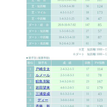
107
芝・総 合
10-12-13-6-7-62
110
124
芝・短距離
5-5-9-3-4-30
56
173
芝・マイル
4-3-1-1-2-7
18
47
芝・中距離
1-4-3-2-1-25
36
85
ダート・総 合
20-9-10-9-7-92
147
57
ダート・短距離
1-3-1-0-1-21
27
87
ダート・中距離
10-4-3-5-4-33
59
96
ダート・長距離
9-2-6-4-2-38
61
※芝 短距離 1000～150
※ダート 短距離 1000～120
■ 騎手別 (複勝率順)
順位
騎手名
成 績
回数
PW指数
戸崎圭太
114
1
2-4-3-2-1-5
17
ルメール
78
2
2-3-1-0-3-3
12
鮫島克駿
167
3
3-4-3-2-0-11
23
岩田望来
179
4
4-0-1-2-0-5
12
三浦皇成
43
5
0-1-3-2-1-4
11
ディー
123
6
3-0-0-1-0-6
10
斎藤 新
130
7
1-1-1-1-0-6
10