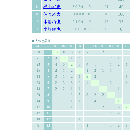
横山武史
40
8
3-0-2-0-1-15
21
佐々木大
100
9
1-0-0-0-1-8
10
木幡巧也
33
10
0-1-0-0-1-10
12
小崎綾也
0
11
0-0-0-1-0-12
13
■ 人気と着順
total
01
02
03
04
05
06
07
08
09
10
30
1
13
8
3
1
2
2
21
2
4
2
1
4
3
1
2
1
23
3
4
3
2
5
4
1
1
2
1
15
4
2
1
2
4
1
2
1
1
14
5
3
1
2
1
3
2
1
23
6
2
3
3
2
4
1
1
3
1
13
7
2
2
1
1
1
1
1
20
8
1
1
2
5
3
2
2
14
9
1
1
2
4
1
1
17
10
1
2
1
2
1
3
2
17
11
1
2
1
2
2
10
12
1
1
1
1
3
9
13
1
1
2
1