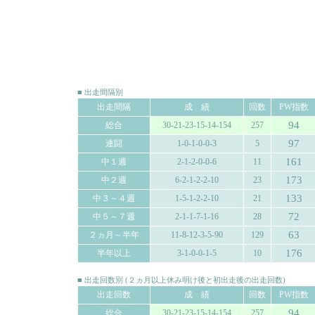
■ 出走間隔別
出走間隔
成 績
回数
PW指数
94
総合
30-21-23-15-14-154
257
97
連闘
1-0-1-0-0-3
5
161
中１週
2-1-2-0-0-6
11
173
中２週
6-2-1-2-2-10
23
133
中３～４週
1-5-1-2-2-10
21
72
中５～７週
2-1-1-7-1-16
28
63
２ヵ月～半年
11-8-12-3-5-90
129
176
半年以上
3-1-0-0-1-5
10
■ 出走回数別 (２ヵ月以上休み明け後と初出走後の出走回数)
出走回数
成 績
回数
PW指数
94
総合
30-21-23-15-14-154
257