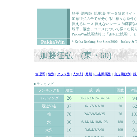
騎手･調教師･競馬場･データ研究サイト
加藤征弘の全てが分かる!! 様々な条
買えるレース 買えないレース 加藤征
騎手、厩舎、コースについて様々な切り
PakkaWin競馬情報は「趣味は競馬!
PakkaWin
* Keiba Ranking Site Since2000 - Jockey & T
加藤征弘 (東・60)
|
管理馬
|
性別
|
クラス別
|
人気別
|
月別
|
出走間隔別
|
出走回数別
|
競
■ ランキング
ランキング名
順位
成 績
回数
PW
26
9
リ-ディング
30-21-23-15-14-154
257
37
6
最近50走
6-1-7-3-3-30
50
78
10
軸
24-7-9-5-6-25
76
30
9
穴
6-14-14-10-8-128
180
16
9
大穴
3-6-4-3-2-90
108