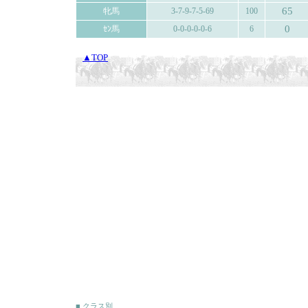
65
牝馬
3-7-9-7-5-69
100
0
ｾﾝ馬
0-0-0-0-0-6
6
▲TOP
■ クラス別