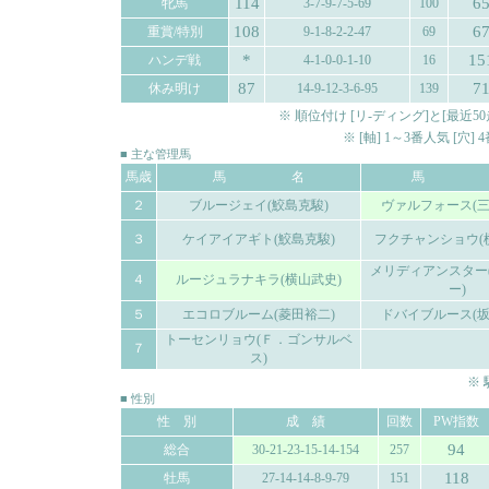
114
6
牝馬
3-7-9-7-5-69
100
108
6
重賞/特別
9-1-8-2-2-47
69
*
15
ハンデ戦
4-1-0-0-1-10
16
87
7
休み明け
14-9-12-3-6-95
139
※ 順位付け [リ-ディング]と[最
※ [軸] 1～3番人気 [穴
■ 主な管理馬
馬歳
馬 名
馬 
２
ブルージェイ(鮫島克駿)
ヴァルフォース(三
３
ケイアイアギト(鮫島克駿)
フクチャンショウ(
メリディアンスター
４
ルージュラナキラ(横山武史)
ー)
５
エコロブルーム(菱田裕二)
ドバイブルース(坂
トーセンリョウ(Ｆ．ゴンサルベ
７
ス)
※
■ 性別
性 別
成 績
回数
PW指数
94
総合
30-21-23-15-14-154
257
118
牡馬
27-14-14-8-9-79
151