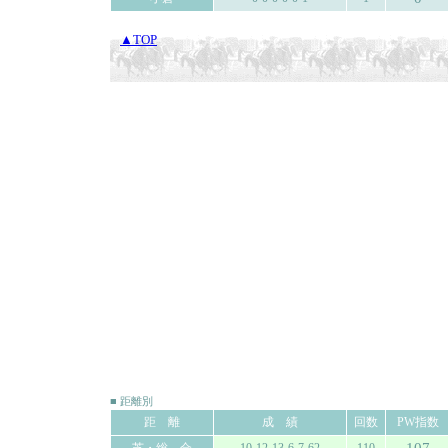
▲TOP
■ 距離別
距 離
成 績
回数
PW指数