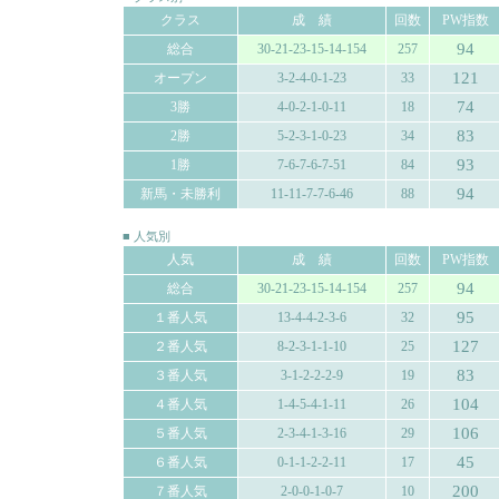
クラス
成 績
回数
PW指数
94
総合
30-21-23-15-14-154
257
121
オープン
3-2-4-0-1-23
33
74
3勝
4-0-2-1-0-11
18
83
2勝
5-2-3-1-0-23
34
93
1勝
7-6-7-6-7-51
84
94
新馬・未勝利
11-11-7-7-6-46
88
■ 人気別
人気
成 績
回数
PW指数
94
総合
30-21-23-15-14-154
257
95
１番人気
13-4-4-2-3-6
32
127
２番人気
8-2-3-1-1-10
25
83
３番人気
3-1-2-2-2-9
19
104
４番人気
1-4-5-4-1-11
26
106
５番人気
2-3-4-1-3-16
29
45
６番人気
0-1-1-2-2-11
17
200
７番人気
2-0-0-1-0-7
10