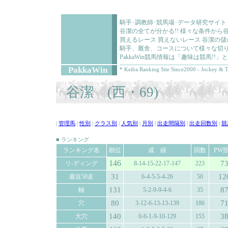
騎手･調教師･競馬場･データ研究サイト
谷潔の全てが分かる!! 様々な条件から
買えるレース 買えないレース 谷潔の
騎手、厩舎、コースについて様々な切り
PakkaWin競馬情報は「趣味は競馬!
PakkaWin
* Keiba Ranking Site Since2000 - Jockey & T
谷潔 (西・69)
|
管理馬
|
性別
|
クラス別
|
人気別
|
月別
|
出走間隔別
|
出走回数別
|
競
■ ランキング
ランキング名
順位
成 績
回数
PW
146
7
リ-ディング
8-14-15-22-17-147
223
31
12
最近50走
6-4-5-5-4-26
50
131
8
軸
5-2-9-9-4-6
35
80
7
穴
3-12-6-13-13-139
186
140
3
大穴
0-6-1-9-10-129
155