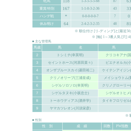
118
6
牝馬
1-3-5-5-5-68
87
167
3
重賞/特別
1-1-0-3-2-36
43
*
0
ハンデ戦
0-0-0-0-0-7
7
64
8
休み明け
2-4-2-3-2-35
48
※ 順位付け [リ-ディング]と[最
※ [軸] 1～3番人気 [穴
■ 主な管理馬
馬歳
馬 名
馬 
２
トシミチ(幸英明)
クリコキアナ(国
３
セイントホース(河原田菜々)
ピエナオルカ(小
４
オンザブルースカイ(菱田裕二)
ケイテンアイジン(
５
クリノオリーブ(三浦皇成)
メイショウトム(
６
シゲルソロソロ(幸英明)
クリノグローリー(
７
シゲルタヌキ(小坂忠士)
シゲルオトヒメ(
８
トーホウディアス(酒井学)
タイキフロリゼル(
９
ヤマカツレオン(川須栄彦)
※
■ 性別
性 別
成 績
回数
PW指数