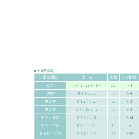
■ 出走間隔別
出走間隔
成 績
回数
PW指数
73
総合
8-14-15-22-17-147
223
99
連闘
0-0-1-0-0-2
3
60
中１週
0-1-2-4-3-20
30
60
中２週
3-4-8-12-8-42
77
104
中３～４週
2-4-2-2-2-31
43
0
中５～７週
0-0-0-0-0-10
10
103
２ヵ月～半年
2-4-1-2-0-28
37