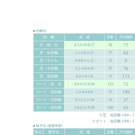
■ 距離別
距 離
成 績
回数
PW指数
75
芝・総 合
4-5-6-10-8-57
90
62
芝・短距離
1-1-2-0-2-21
27
0
芝・マイル
0-0-0-1-1-11
13
76
芝・中距離
3-2-3-9-4-16
37
172
芝・長距離
0-2-1-0-1-9
13
72
ダート・総 合
4-9-9-12-9-90
133
199
ダート・短距離
1-2-4-0-0-8
15
27
ダート・中距離
0-1-1-1-1-14
18
61
ダート・長距離
3-6-4-11-8-68
100
※芝 短距離 1000～150
※ダート 短距離 1000～120
■ 騎手別 (複勝率順)
順位
騎手名
成 績
回数
PW指数