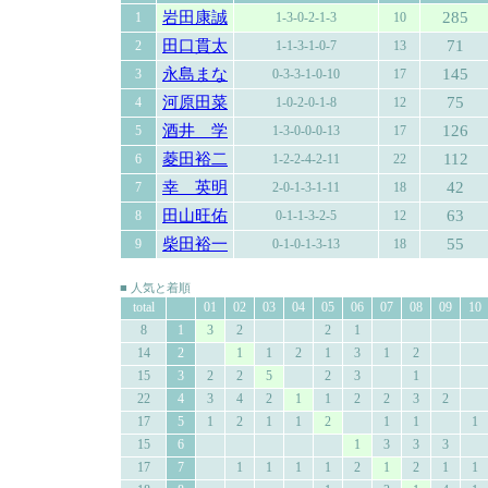
岩田康誠
285
1
1-3-0-2-1-3
10
田口貫太
71
2
1-1-3-1-0-7
13
永島まな
145
3
0-3-3-1-0-10
17
河原田菜
75
4
1-0-2-0-1-8
12
酒井 学
126
5
1-3-0-0-0-13
17
菱田裕二
112
6
1-2-2-4-2-11
22
幸 英明
42
7
2-0-1-3-1-11
18
田山旺佑
63
8
0-1-1-3-2-5
12
柴田裕一
55
9
0-1-0-1-3-13
18
■ 人気と着順
total
01
02
03
04
05
06
07
08
09
10
8
1
3
2
2
1
14
2
1
1
2
1
3
1
2
15
3
2
2
5
2
3
1
22
4
3
4
2
1
1
2
2
3
2
17
5
1
2
1
1
2
1
1
1
15
6
1
3
3
3
17
7
1
1
1
1
2
1
2
1
1