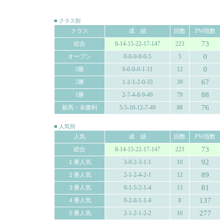
■ クラス別
クラス
成 績
回数
PW指数
73
総合
8-14-15-22-17-147
223
0
オープン
0-0-0-0-0-5
5
0
3勝
0-0-0-0-1-11
12
67
2勝
1-2-1-2-0-33
39
88
1勝
2-7-4-8-9-49
79
76
新馬・未勝利
5-5-10-12-7-49
88
■ 人気別
人気
成 績
回数
PW指数
73
総合
8-14-15-22-17-147
223
92
１番人気
3-0-2-3-1-1
10
89
２番人気
2-1-2-4-2-1
12
81
３番人気
0-1-5-2-1-4
13
137
４番人気
0-2-0-1-1-4
8
277
５番人気
2-1-2-1-2-2
10