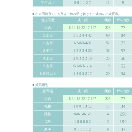
9
半年以上
0-0-1-1-2-7
11
■ 出走回数別 (２ヵ月以上休み明け後と初出走後の出走回数)
出走回数
成 績
回数
PW指数
73
総合
8-14-15-22-17-147
223
84
１走目
3-5-2-4-4-42
60
77
２走目
1-2-8-5-4-32
52
53
３走目
1-2-2-3-4-26
38
58
４走目
2-0-3-2-2-16
25
52
５走目
0-1-0-3-1-14
19
94
６走目以上
1-4-0-5-2-17
29
■ 競馬場別
競馬場
成 績
回数
PW指数
73
総合
8-14-15-22-17-147
223
34
札幌
1-0-0-1-3-12
17
250
函館
0-0-1-0-1-2
4
199
福島
1-0-0-0-0-2
3
47
新潟
0-1-1-1-1-2
6