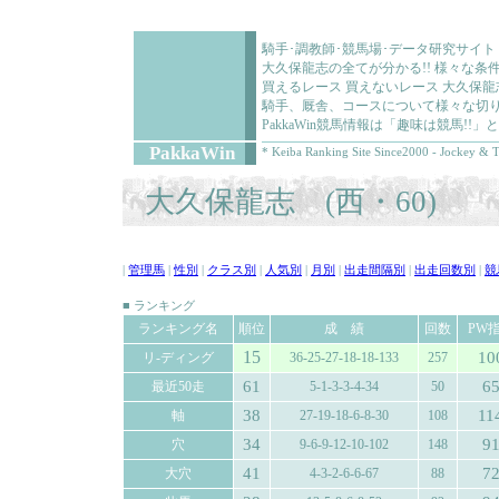
騎手･調教師･競馬場･データ研究サイト
大久保龍志の全てが分かる!! 様々な
買えるレース 買えないレース 大久保
騎手、厩舎、コースについて様々な切り
PakkaWin競馬情報は「趣味は競馬!
PakkaWin
* Keiba Ranking Site Since2000 - Jockey & T
大久保龍志 (西・60)
|
管理馬
|
性別
|
クラス別
|
人気別
|
月別
|
出走間隔別
|
出走回数別
|
競
■ ランキング
ランキング名
順位
成 績
回数
PW
15
10
リ-ディング
36-25-27-18-18-133
257
61
6
最近50走
5-1-3-3-4-34
50
38
11
軸
27-19-18-6-8-30
108
34
9
穴
9-6-9-12-10-102
148
41
7
大穴
4-3-2-6-6-67
88