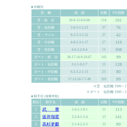
■ 距離別
距 離
成 績
回数
PW指数
101
芝・総 合
10-8-13-9-8-66
114
76
芝・短距離
2-6-3-1-2-23
37
42
芝・マイル
0-2-5-3-5-22
37
119
芝・中距離
4-0-2-3-1-17
27
308
芝・長距離
4-0-3-2-0-4
13
99
ダート・総 合
26-17-14-9-10-67
143
128
ダート・短距離
3-2-1-0-2-7
15
80
ダート・中距離
6-2-3-2-1-11
25
99
ダート・長距離
17-13-10-7-7-49
103
※芝 短距離 1000～150
※ダート 短距離 1000～120
■ 騎手別 (複勝率順)
順位
騎手名
成 績
回数
PW指数
武 豊
113
1
3-4-2-1-0-1
11
坂井瑠星
141
2
3-2-4-1-1-4
15
高杉吏麒
80
3
2-1-4-2-3-3
15