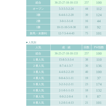
100
総合
36-25-27-18-18-133
257
112
オープン
5-3-5-5-2-24
44
124
3勝
6-4-6-1-2-20
39
44
2勝
3-0-1-3-1-8
16
92
1勝
10-11-10-5-9-38
83
101
新馬・未勝利
12-7-5-4-4-43
75
■ 人気別
人気
成 績
回数
PW指数
100
総合
36-25-27-18-18-133
257
110
１番人気
15-8-5-3-3-4
38
136
２番人気
8-7-4-1-3-7
30
100
３番人気
4-4-9-2-2-19
40
37
４番人気
0-0-4-3-1-11
19
174
５番人気
3-2-3-2-2-11
23
132
６番人気
2-1-0-1-1-13
18
87
７番人気
0-0-2-2-0-4
8
101
８番人気
1-2-0-1-4-13
21