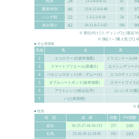
28
9
牝馬
13-5-8-6-8-52
92
46
9
重賞/特別
12-6-12-8-8-49
95
22
7
ハンデ戦
1-3-2-2-0-16
24
42
9
休み明け
10-11-8-7-5-65
106
※ 順位付け [リ-ディング]と[最
※ [軸] 1～3番人気 [穴
■ 主な管理馬
馬歳
馬 名
馬 
２
エコロラーダ(坂井瑠星)
ドラゴンドール(Ｍ
３
スマートプリエール(原優介)
エイシンディード(
４
ベルジュロネット(Ｍ．デムーロ)
エコロディノス(
５
ダブルハートボンド(坂井瑠星)
スマートワイス(
６
アウトレンジ(松山弘平)
ユハンヌス(菊
７
ハピ(幸英明)
※
■ 性別
性 別
成 績
回数
PW指数
100
総合
36-25-27-18-18-133
257
103
牡馬
23-20-19-12-10-81
165