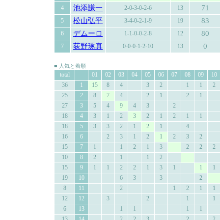
池添謙一
71
4
2-0-3-0-2-6
13
松山弘平
83
5
3-4-0-2-1-9
19
デムーロ
80
6
1-1-0-0-2-8
12
荻野琢真
0
7
0-0-0-1-2-10
13
■ 人気と着順
total
01
02
03
04
05
06
07
08
09
10
36
1
15
8
4
3
2
1
1
2
25
2
8
7
4
2
1
2
1
27
3
5
4
9
4
3
2
18
4
3
1
2
3
2
1
2
1
1
18
5
3
3
2
1
2
1
4
16
6
2
3
1
2
1
2
3
2
15
7
1
1
2
1
3
2
2
2
10
8
2
1
1
2
15
9
1
1
2
2
1
3
1
1
1
19
10
6
3
3
2
8
11
2
1
2
1
1
12
12
3
2
1
1
6
13
1
1
1
1
13
14
2
2
3
2
2