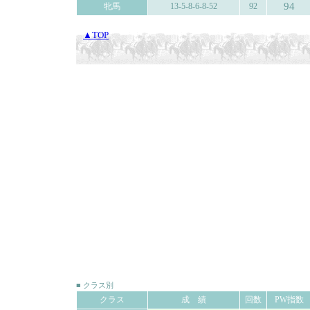
94
牝馬
13-5-8-6-8-52
92
▲TOP
■ クラス別
クラス
成 績
回数
PW指数