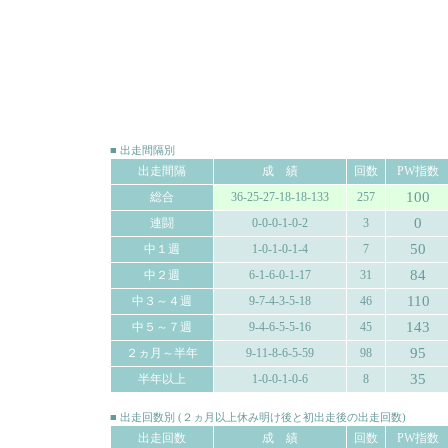
■ 出走間隔別
出走間隔
成 績
回数
PW指数
100
総合
36-25-27-18-18-133
257
0
連闘
0-0-0-1-0-2
3
50
中１週
1-0-1-0-1-4
7
84
中２週
6-1-6-0-1-17
31
110
中３～４週
9-7-4-3-5-18
46
143
中５～７週
9-4-6-5-5-16
45
95
２ヵ月～半年
9-11-8-6-5-59
98
35
半年以上
1-0-0-1-0-6
8
■ 出走回数別 (２ヵ月以上休み明け後と初出走後の出走回数)
出走回数
成 績
回数
PW指数