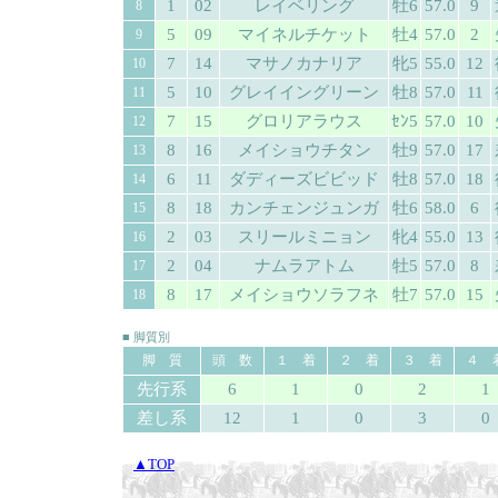
1
02
レイベリング
牡6
57.0
9
8
5
09
マイネルチケット
牡4
57.0
2
9
7
14
マサノカナリア
牝5
55.0
12
10
5
10
グレイイングリーン
牡8
57.0
11
11
7
15
グロリアラウス
ｾﾝ5
57.0
10
12
8
16
メイショウチタン
牡9
57.0
17
13
6
11
ダディーズビビッド
牡8
57.0
18
14
8
18
カンチェンジュンガ
牡6
58.0
6
15
2
03
スリールミニョン
牝4
55.0
13
16
2
04
ナムラアトム
牡5
57.0
8
17
8
17
メイショウソラフネ
牡7
57.0
15
18
■ 脚質別
脚 質
頭 数
１ 着
２ 着
３ 着
４ 
先行系
6
1
0
2
1
差し系
12
1
0
3
0
▲TOP