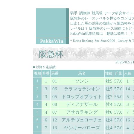
騎手･調教師･競馬場･データ研究サイト
阪急杯のレースレベルを探るをコンセ
出走した馬の以降の成績から阪急杯をラ
レベルは？ 阪急杯のレース回顧にもど
PakkaWin競馬情報は「趣味は競馬!
PakkaWin
* Keiba Ranking Site Since2000 - Jockey & T
阪急杯
2026/02/2
■ 以降５走成績
着順
枠番
馬番
馬名
性齢
斤量
人気
1
01
ソンシ
牡5
57.0
1
1
3
06
ララマセラシオン
牡5
57.0
14
2
3
05
ドロップオブライト
牝7
55.0
5
3
4
08
ディアナザール
牡4
57.0
3
4
4
07
アサカラキング
牡6
57.0
7
5
6
12
アルテヴェローチェ
牡4
57.0
16
6
7
13
ヤンキーバローズ
牡4
57.0
4
7