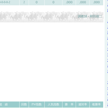
0
0
.000
.000
.000
0-0-0-0-2
2
調教師 - 和田雄二
成 績
回数
PW指数
人気指数
勝 率
連対率
複勝率