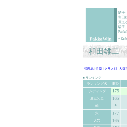
騎手
和田
買え
騎手
Pa
PakkaWin
* Keib
和田雄二 (
|
管理馬
|
性別
|
クラス別
|
人気
■ ランキング
ランキング名
順位
175
リ-ディング
165
最近50走
*
軸
177
穴
165
大穴