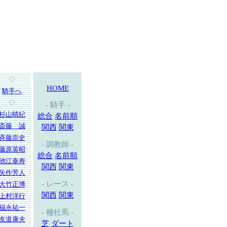
◇
HOME
騎手へ
◇
- 騎手 -
杉山晴紀
総合
名前順
斎藤 誠
関西
関東
斉藤崇史
- 調教師 -
藤原英昭
総合
名前順
池江泰寿
関西
関東
矢作芳人
- レース -
大竹正博
関西
関東
上村洋行
福永祐一
- 種牡馬 -
友道康夫
芝
ダート