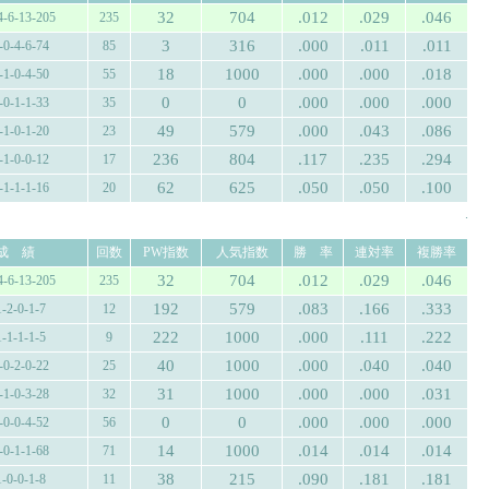
32
704
.012
.029
.046
4-6-13-205
235
3
316
.000
.011
.011
-0-4-6-74
85
18
1000
.000
.000
.018
-1-0-4-50
55
0
0
.000
.000
.000
-0-1-1-33
35
49
579
.000
.043
.086
-1-0-1-20
23
236
804
.117
.235
.294
-1-0-0-12
17
62
625
.050
.050
.100
-1-1-1-16
20
.
成 績
回数
PW指数
人気指数
勝 率
連対率
複勝率
32
704
.012
.029
.046
4-6-13-205
235
192
579
.083
.166
.333
1-2-0-1-7
12
222
1000
.000
.111
.222
1-1-1-1-5
9
40
1000
.000
.040
.040
-0-2-0-22
25
31
1000
.000
.000
.031
-1-0-3-28
32
0
0
.000
.000
.000
-0-0-4-52
56
14
1000
.014
.014
.014
-0-1-1-68
71
38
215
.090
.181
.181
1-0-0-1-8
11