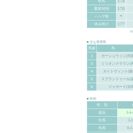
174
牝馬
170
重賞/特別
*
ハンデ戦
177
休み明け
※
■ 主な管理馬
馬歳
馬 
２
ガーシュウィン(河
３
ミリオンクラウン(
４
カイトヴィント(柴
５
スプランドゥール(
８
ジャガード(吉
■ 性別
性 別
総合
3-4-
牡馬
3-2
牝馬
0-2