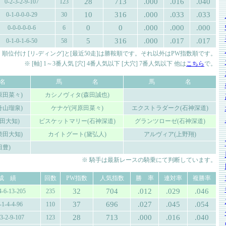
28
713
.000
.016
.040
0-2-3-2-9-107
123
10
316
.000
.033
.033
0-1-0-0-0-29
30
0
0
.000
.000
.000
0-0-0-0-0-6
6
5
316
.000
.017
.017
0-1-0-1-6-50
58
 順位付け [リ-ディング]と[最近50走]は勝鞍順です。それ以外はPW指数順です。
※ [軸] 1～3番人気 [穴] 4番人気以下 [大穴] 7番人気以下 他は
こちら
で。
名
馬 名
馬 名
原田菜々)
カシノヴィタ(森田誠也)
舟山瑠泉)
ケナゲ(河原田菜々)
エクストラダーク(石神深道)
田大知)
ビスケットマリー(石神深道)
グランツローゼ(石神深道)
柴田大知)
カイトグート(黛弘人)
アルヴィア(上野翔)
田豊)
※ 騎手は最新レースの騎乗にて判断しています。
成 績
回数
PW指数
人気指数
勝 率
連対率
複勝率
32
704
.012
.029
.046
4-6-13-205
235
37
696
.027
.045
.054
-1-4-4-96
110
28
713
.000
.016
.040
-3-2-9-107
123