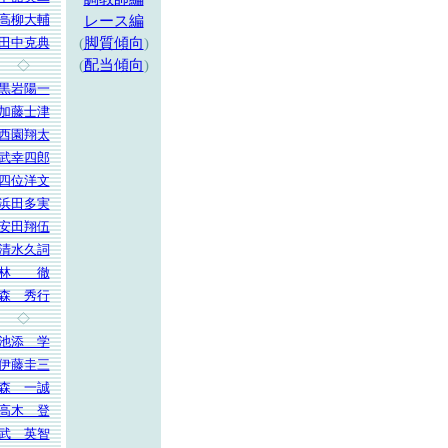
高柳大輔
レース編
田中克典
(
脚質傾向
)
(
配当傾向
)
◇
黒岩陽一
加藤士津
西園翔太
武幸四郎
四位洋文
浜田多実
安田翔伍
清水久詞
林 徹
森 秀行
◇
池添 学
伊藤圭三
森 一誠
高木 登
武 英智