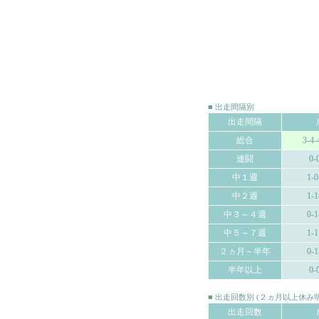
■ 出走間隔別
出走間隔
総合
3-4-
連闘
0-
中１週
1-0
中２週
1-1
中３～４週
0-1
中５～７週
1-1
２ヵ月～半年
0-1
半年以上
0-
■ 出走回数別 (２ヵ月以上休
出走回数