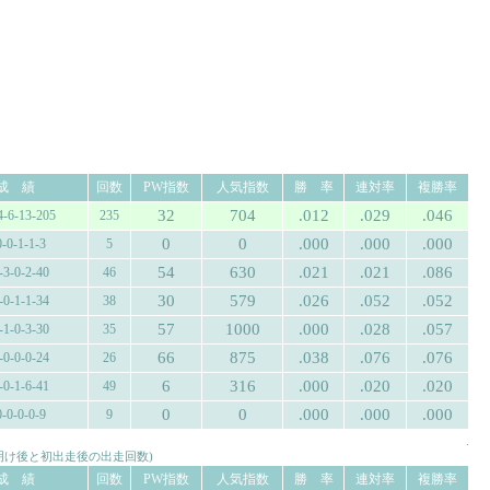
成 績
回数
PW指数
人気指数
勝 率
連対率
複勝率
32
704
.012
.029
.046
4-6-13-205
235
0
0
.000
.000
.000
0-0-1-1-3
5
54
630
.021
.021
.086
-3-0-2-40
46
30
579
.026
.052
.052
-0-1-1-34
38
57
1000
.000
.028
.057
-1-0-3-30
35
66
875
.038
.076
.076
-0-0-0-24
26
6
316
.000
.020
.020
-0-1-6-41
49
0
0
.000
.000
.000
0-0-0-0-9
9
.
み明け後と初出走後の出走回数)
成 績
回数
PW指数
人気指数
勝 率
連対率
複勝率