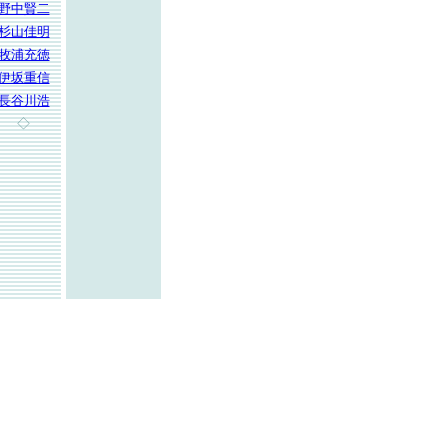
野中賢二
杉山佳明
牧浦充徳
伊坂重信
長谷川浩
◇