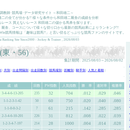
･調教師･競馬場･データ研究サイト ～和田雄二～
雄二の全てが分かる!! 様々な条件から和田雄二厩舎の成績を分析
るレース 買えないレース 和田雄二の儲かる馬券を探ります。
、厩舎、コースについて様々な切り口から最新の競馬結果によりランキング!!
kkaWin競馬情報は「趣味は競馬!!」と言い切るどっぷりな競馬ファンのサイトです。
a Ranking Site Since2000 - Jockey & Trainer , 2026/08/03
東・56)
集計期間 : 2025/08/03～2026/08/02
.
別
|
月別
|
出走間隔別
|
出走回数別
|
競馬場別
|
距離別
|
騎手別
|
人気と着順
|
.
成 績
回数
PW指数
人気指数
勝 率
連対率
複勝率
32
704
.012
.029
.046
3-4-4-6-13-205
235
60
750
.020
.040
.080
1-1-2-3-1-42
50
61
215
.142
.285
.285
1-1-0-0-3-2
7
31
812
.008
.022
.039
2-3-4-6-10-201
226
28
1000
.004
.014
.028
1-2-3-4-7-197
214