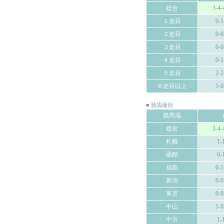
総合
3-4-
１走目
0-1
２走目
0-0
３走目
0-0
４走目
0-1
５走目
2-2
６走目以上
1-0
■ 競馬場別
競馬場
総合
3-4-
札幌
1-
函館
0-
福島
0-1
新潟
0-0
東京
0-0
中山
1-0
中京
1-