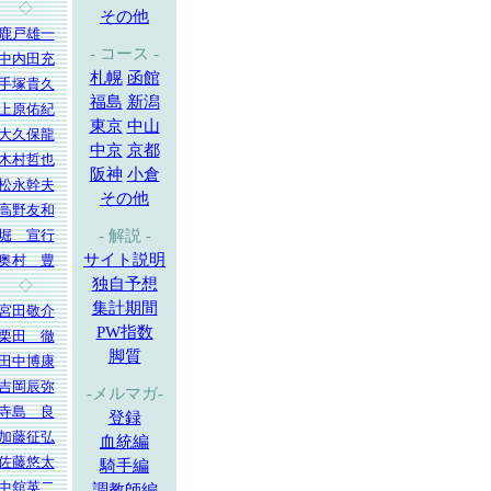
◇
その他
鹿戸雄一
- コース -
中内田充
札幌
函館
手塚貴久
福島
新潟
上原佑紀
東京
中山
大久保龍
中京
京都
木村哲也
阪神
小倉
松永幹夫
その他
高野友和
堀 宣行
- 解説 -
サイト説明
奥村 豊
独自予想
◇
集計期間
宮田敬介
PW指数
栗田 徹
脚質
田中博康
吉岡辰弥
-メルマガ-
寺島 良
登録
加藤征弘
血統編
佐藤悠太
騎手編
中舘英二
調教師編