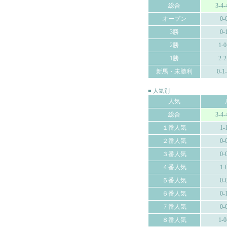
総合
3-4-
オープン
0-
3勝
0-
2勝
1-0
1勝
2-2
新馬・未勝利
0-1
■ 人気別
人気
総合
3-4-
１番人気
1-
２番人気
0-
３番人気
0-
４番人気
1-
５番人気
0-
６番人気
0-
７番人気
0-
８番人気
1-0