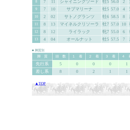
7
11
シャイニングソード
牡5
56.0
2
8
7
10
サブマリーナ
牡5
57.0
4
9
2
02
サトノグランツ
牡6
58.5
8
10
8
13
マイネルクリソーラ
牡7
57.0
10
11
8
12
ライラック
牝7
55.0
6
12
4
04
オールナット
牡5
57.5
7
13
■ 脚質別
脚 質
頭 数
１ 着
２ 着
３ 着
４ 
先行系
5
0
0
0
1
差し系
8
0
2
1
1
▲TOP