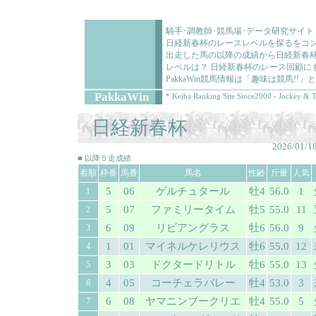
騎手･調教師･競馬場･データ研究サイト
日経新春杯のレースレベルを探るをコ
出走した馬の以降の成績から日経新春杯
レベルは？ 日経新春杯のレース回顧に
PakkaWin競馬情報は「趣味は競馬!
PakkaWin
* Keiba Ranking Site Since2000 - Jockey & T
日経新春杯
2026/01/1
■ 以降５走成績
着順
枠番
馬番
馬名
性齢
斤量
人気
5
06
ゲルチュタール
牡4
56.0
1
1
5
07
ファミリータイム
牡5
55.0
11
2
6
09
リビアングラス
牡6
56.0
9
3
1
01
マイネルケレリウス
牡6
55.0
12
4
3
03
ドクタードリトル
牡6
55.0
13
5
4
05
コーチェラバレー
牡4
53.0
3
6
6
08
ヤマニンブークリエ
牡4
55.0
5
7