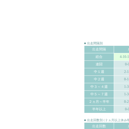
■ 出走間隔別
出走間隔
総合
4-10-
連闘
0-
中１週
2-1
中２週
0-1
中３～４週
1-3
中５～７週
1-3
２ヵ月～半年
0-2
半年以上
0-
■ 出走回数別 (２ヵ月以上休
出走回数