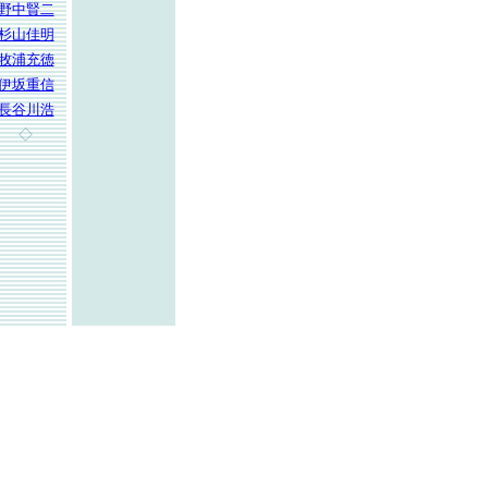
野中賢二
杉山佳明
牧浦充徳
伊坂重信
長谷川浩
◇