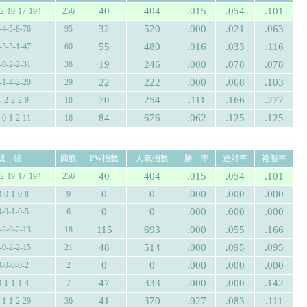
40
404
.015
.054
.101
12-19-17-194
256
32
520
.000
.021
.063
-4-5-8-76
95
55
480
.016
.033
.116
-5-5-1-47
60
19
246
.000
.078
.078
-0-2-2-31
38
22
222
.000
.068
.103
-1-4-2-20
29
70
254
.111
.166
.277
1-2-2-2-9
18
84
676
.062
.125
.125
-0-1-2-11
16
.
成 績
回数
PW指数
人気指数
勝 率
連対率
複勝率
40
404
.015
.054
.101
12-19-17-194
256
0
0
.000
.000
.000
0-0-1-0-8
9
0
0
.000
.000
.000
0-0-1-0-5
6
115
693
.000
.055
.166
-2-0-2-13
18
48
514
.000
.095
.095
-0-2-2-15
21
0
0
.000
.000
.000
0-0-0-0-2
2
47
333
.000
.000
.142
0-1-1-1-4
7
41
370
.027
.083
.111
-1-1-2-29
36