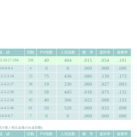
成 績
回数
PW指数
人気指数
勝 率
連対率
複勝率
40
404
.015
.054
.101
12-19-17-194
256
0
0
.000
.000
.000
0-0-0-0-4
4
75
436
.086
.130
.173
-1-2-3-14
23
19
230
.000
.027
.083
-2-4-2-27
36
58
445
.018
.075
.132
-3-5-2-39
53
40
306
.022
.088
.133
-2-3-2-34
45
50
520
.000
.032
.098
-4-4-5-46
61
0
0
.000
.000
.000
0-0-0-0-7
7
.
み明け後と初出走後の出走回数)
成 績
回数
PW指数
人気指数
勝 率
連対率
複勝率