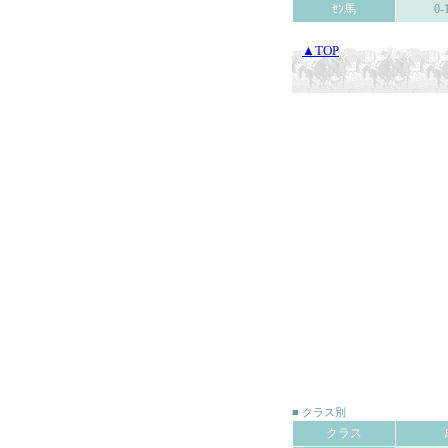
ｾﾝ馬
0-
▲TOP
■ クラス別
クラス