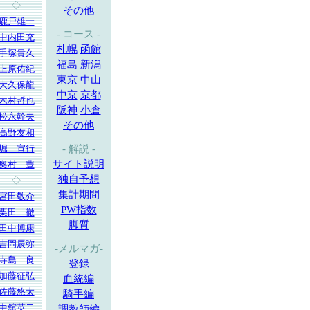
◇
その他
鹿戸雄一
- コース -
中内田充
札幌
函館
手塚貴久
福島
新潟
上原佑紀
東京
中山
大久保龍
中京
京都
木村哲也
阪神
小倉
松永幹夫
その他
高野友和
堀 宣行
- 解説 -
サイト説明
奥村 豊
独自予想
◇
集計期間
宮田敬介
PW指数
栗田 徹
脚質
田中博康
吉岡辰弥
-メルマガ-
寺島 良
登録
加藤征弘
血統編
佐藤悠太
騎手編
中舘英二
調教師編