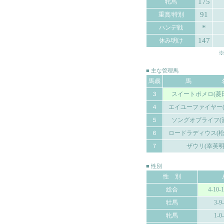
175
牝馬
91
重賞/特別
*
ハンデ戦
147
休み明け
※
■ 主な管理馬
馬歳
馬 
３
スイートポメロ(菱
４
エイユーファイヤー(
５
ソングオブライフ(
６
ロードラディウス(松
７
ザウリ(幸英明
■ 性別
性 別
総合
4-10-
牡馬
3-9
牝馬
1-0