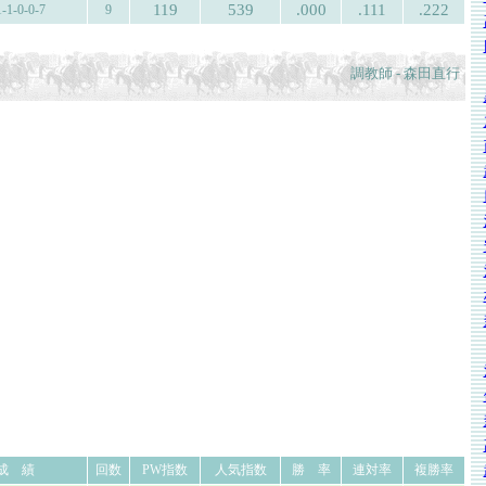
119
539
.000
.111
.222
1-1-0-0-7
9
調教師 - 森田直行
成 績
回数
PW指数
人気指数
勝 率
連対率
複勝率