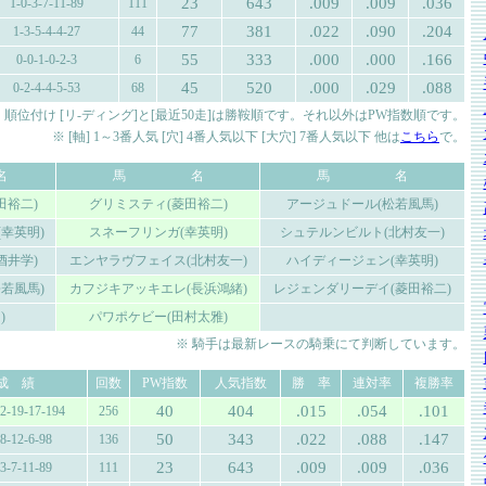
23
643
.009
.009
.036
1-0-3-7-11-89
111
77
381
.022
.090
.204
1-3-5-4-4-27
44
55
333
.000
.000
.166
0-0-1-0-2-3
6
45
520
.000
.029
.088
0-2-4-4-5-53
68
 順位付け [リ-ディング]と[最近50走]は勝鞍順です。それ以外はPW指数順です。
※ [軸] 1～3番人気 [穴] 4番人気以下 [大穴] 7番人気以下 他は
こちら
で。
名
馬 名
馬 名
田裕二)
グリミスティ(菱田裕二)
アージュドール(松若風馬)
幸英明)
スネーフリンガ(幸英明)
シュテルンビルト(北村友一)
酒井学)
エンヤラヴフェイス(北村友一)
ハイディージェン(幸英明)
若風馬)
カフジキアッキエレ(長浜鴻緒)
レジェンダリーデイ(菱田裕二)
)
パワポケビー(田村太雅)
※ 騎手は最新レースの騎乗にて判断しています。
成 績
回数
PW指数
人気指数
勝 率
連対率
複勝率
40
404
.015
.054
.101
12-19-17-194
256
50
343
.022
.088
.147
-8-12-6-98
136
23
643
.009
.009
.036
-3-7-11-89
111