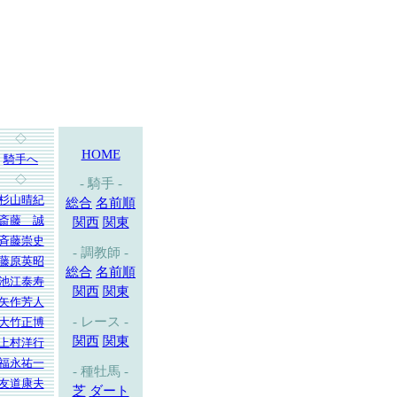
◇
HOME
騎手へ
◇
- 騎手 -
杉山晴紀
総合
名前順
斎藤 誠
関西
関東
斉藤崇史
- 調教師 -
藤原英昭
総合
名前順
池江泰寿
関西
関東
矢作芳人
- レース -
大竹正博
関西
関東
上村洋行
福永祐一
- 種牡馬 -
友道康夫
芝
ダート