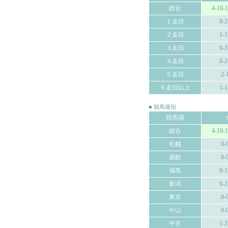
総合
4-10-
１走目
0-2
２走目
1-1
３走目
0-3
４走目
0-2
５走目
2-
６走目以上
1-1
■ 競馬場別
競馬場
総合
4-10-
札幌
0-
函館
0-
福島
0-1
新潟
0-2
東京
0-
中山
0-
中京
1-2