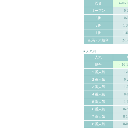
総合
4-10-
オープン
0-
3勝
0-
2勝
1-3
1勝
1-6
新馬・未勝利
2-1
■ 人気別
人気
総合
4-10-
１番人気
1-
２番人気
0-
３番人気
1-
４番人気
0-
５番人気
1-
６番人気
0-2
７番人気
0-1
８番人気
0-0