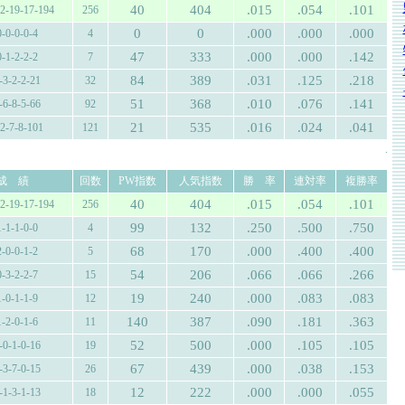
40
404
.015
.054
.101
12-19-17-194
256
0
0
.000
.000
.000
0-0-0-0-4
4
47
333
.000
.000
.142
0-1-2-2-2
7
84
389
.031
.125
.218
-3-2-2-21
32
51
368
.010
.076
.141
-6-8-5-66
92
21
535
.016
.024
.041
-2-7-8-101
121
.
成 績
回数
PW指数
人気指数
勝 率
連対率
複勝率
40
404
.015
.054
.101
12-19-17-194
256
99
132
.250
.500
.750
1-1-1-0-0
4
68
170
.000
.400
.400
2-0-0-1-2
5
54
206
.066
.066
.266
0-3-2-2-7
15
19
240
.000
.083
.083
1-0-1-1-9
12
140
387
.090
.181
.363
1-2-0-1-6
11
52
500
.000
.105
.105
-0-1-0-16
19
67
439
.000
.038
.153
-3-7-0-15
26
12
222
.000
.000
.055
-1-3-1-13
18