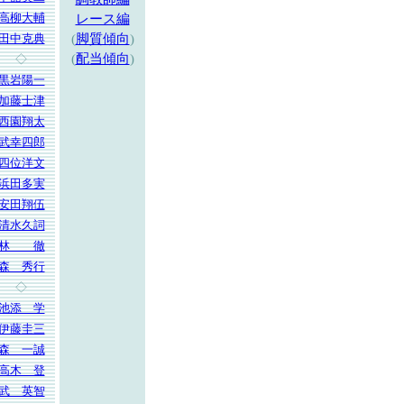
高柳大輔
レース編
田中克典
(
脚質傾向
)
(
配当傾向
)
◇
黒岩陽一
加藤士津
西園翔太
武幸四郎
四位洋文
浜田多実
安田翔伍
清水久詞
林 徹
森 秀行
◇
池添 学
伊藤圭三
森 一誠
高木 登
武 英智