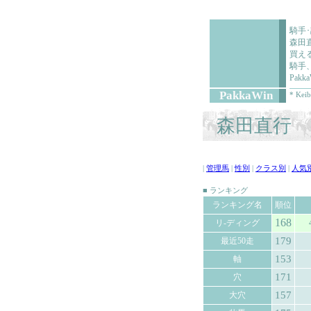
騎手
森田
買え
騎手
Pa
PakkaWin
* Keib
森田直行 (
|
管理馬
|
性別
|
クラス別
|
人気
■ ランキング
ランキング名
順位
168
リ-ディング
179
最近50走
153
軸
171
穴
157
大穴