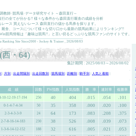
･調教師･競馬場･データ研究サイト ～森田直行～
直行の全てが分かる!! 様々な条件から森田直行厩舎の成績を分析
るレース 買えないレース 森田直行の儲かる馬券を探ります。
、厩舎、コースについて様々な切り口から最新の競馬結果によりランキング!!
kkaWin競馬情報は「趣味は競馬!!」と言い切るどっぷりな競馬ファンのサイトです。
a Ranking Site Since2000 - Jockey & Trainer , 2026/08/03
西・64)
集計期間 : 2025/08/03～2026/08/02
.
別
|
月別
|
出走間隔別
|
出走回数別
|
競馬場別
|
距離別
|
騎手別
|
人気と着順
|
.
成 績
回数
PW指数
人気指数
勝 率
連対率
複勝率
40
404
.015
.054
.101
4-10-12-19-17-194
256
35
358
.000
.020
.100
0-1-4-7-4-34
50
64
173
.083
.208
.375
2-3-4-3-3-9
24
38
526
.008
.039
.073
2-7-8-16-14-183
230
32
616
.005
.021
.053
1-3-6-14-12-152
188