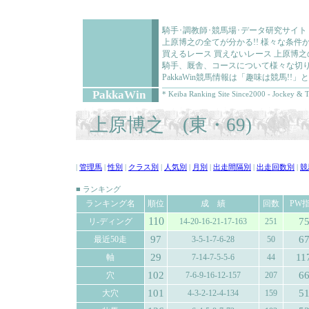
騎手･調教師･競馬場･データ研究サイト
上原博之の全てが分かる!! 様々な条
買えるレース 買えないレース 上原博
騎手、厩舎、コースについて様々な切り
PakkaWin競馬情報は「趣味は競馬!
PakkaWin
* Keiba Ranking Site Since2000 - Jockey & T
上原博之 (東・69)
|
管理馬
|
性別
|
クラス別
|
人気別
|
月別
|
出走間隔別
|
出走回数別
|
競
■ ランキング
ランキング名
順位
成 績
回数
PW
110
7
リ-ディング
14-20-16-21-17-163
251
97
6
最近50走
3-5-1-7-6-28
50
29
11
軸
7-14-7-5-5-6
44
102
6
穴
7-6-9-16-12-157
207
101
5
大穴
4-3-2-12-4-134
159