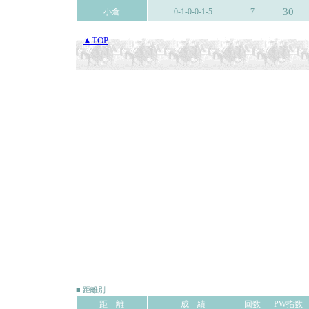
30
小倉
0-1-0-0-1-5
7
▲TOP
■ 距離別
距 離
成 績
回数
PW指数