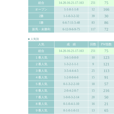
75
総合
14-20-16-21-17-163
251
166
オープン
1-1-0-1-1-8
12
30
2勝
1-1-0-3-2-32
39
86
1勝
6-6-7-11-5-48
83
72
新馬・未勝利
6-12-9-6-9-75
117
■ 人気別
人気
成 績
回数
PW指数
75
総合
14-20-16-21-17-163
251
123
１番人気
3-6-1-0-0-0
10
121
２番人気
1-3-2-1-1-1
9
113
３番人気
3-5-4-4-4-5
25
91
４番人気
1-2-0-0-6-6
15
57
５番人気
0-1-3-2-2-10
18
216
６番人気
2-0-4-2-0-7
15
50
７番人気
1-0-0-3-2-14
20
21
８番人気
0-1-0-4-1-10
16
65
９番人気
0-1-0-1-0-11
13