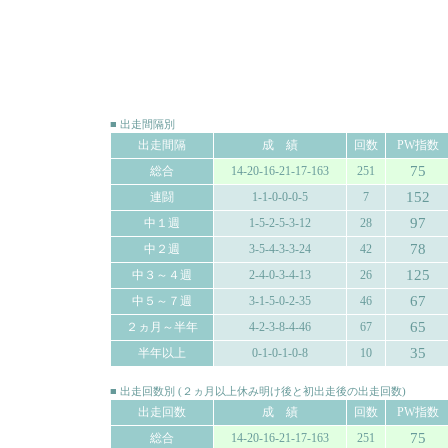
■ 出走間隔別
出走間隔
成 績
回数
PW指数
75
総合
14-20-16-21-17-163
251
152
連闘
1-1-0-0-0-5
7
97
中１週
1-5-2-5-3-12
28
78
中２週
3-5-4-3-3-24
42
125
中３～４週
2-4-0-3-4-13
26
67
中５～７週
3-1-5-0-2-35
46
65
２ヵ月～半年
4-2-3-8-4-46
67
35
半年以上
0-1-0-1-0-8
10
■ 出走回数別 (２ヵ月以上休み明け後と初出走後の出走回数)
出走回数
成 績
回数
PW指数
75
総合
14-20-16-21-17-163
251