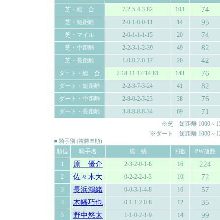
74
芝・総 合
7-2-5-4-3-82
103
95
芝・短距離
2-0-1-0-0-11
14
74
芝・マイル
2-0-1-1-1-15
20
82
芝・中距離
2-2-3-1-2-39
49
42
芝・長距離
1-0-0-2-0-17
20
76
ダート・総 合
7-18-11-17-14-81
148
82
ダート・短距離
2-2-3-7-3-24
41
76
ダート・中距離
2-8-0-2-3-23
38
71
ダート・長距離
3-8-8-8-8-34
69
※芝 短距離 1000～150
※ダート 短距離 1000～120
■ 騎手別 (複勝率順)
順位
騎手名
成 績
回数
PW指数
原 優介
224
1
2-3-2-0-1-8
16
佐々木大
72
2
0-2-2-2-1-3
10
長浜鴻緒
57
3
0-0-3-1-4-8
16
木幡巧也
35
4
0-1-1-2-0-8
12
野中悠太
99
5
1-1-0-2-1-9
14