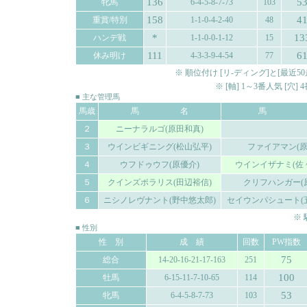
136
5
牝馬
6-4-5-8-7-73
103
158
4
重賞/特別
1-1-0-4-2-40
48
*
13
ハンデ戦
1-1-0-0-1-12
15
111
6
休み明け
4-3-3-9-4-54
77
※ 順位付け [リ-ディング]と[最
※ [軸] 1～3番人気 [穴
■ 主な管理馬
馬歳
馬 名
馬 
２
ニーナラルゴ(原田和真)
３
ウインビギニング(松山弘平)
ファイアマン(原
４
ウフドゥウフ(原優介)
ウインイザナミ(佐
５
クインズポラリス(田辺裕信)
クリフハンガー(
６
ニシノレヴナント(野中悠太郎)
セイウンパシュート(
※
■ 性別
性 別
成 績
回数
PW指数
75
総合
14-20-16-21-17-163
251
100
牡馬
6-15-11-7-10-65
114
53
牝馬
6-4-5-8-7-73
103