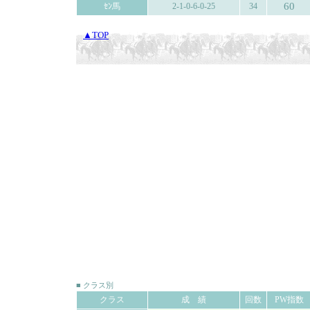
60
ｾﾝ馬
2-1-0-6-0-25
34
▲TOP
■ クラス別
クラス
成 績
回数
PW指数