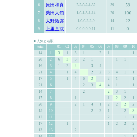
原田和真
59
6
2-2-0-2-1-32
39
柴田大知
100
7
1-0-1-3-1-14
20
大野拓弥
22
8
1-0-0-2-2-9
14
上里直汰
0
9
0-0-0-0-0-11
11
■ 人気と着順
total
01
02
03
04
05
06
07
08
09
10
14
1
3
1
3
1
2
1
1
20
2
6
3
5
2
1
1
1
16
3
1
2
4
3
4
21
4
1
4
2
2
3
4
1
1
17
5
1
4
6
2
2
1
1
21
6
2
3
4
4
1
1
14
7
2
2
3
1
17
8
1
1
2
2
1
20
9
2
1
4
1
2
2
2
2
15
10
2
2
1
2
3
12
11
2
1
1
17
12
1
1
2
2
2
13
13
2
3
14
14
1
1