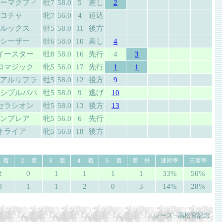
ーマクフィ
牡7
58.0
5
差し
2
コチャ
牝7
56.0
4
追込
ルックス
牡5
58.0
11
後方
シーザー
牡6
58.0
10
差し
4
イースター
牡8
58.0
16
先行
4
3
ロマジック
牝5
56.0
17
先行
1
1
アルリフラ
牡5
58.0
12
後方
9
シブルパパ
牡5
58.0
9
逃げ
10
セラシオン
牡5
58.0
13
後方
13
ンブレア
牝5
56.0
6
先行
オライア
牝5
56.0
18
後方
.
 着
２ 着
３ 着
４ 着
５ 着
着 外
連対率
三着率
2
0
1
1
1
1
33%
50%
0
1
1
2
0
3
14%
28%
レース - 高松宮記念