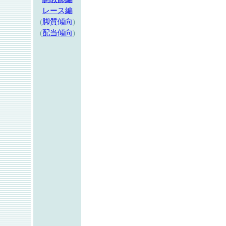
レース編
(
脚質傾向
)
(
配当傾向
)