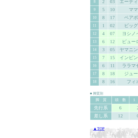
2
03
エーティ
8
5
10
ママ
9
8
17
ペアポ
10
1
02
ビッグ
11
4
07
ヨシノ
12
6
12
ピュー
13
3
05
ヤマニン
14
7
15
インビン
15
6
11
ララマ
16
8
18
ジュー
17
8
16
フィ
18
■ 脚質別
脚 質
頭 数
１
先行系
6
差し系
12
▲TOP