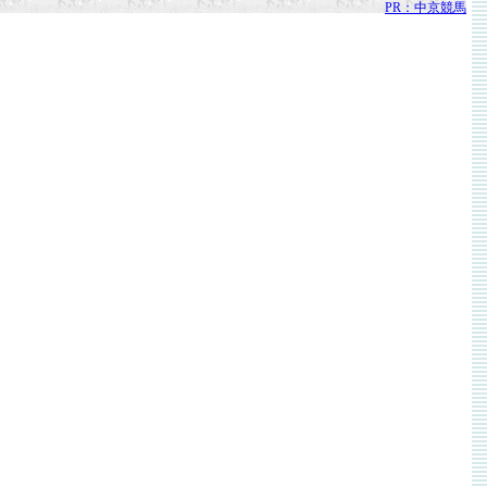
PR：中京競馬