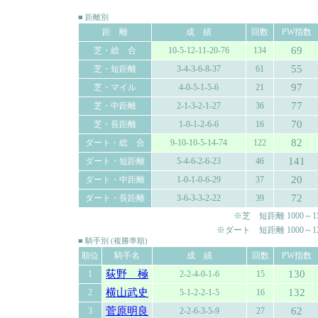
■ 距離別
距 離
成 績
回数
PW指数
69
芝・総 合
10-5-12-11-20-76
134
55
芝・短距離
3-4-3-6-8-37
61
97
芝・マイル
4-0-5-1-5-6
21
77
芝・中距離
2-1-3-2-1-27
36
70
芝・長距離
1-0-1-2-6-6
16
82
ダート・総 合
9-10-10-5-14-74
122
141
ダート・短距離
5-4-6-2-6-23
46
20
ダート・中距離
1-0-1-0-6-29
37
72
ダート・長距離
3-6-3-3-2-22
39
※芝 短距離 1000～150
※ダート 短距離 1000～120
■ 騎手別 (複勝率順)
順位
騎手名
成 績
回数
PW指数
荻野 極
130
1
2-2-4-0-1-6
15
横山武史
132
2
5-1-2-2-1-5
16
菅原明良
62
3
2-2-6-3-5-9
27