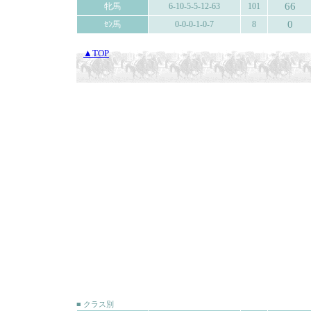
66
牝馬
6-10-5-5-12-63
101
0
ｾﾝ馬
0-0-0-1-0-7
8
▲TOP
■ クラス別