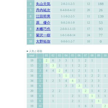
丸山元気
188
4
2-0-2-1-2-5
12
丹内祐次
26
5
0-4-0-0-4-12
20
江田照男
139
6
1-1-0-2-2-5
11
原 優介
53
7
0-0-2-0-1-9
12
木幡巧也
93
8
2-0-0-1-1-13
17
菊沢一樹
77
9
1-0-1-0-8-14
24
大野拓弥
0
10
0-0-0-1-2-7
10
■ 人気と着順
total
01
02
03
04
05
06
07
08
09
10
19
1
2
6
3
3
1
1
2
1
15
2
5
3
1
1
1
2
2
22
3
4
4
2
4
1
2
1
1
1
16
4
5
1
1
1
1
2
2
1
34
5
1
2
5
4
4
5
2
3
3
16
6
3
3
3
1
1
1
20
7
2
2
1
2
1
4
2
18
8
1
2
1
5
1
1
1
13
9
1
2
1
1
1
19
10
1
6
3
2