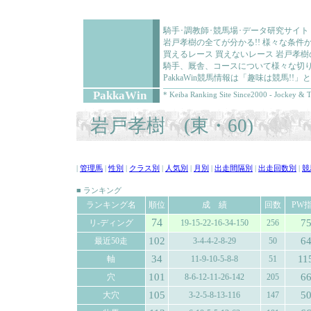
騎手･調教師･競馬場･データ研究サイト
岩戸孝樹の全てが分かる!! 様々な条
買えるレース 買えないレース 岩戸孝
騎手、厩舎、コースについて様々な切り
PakkaWin競馬情報は「趣味は競馬!
PakkaWin
* Keiba Ranking Site Since2000 - Jockey & T
岩戸孝樹 (東・60)
|
管理馬
|
性別
|
クラス別
|
人気別
|
月別
|
出走間隔別
|
出走回数別
|
競
■ ランキング
ランキング名
順位
成 績
回数
PW
74
7
リ-ディング
19-15-22-16-34-150
256
102
6
最近50走
3-4-4-2-8-29
50
34
11
軸
11-9-10-5-8-8
51
101
6
穴
8-6-12-11-26-142
205
105
5
大穴
3-2-5-8-13-116
147