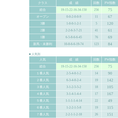
クラス
成 績
回数
PW指数
75
総合
19-15-22-16-34-150
256
67
オープン
0-0-2-0-0-9
11
120
3勝
1-0-0-1-2-1
5
61
2勝
2-2-6-3-7-21
41
69
1勝
6-5-8-6-6-45
76
84
新馬・未勝利
10-8-6-6-19-74
123
■ 人気別
人気
成 績
回数
PW指数
75
総合
19-15-22-16-34-150
256
90
１番人気
2-5-4-0-1-2
14
142
２番人気
6-3-4-0-2-4
19
105
３番人気
3-1-2-5-5-2
18
167
４番人気
3-1-4-1-4-4
17
49
５番人気
1-1-1-1-4-14
22
115
６番人気
1-2-2-1-5-8
19
151
７番人気
2-2-1-1-2-18
26