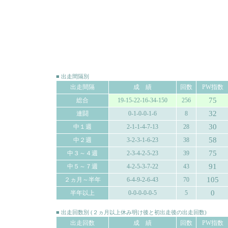
■ 出走間隔別
出走間隔
成 績
回数
PW指数
75
総合
19-15-22-16-34-150
256
32
連闘
0-1-0-0-1-6
8
30
中１週
2-1-1-4-7-13
28
58
中２週
3-2-3-1-6-23
38
75
中３～４週
2-3-4-2-5-23
39
91
中５～７週
4-2-5-3-7-22
43
105
２ヵ月～半年
6-4-9-2-6-43
70
0
半年以上
0-0-0-0-0-5
5
■ 出走回数別 (２ヵ月以上休み明け後と初出走後の出走回数)
出走回数
成 績
回数
PW指数