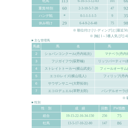
113
6
牝馬
6-10-5-5-12-63
101
60
9
重賞/特別
2-3-10-5-7-20
47
*
3
ハンデ戦
0-1-1-1-1-5
9
29
9
休み明け
6-4-9-2-6-48
75
※ 順位付け [リ-ディング]と[最
※ [軸] 1～3番人気 [穴
■ 主な管理馬
馬歳
馬 名
馬 
２
ショパンコンクール(丹内祐次)
マナベラ(丹内
３
フジガイフウ(荻野極)
リッツパーティー(
４
ストレイトトーカー(横山武史)
フィールオーサム(
５
エコロレイズ(横山琉人)
フィリップ(丹内
６
サウザンサニー(大野拓弥)
７
エコロデュエル(草野太郎)
バンデルオーラ(
※
■ 性別
性 別
成 績
回数
PW指数
75
総合
19-15-22-16-34-150
256
86
牡馬
13-5-17-10-22-80
147