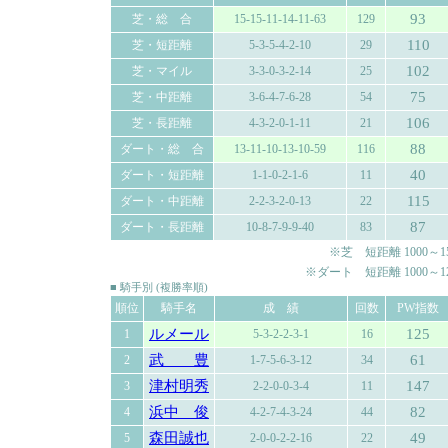
93
芝・総 合
15-15-11-14-11-63
129
110
芝・短距離
5-3-5-4-2-10
29
102
芝・マイル
3-3-0-3-2-14
25
75
芝・中距離
3-6-4-7-6-28
54
106
芝・長距離
4-3-2-0-1-11
21
88
ダート・総 合
13-11-10-13-10-59
116
40
ダート・短距離
1-1-0-2-1-6
11
115
ダート・中距離
2-2-3-2-0-13
22
87
ダート・長距離
10-8-7-9-9-40
83
※芝 短距離 1000～150
※ダート 短距離 1000～120
■ 騎手別 (複勝率順)
順位
騎手名
成 績
回数
PW指数
ルメール
125
1
5-3-2-2-3-1
16
武 豊
61
2
1-7-5-6-3-12
34
津村明秀
147
3
2-2-0-0-3-4
11
浜中 俊
82
4
4-2-7-4-3-24
44
森田誠也
49
5
2-0-0-2-2-16
22