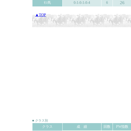
26
ｾﾝ馬
0-1-0-1-0-4
6
▲TOP
■ クラス別
クラス
成 績
回数
PW指数