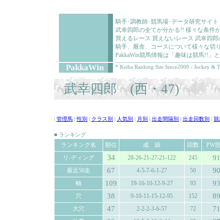
騎手･調教師･競馬場･データ研究サイト
武幸四郎の全てが分かる!! 様々な条
買えるレース 買えないレース 武幸四
騎手、厩舎、コースについて様々な切り
PakkaWin競馬情報は「趣味は競馬!
PakkaWin
* Keiba Ranking Site Since2000 - Jockey & T
武幸四郎 (西・47)
|
管理馬
|
性別
|
クラス別
|
人気別
|
月別
|
出走間隔別
|
出走回数別
|
競
■ ランキング
ランキング名
順位
成 績
回数
PW
34
9
リ-ディング
28-26-21-27-21-122
245
67
9
最近50走
4-5-7-6-1-27
50
109
9
軸
19-16-10-12-9-27
93
38
8
穴
9-10-11-15-12-95
152
47
7
大穴
2-2-2-3-6-57
72