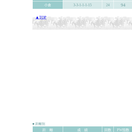
94
小倉
3-3-1-1-1-15
24
▲TOP
■ 距離別
距 離
成 績
回数
PW指数