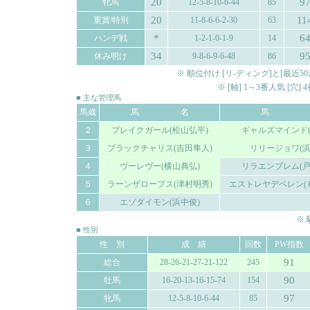
20
9
牝馬
12-5-8-10-6-44
85
20
11
重賞/特別
11-8-6-6-2-30
63
*
6
ハンデ戦
1-2-1-0-1-9
14
34
9
休み明け
9-8-6-9-6-48
86
※ 順位付け [リ-ディング]と[最
※ [軸] 1～3番人気 [穴
■ 主な管理馬
馬歳
馬 名
馬 
２
ブレイクガール(松山弘平)
ギャルズマインド(
３
ブラックチャリス(吉田隼人)
リリージョワ(浜
４
ヴーレヴー(横山典弘)
リラエンブレム(戸
５
ラーンザロープス(津村明秀)
エストレヤデベレン(
６
エゾダイモン(浜中俊)
※
■ 性別
性 別
成 績
回数
PW指数
91
総合
28-26-21-27-21-122
245
90
牡馬
16-20-13-16-15-74
154
97
牝馬
12-5-8-10-6-44
85