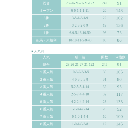
91
総合
28-26-21-27-21-122
245
143
オープン
6-0-1-1-1-11
20
102
3勝
3-5-1-3-1-9
22
136
2勝
3-2-3-2-0-9
19
73
1勝
6-9-5-16-10-50
96
86
新馬・未勝利
10-10-11-5-9-43
88
■ 人気別
人気
成 績
回数
PW指数
91
総合
28-26-21-27-21-122
245
105
１番人気
10-8-2-2-3-5
30
80
２番人気
4-6-3-5-5-8
31
93
３番人気
5-2-5-5-1-14
32
117
４番人気
2-5-7-4-4-10
32
133
５番人気
4-2-2-4-2-14
28
52
６番人気
1-1-0-4-0-14
20
100
７番人気
0-1-0-1-4-4
10
145
８番人気
1-0-1-0-2-8
12