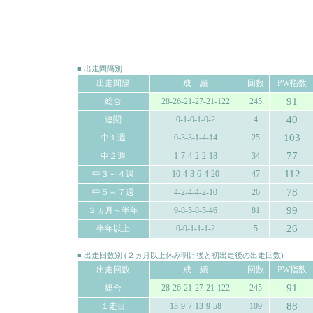
■ 出走間隔別
出走間隔
成 績
回数
PW指数
91
総合
28-26-21-27-21-122
245
40
連闘
0-1-0-1-0-2
4
103
中１週
0-3-3-1-4-14
25
77
中２週
1-7-4-2-2-18
34
112
中３～４週
10-4-3-6-4-20
47
78
中５～７週
4-2-4-4-2-10
26
99
２ヵ月～半年
9-8-5-8-5-46
81
26
半年以上
0-0-1-1-1-2
5
■ 出走回数別 (２ヵ月以上休み明け後と初出走後の出走回数)
出走回数
成 績
回数
PW指数
91
総合
28-26-21-27-21-122
245
88
１走目
13-9-7-13-9-58
109