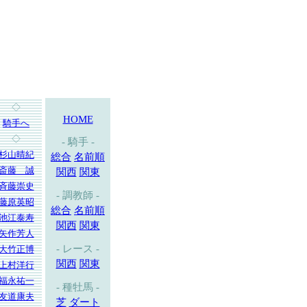
◇
HOME
騎手へ
◇
- 騎手 -
杉山晴紀
総合
名前順
斎藤 誠
関西
関東
斉藤崇史
- 調教師 -
藤原英昭
総合
名前順
池江泰寿
関西
関東
矢作芳人
- レース -
大竹正博
関西
関東
上村洋行
福永祐一
- 種牡馬 -
友道康夫
芝
ダート