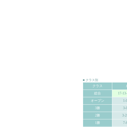
■ クラス別
クラス
総合
17-13
オープン
1-
3勝
3-
2勝
3-2
1勝
7-