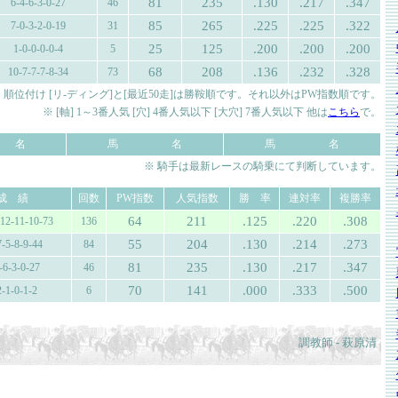
81
235
.130
.217
.347
6-4-6-3-0-27
46
85
265
.225
.225
.322
7-0-3-2-0-19
31
25
125
.200
.200
.200
1-0-0-0-0-4
5
68
208
.136
.232
.328
10-7-7-7-8-34
73
 順位付け [リ-ディング]と[最近50走]は勝鞍順です。それ以外はPW指数順です。
※ [軸] 1～3番人気 [穴] 4番人気以下 [大穴] 7番人気以下 他は
こちら
で。
 名
馬 名
馬 名
※ 騎手は最新レースの騎乗にて判断しています。
成 績
回数
PW指数
人気指数
勝 率
連対率
複勝率
64
211
.125
.220
.308
-12-11-10-73
136
55
204
.130
.214
.273
7-5-8-9-44
84
81
235
.130
.217
.347
-6-3-0-27
46
70
141
.000
.333
.500
2-1-0-1-2
6
調教師 - 萩原清