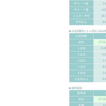
中３～４週
1-
中５～７週
4-2
２ヵ月～半年
10-
半年以上
0-
■ 出走回数別 (２ヵ月以上休
出走回数
総合
17-13
１走目
11-9
２走目
4-2
３走目
1-
４走目
0-
５走目
1-
６走目以上
0-
■ 競馬場別
競馬場
総合
17-13
札幌
3-