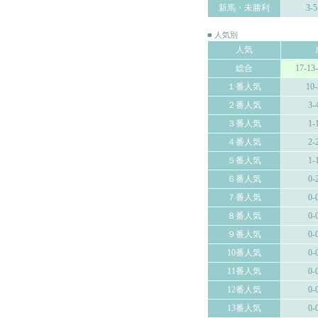
新馬・未勝利
3-5
■ 人気別
人気
総合
17-13
１番人気
10-
２番人気
3-
３番人気
1-
４番人気
2-
５番人気
1-
６番人気
0-
７番人気
0-
８番人気
0-
９番人気
0-
10番人気
0-
11番人気
0-
12番人気
0-
13番人気
0-