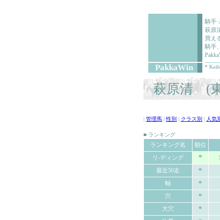
騎手
萩原
買え
騎手
Pa
PakkaWin
* Keib
萩原清 (東
|
管理馬
|
性別
|
クラス別
|
人気
■ ランキング
ランキング名
順位
*
リ-ディング
*
最近50走
*
軸
*
穴
*
大穴