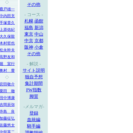
◇
その他
鹿戸雄一
- コース -
中内田充
札幌
函館
手塚貴久
福島
新潟
上原佑紀
東京
中山
大久保龍
中京
京都
木村哲也
阪神
小倉
松永幹夫
その他
高野友和
堀 宣行
- 解説 -
サイト説明
奥村 豊
独自予想
◇
集計期間
宮田敬介
PW指数
栗田 徹
脚質
田中博康
吉岡辰弥
-メルマガ-
寺島 良
登録
加藤征弘
血統編
佐藤悠太
騎手編
中舘英二
調教師編