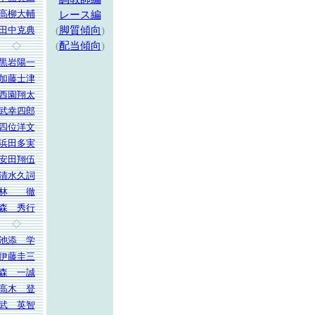
高柳大輔
レース編
田中克典
(
脚質傾向
)
(
配当傾向
)
◇
黒岩陽一
加藤士津
西園翔太
武幸四郎
四位洋文
浜田多実
安田翔伍
清水久詞
林 徹
森 秀行
◇
池添 学
伊藤圭三
森 一誠
高木 登
武 英智