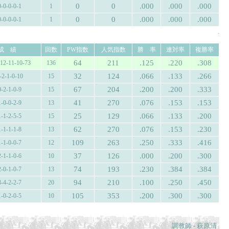
0
0
.000
.000
.000
0-0-0-0-1
1
0
0
.000
.000
.000
0-0-0-0-1
1
.
成 績
回数
PW指数
人気指数
勝 率
連対率
複勝率
64
211
.125
.220
.308
-12-11-10-73
136
32
124
.066
.133
.266
-2-1-0-10
15
67
204
.200
.200
.333
0-2-1-0-9
15
41
270
.076
.153
.153
1-0-0-2-9
13
25
129
.066
.133
.200
1-1-2-5-5
15
62
270
.076
.153
.230
1-1-1-1-8
13
109
263
.250
.333
.416
1-1-0-0-7
12
37
126
.000
.200
.300
2-1-1-0-6
10
74
193
.230
.384
.384
2-0-1-0-7
13
94
210
.100
.250
.450
3-4-2-2-7
20
105
353
.200
.300
.300
1-0-2-0-5
10
調教師 - 萩原清