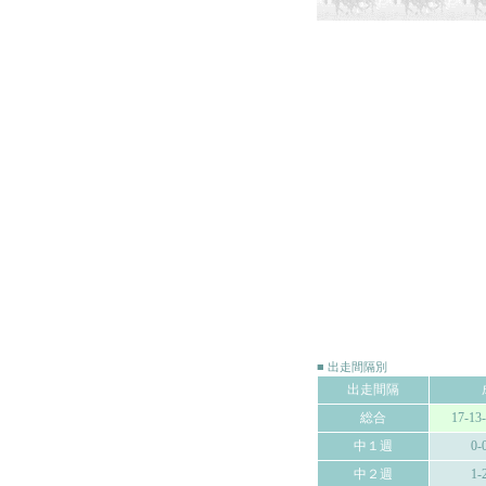
■ 出走間隔別
出走間隔
総合
17-13
中１週
0-
中２週
1-