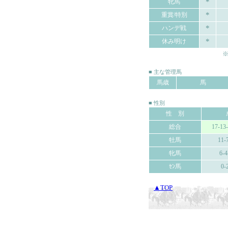
*
牝馬
*
重賞/特別
*
ハンデ戦
*
休み明け
※
■ 主な管理馬
馬歳
馬
■ 性別
性 別
総合
17-13
牡馬
11-
牝馬
6-4
ｾﾝ馬
0-
▲TOP