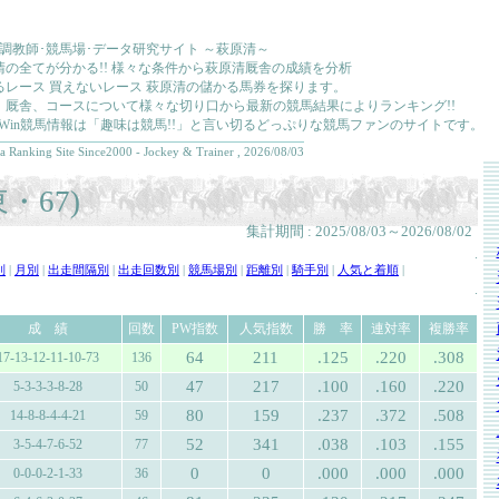
･調教師･競馬場･データ研究サイト ～萩原清～
清の全てが分かる!! 様々な条件から萩原清厩舎の成績を分析
るレース 買えないレース 萩原清の儲かる馬券を探ります。
、厩舎、コースについて様々な切り口から最新の競馬結果によりランキング!!
kkaWin競馬情報は「趣味は競馬!!」と言い切るどっぷりな競馬ファンのサイトです。
a Ranking Site Since2000 - Jockey & Trainer , 2026/08/03
・67)
集計期間 : 2025/08/03～2026/08/02
.
別
|
月別
|
出走間隔別
|
出走回数別
|
競馬場別
|
距離別
|
騎手別
|
人気と着順
|
.
成 績
回数
PW指数
人気指数
勝 率
連対率
複勝率
64
211
.125
.220
.308
17-13-12-11-10-73
136
47
217
.100
.160
.220
5-3-3-3-8-28
50
80
159
.237
.372
.508
14-8-8-4-4-21
59
52
341
.038
.103
.155
3-5-4-7-6-52
77
0
0
.000
.000
.000
0-0-0-2-1-33
36