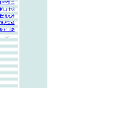
野中賢二
杉山佳明
牧浦充徳
伊坂重信
長谷川浩
◇