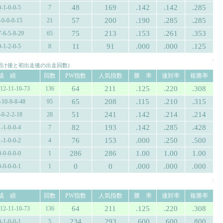
48
169
.142
.142
.285
0-1-0-0-5
7
57
200
.190
.285
.285
-0-0-0-15
21
75
213
.153
.261
.353
7-6-5-8-29
65
11
91
.000
.000
.125
0-1-2-0-5
8
.
み明け後と初出走後の出走回数)
成 績
回数
PW指数
人気指数
勝 率
連対率
複勝率
64
211
.125
.220
.308
-12-11-10-73
136
65
208
.115
.210
.315
-10-9-8-48
95
51
241
.142
.214
.214
-0-2-2-18
28
82
193
.142
.285
.428
1-1-0-0-4
7
76
153
.000
.250
.500
1-1-0-0-2
4
286
286
1.00
1.00
1.00
0-0-0-0-0
1
0
0
.000
.000
.000
0-0-0-0-1
1
.
成 績
回数
PW指数
人気指数
勝 率
連対率
複勝率
64
211
.125
.220
.308
-12-11-10-73
136
234
293
.600
.600
.800
0-1-0-0-1
5