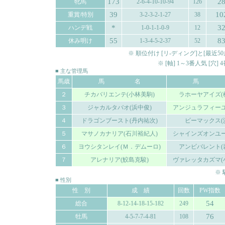
173
2
牝馬
2-6-4-10-10-94
126
39
10
重賞/特別
3-2-3-2-1-27
38
*
3
ハンデ戦
1-0-1-1-0-9
12
55
8
休み明け
1-3-4-5-2-37
52
※ 順位付け [リ-ディング]と[最
※ [軸] 1～3番人気 [穴
■ 主な管理馬
馬歳
馬 名
馬 
２
チカバリエンテ(小林美駒)
ラホーヤアイズ(
３
ジャカルタバオ(浜中俊)
アンジュラフィーユ
４
ドラゴンブースト(丹内祐次)
ビーマックス(
５
マサノカナリア(石川裕紀人)
シャインズオンユー
６
ヨウシタンレイ(Ｍ．デムーロ)
アンビバレント(
７
アレナリア(鮫島克駿)
ヴァレッタカズマ(
※
■ 性別
性 別
成 績
回数
PW指数
54
総合
8-12-14-18-15-182
249
76
牡馬
4-5-7-7-4-81
108