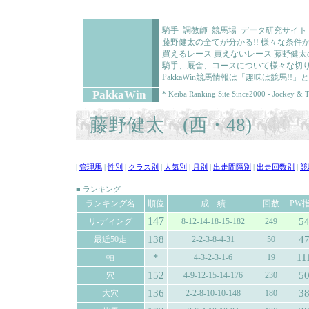
騎手･調教師･競馬場･データ研究サイト
藤野健太の全てが分かる!! 様々な条
買えるレース 買えないレース 藤野健
騎手、厩舎、コースについて様々な切り
PakkaWin競馬情報は「趣味は競馬!
PakkaWin
* Keiba Ranking Site Since2000 - Jockey & T
藤野健太 (西・48)
|
管理馬
|
性別
|
クラス別
|
人気別
|
月別
|
出走間隔別
|
出走回数別
|
競
■ ランキング
ランキング名
順位
成 績
回数
PW
147
5
リ-ディング
8-12-14-18-15-182
249
138
4
最近50走
2-2-3-8-4-31
50
*
11
軸
4-3-2-3-1-6
19
152
5
穴
4-9-12-15-14-176
230
136
3
大穴
2-2-8-10-10-148
180