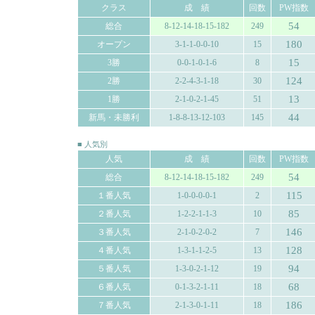
クラス
成 績
回数
PW指数
54
総合
8-12-14-18-15-182
249
180
オープン
3-1-1-0-0-10
15
15
3勝
0-0-1-0-1-6
8
124
2勝
2-2-4-3-1-18
30
13
1勝
2-1-0-2-1-45
51
44
新馬・未勝利
1-8-8-13-12-103
145
■ 人気別
人気
成 績
回数
PW指数
54
総合
8-12-14-18-15-182
249
115
１番人気
1-0-0-0-0-1
2
85
２番人気
1-2-2-1-1-3
10
146
３番人気
2-1-0-2-0-2
7
128
４番人気
1-3-1-1-2-5
13
94
５番人気
1-3-0-2-1-12
19
68
６番人気
0-1-3-2-1-11
18
186
７番人気
2-1-3-0-1-11
18