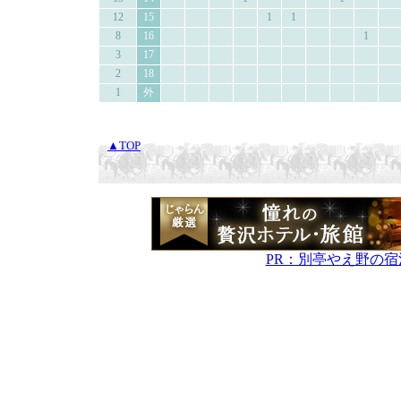
12
15
1
1
8
16
1
3
17
2
18
1
外
▲TOP
PR：別亭やえ野の宿