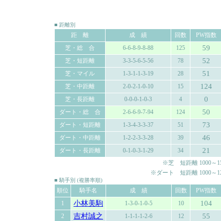
■ 距離別
距 離
成 績
回数
PW指数
59
芝・総 合
6-6-8-9-8-88
125
52
芝・短距離
3-3-5-6-5-56
78
51
芝・マイル
1-3-1-1-3-19
28
124
芝・中距離
2-0-2-1-0-10
15
0
芝・長距離
0-0-0-1-0-3
4
50
ダート・総 合
2-6-6-9-7-94
124
73
ダート・短距離
1-3-4-3-3-37
51
46
ダート・中距離
1-2-2-3-3-28
39
21
ダート・長距離
0-1-0-3-1-29
34
※芝 短距離 1000～150
※ダート 短距離 1000～120
■ 騎手別 (複勝率順)
順位
騎手名
成 績
回数
PW指数
小林美駒
104
1
1-3-0-1-0-5
10
吉村誠之
55
2
1-1-1-1-2-6
12