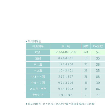
■ 出走間隔別
出走間隔
成 績
回数
PW指数
54
総合
8-12-14-18-15-182
249
35
連闘
0-2-0-0-0-11
13
38
中１週
1-2-1-4-2-20
30
35
中２週
1-0-4-3-4-21
33
88
中３～４週
5-2-3-1-3-37
51
30
中５～７週
0-2-1-2-2-36
43
84
２ヵ月～半年
0-3-4-4-2-32
45
77
半年以上
1-0-0-1-0-5
7
■ 出走回数別 (２ヵ月以上休み明け後と初出走後の出走回数)