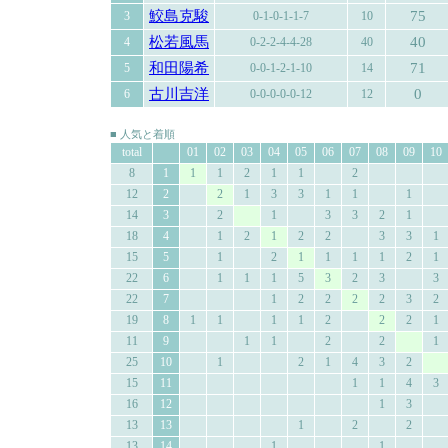
鮫島克駿
75
3
0-1-0-1-1-7
10
松若風馬
40
4
0-2-2-4-4-28
40
和田陽希
71
5
0-0-1-2-1-10
14
古川吉洋
0
6
0-0-0-0-0-12
12
■ 人気と着順
total
01
02
03
04
05
06
07
08
09
10
8
1
1
1
2
1
1
2
12
2
2
1
3
3
1
1
1
14
3
2
1
3
3
2
1
18
4
1
2
1
2
2
3
3
1
15
5
1
2
1
1
1
1
2
1
22
6
1
1
1
5
3
2
3
3
22
7
1
2
2
2
2
3
2
19
8
1
1
1
1
2
2
2
1
11
9
1
1
2
2
1
25
10
1
2
1
4
3
2
15
11
1
1
4
3
16
12
1
3
13
13
1
2
2
13
14
1
1