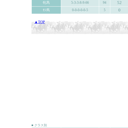
52
牝馬
5-3-3-8-9-66
94
0
ｾﾝ馬
0-0-0-0-0-5
5
▲TOP
■ クラス別