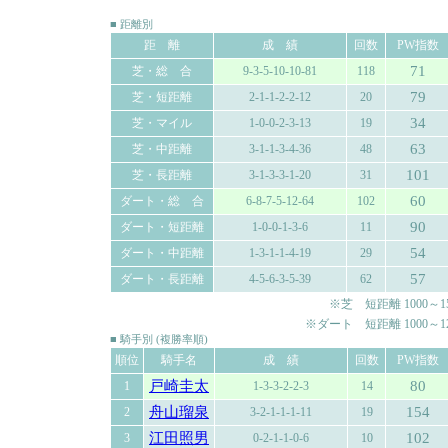
■ 距離別
距 離
成 績
回数
PW指数
71
芝・総 合
9-3-5-10-10-81
118
79
芝・短距離
2-1-1-2-2-12
20
34
芝・マイル
1-0-0-2-3-13
19
63
芝・中距離
3-1-1-3-4-36
48
101
芝・長距離
3-1-3-3-1-20
31
60
ダート・総 合
6-8-7-5-12-64
102
90
ダート・短距離
1-0-0-1-3-6
11
54
ダート・中距離
1-3-1-1-4-19
29
57
ダート・長距離
4-5-6-3-5-39
62
※芝 短距離 1000～150
※ダート 短距離 1000～120
■ 騎手別 (複勝率順)
順位
騎手名
成 績
回数
PW指数
戸崎圭太
80
1
1-3-3-2-2-3
14
舟山瑠泉
154
2
3-2-1-1-1-11
19
江田照男
102
3
0-2-1-1-0-6
10