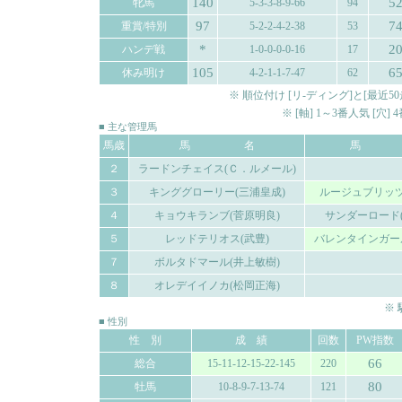
140
5
牝馬
5-3-3-8-9-66
94
97
7
重賞/特別
5-2-2-4-2-38
53
*
2
ハンデ戦
1-0-0-0-0-16
17
105
6
休み明け
4-2-1-1-7-47
62
※ 順位付け [リ-ディング]と[最
※ [軸] 1～3番人気 [穴
■ 主な管理馬
馬歳
馬 名
馬 
２
ラードンチェイス(Ｃ．ルメール)
３
キンググローリー(三浦皇成)
ルージュブリッツ
４
キョウキランブ(菅原明良)
サンダーロード(
５
レッドテリオス(武豊)
バレンタインガール
７
ボルタドマール(井上敏樹)
８
オレデイイノカ(松岡正海)
※
■ 性別
性 別
成 績
回数
PW指数
66
総合
15-11-12-15-22-145
220
80
牡馬
10-8-9-7-13-74
121