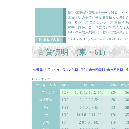
騎手･調教師･競馬場･データ研究サイト
古賀慎明の全てが分かる!! 様々な条
買えるレース 買えないレース 古賀慎
騎手、厩舎、コースについて様々な切り
PakkaWin競馬情報は「趣味は競馬!
PakkaWin
* Keiba Ranking Site Since2000 - Jockey & T
古賀慎明 (東・61)
|
管理馬
|
性別
|
クラス別
|
人気別
|
月別
|
出走間隔別
|
出走回数別
|
競
■ ランキング
ランキング名
順位
成 績
回数
PW
107
6
リ-ディング
15-11-12-15-22-145
220
106
6
最近50走
3-4-2-0-9-32
50
151
6
軸
5-7-6-3-7-15
43
106
6
穴
10-4-6-12-15-129
176
175
2
大穴
2-0-1-6-8-102
119