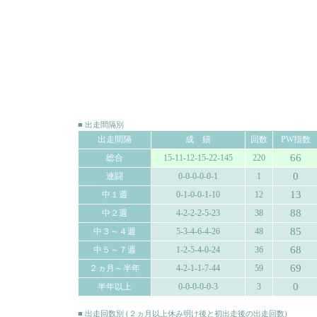
■ 出走間隔別
出走間隔
成 績
回数
PW指数
66
総合
15-11-12-15-22-145
220
0
連闘
0-0-0-0-0-1
1
13
中１週
0-1-0-0-1-10
12
88
中２週
4-2-2-2-5-23
38
85
中３～４週
5-3-4-6-4-26
48
68
中５～７週
1-2-5-4-0-24
36
69
２ヵ月～半年
4-2-1-1-7-44
59
0
半年以上
0-0-0-0-0-3
3
■ 出走回数別 (２ヵ月以上休み明け後と初出走後の出走回数)