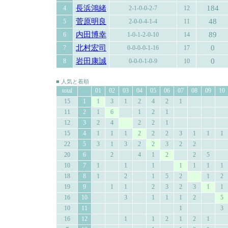
長浜鴻緒
184
4
2-1-0-0-2-7
12
菅原明良
48
5
2-0-0-4-1-4
11
内田博幸
89
6
1-0-1-2-0-10
14
北村宏司
0
7
0-0-0-0-1-16
17
岩田康誠
0
8
0-0-0-1-0-9
10
■ 人気と着順
total
01
02
03
04
05
06
07
08
09
10
15
1
1
3
1
2
4
2
1
11
2
1
6
1
2
1
12
3
2
4
2
2
1
15
4
1
1
1
2
2
2
3
1
1
1
22
5
3
1
3
2
2
3
2
2
20
6
2
4
1
2
2
5
10
7
1
1
1
1
1
1
1
18
8
1
2
1
5
2
1
2
19
9
1
1
2
3
2
3
1
1
16
10
3
1
1
1
2
5
10
11
1
3
16
12
1
1
2
1
2
1