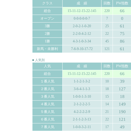
クラス
成 績
回数
PW指数
66
総合
15-11-12-15-22-145
220
0
オープン
0-0-0-0-0-7
7
61
3勝
2-0-2-1-0-20
25
75
2勝
2-2-0-4-2-12
22
86
1勝
4-3-1-0-3-34
45
61
新馬・未勝利
7-6-9-10-17-72
121
■ 人気別
人気
成 績
回数
PW指数
66
総合
15-11-12-15-22-145
220
39
１番人気
1-1-2-1-3-2
10
127
２番人気
3-6-4-1-1-3
18
18
３番人気
1-0-0-1-3-10
15
149
４番人気
2-1-2-2-2-5
14
190
５番人気
4-2-2-2-2-9
21
121
６番人気
2-1-1-2-3-13
22
49
７番人気
1-0-0-3-2-11
17