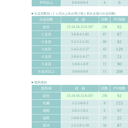
0
半年以上
0-0-0-0-0-4
4
■ 出走回数別 (２ヵ月以上休み明け後と初出走後の出走回数)
出走回数
成 績
回数
PW指数
92
総合
15-14-16-15-9-167
236
87
１走目
3-8-6-4-1-65
87
82
２走目
5-2-5-5-2-41
60
129
３走目
1-4-5-3-2-27
42
21
４走目
2-0-0-2-4-17
25
90
５走目
1-0-0-1-0-9
11
208
６走目以上
3-0-0-0-0-8
11
■ 競馬場別
競馬場
成 績
回数
PW指数
92
総合
15-14-16-15-9-167
236
153
札幌
1-2-2-0-0-3
8
97
函館
2-0-1-1-0-2
6
25
福島
1-0-0-1-0-21
23
87
新潟
2-2-2-8-1-19
34