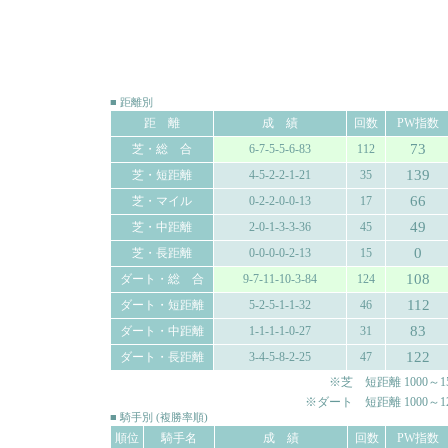
■ 距離別
距 離
成 績
回数
PW指数
73
芝・総 合
6-7-5-5-6-83
112
139
芝・短距離
4-5-2-2-1-21
35
66
芝・マイル
0-2-2-0-0-13
17
49
芝・中距離
2-0-1-3-3-36
45
0
芝・長距離
0-0-0-0-2-13
15
108
ダート・総 合
9-7-11-10-3-84
124
112
ダート・短距離
5-2-5-1-1-32
46
83
ダート・中距離
1-1-1-1-0-27
31
122
ダート・長距離
3-4-5-8-2-25
47
※芝 短距離 1000～150
※ダート 短距離 1000～120
■ 騎手別 (複勝率順)
順位
騎手名
成 績
回数
PW指数