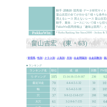
騎手･調教師･競馬場･データ研究サイト
畠山吉宏の全てが分かる!! 様々な条
買えるレース 買えないレース 畠山吉
騎手、厩舎、コースについて様々な切り
PakkaWin競馬情報は「趣味は競馬!
PakkaWin
* Keiba Ranking Site Since2000 - Jockey & T
畠山吉宏 (東・63)
|
管理馬
|
性別
|
クラス別
|
人気別
|
月別
|
出走間隔別
|
出走回数別
|
競
■ ランキング
ランキング名
順位
成 績
回数
PW
105
9
リ-ディング
15-14-16-15-9-167
236
70
10
最近50走
4-4-4-5-1-32
50
72
10
軸
6-5-4-2-1-10
28
37
9
穴
9-9-12-13-8-157
208
61
6
大穴
3-2-9-6-7-135
162