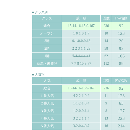
■ クラス別
クラス
成 績
回数
PW指数
92
総合
15-14-16-15-9-167
236
123
オープン
1-0-1-0-1-7
10
26
3勝
0-1-0-0-0-13
14
92
2勝
2-2-3-1-1-29
38
106
1勝
5-4-4-4-4-41
62
89
新馬・未勝利
7-7-8-10-3-77
112
■ 人気別
人気
成 績
回数
PW指数
92
総合
15-14-16-15-9-167
236
123
１番人気
4-2-2-1-0-2
11
63
２番人気
1-1-2-1-0-4
9
127
３番人気
1-2-0-0-1-4
8
223
４番人気
3-2-2-1-1-4
13
214
５番人気
3-2-0-4-0-7
16