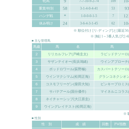
9
10
牝馬
7-7-10-9-2-74
109
58
9
重賞/特別
3-1-4-0-4-41
53
*
12
ハンデ戦
1-0-0-0-1-5
7
24
10
休み明け
3-6-4-3-1-45
62
※ 順位付け [リ-ディング]と[最
※ [軸] 1～3番人気 [穴
■ 主な管理馬
馬歳
馬 名
馬 
２
リリカルフレア(戸崎圭太)
ラピッドテソーロ(
３
サザンテイオー(長浜鴻緒)
ウインアプローチ(
４
ポッドロワール(荻野極)
カスバートテソーロ(
５
ウインマクシマム(松岡正海)
グランコネクシオン
６
コスモフリーゲン(柴田大知)
ピンキープロミス(
７
サパテアール(国分優作)
マイネルニコラス(
８
ネイチャーシップ(大江原圭)
９
ウイングレイテスト(松岡正海)
※
■ 性別
性 別
成 績
回数
PW指数