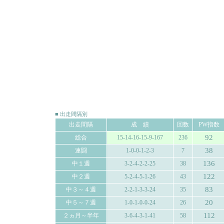
■ 出走間隔別
出走間隔
成 績
回数
PW指数
92
総合
15-14-16-15-9-167
236
38
連闘
1-0-0-1-2-3
7
136
中１週
3-2-4-2-2-25
38
122
中２週
5-2-4-5-1-26
43
83
中３～４週
2-2-1-3-3-24
35
20
中５～７週
1-0-1-0-0-24
26
112
２ヵ月～半年
3-6-4-3-1-41
58