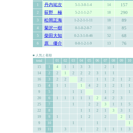
丹内祐次
157
1
5-1-3-0-1-4
14
荻野 極
290
2
5-2-1-1-2-7
18
松岡正海
89
3
1-2-2-1-1-11
18
菊沢一樹
85
4
0-1-0-2-0-7
10
柴田大知
68
5
0-2-3-1-0-46
52
原 優介
76
6
0-0-1-2-1-9
13
■ 人気と着順
total
01
02
03
04
05
06
07
08
09
10
15
1
4
1
1
3
3
2
1
14
2
2
1
2
2
2
3
1
1
16
3
2
2
2
1
1
2
1
2
15
4
1
1
1
4
2
1
2
1
1
9
5
1
1
1
2
1
20
6
1
1
1
1
1
2
4
2
3
25
7
1
2
2
3
1
1
5
22
8
1
1
2
1
3
3
1
19
9
1
1
2
2
2
1
9
10
1
1
1
19
11
3
1
2
1
1
1
3