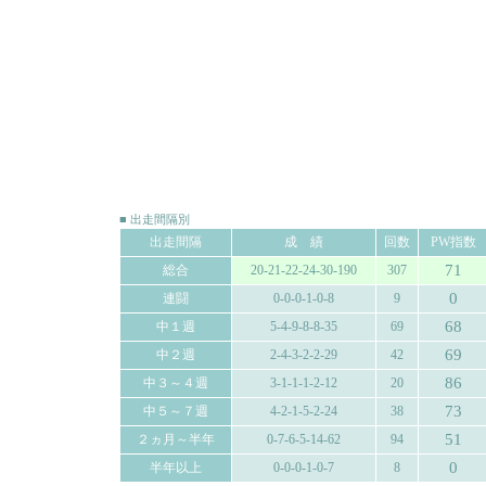
■ 出走間隔別
出走間隔
成 績
回数
PW指数
71
総合
20-21-22-24-30-190
307
0
連闘
0-0-0-1-0-8
9
68
中１週
5-4-9-8-8-35
69
69
中２週
2-4-3-2-2-29
42
86
中３～４週
3-1-1-1-2-12
20
73
中５～７週
4-2-1-5-2-24
38
51
２ヵ月～半年
0-7-6-5-14-62
94
0
半年以上
0-0-0-1-0-7
8