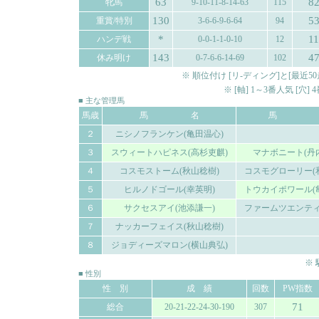
63
8
牝馬
9-10-11-8-14-63
115
130
5
重賞/特別
3-6-6-9-6-64
94
*
11
ハンデ戦
0-0-1-1-0-10
12
143
4
休み明け
0-7-6-6-14-69
102
※ 順位付け [リ-ディング]と[最
※ [軸] 1～3番人気 [穴
■ 主な管理馬
馬歳
馬 名
馬 
２
ニシノフランケン(亀田温心)
３
スウィートハピネス(高杉吏麒)
マナボニート(丹
４
コスモストーム(秋山稔樹)
コスモグローリー(
５
ヒルノドゴール(幸英明)
トウカイポワール(
６
サクセスアイ(池添謙一)
ファームツエンティ
７
ナッカーフェイス(秋山稔樹)
８
ジョディーズマロン(横山典弘)
※
■ 性別
性 別
成 績
回数
PW指数
71
総合
20-21-22-24-30-190
307