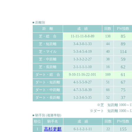
■ 距離別
距 離
成 績
回数
PW指数
85
芝・総 合
11-11-11-8-8-89
138
89
芝・短距離
3-4-3-0-1-33
44
114
芝・マイル
5-3-4-5-4-19
40
59
芝・中距離
1-3-3-2-2-27
38
62
芝・長距離
2-1-1-1-1-10
16
61
ダート・総 合
9-10-11-16-22-101
169
67
ダート・短距離
4-1-5-5-9-27
51
75
ダート・中距離
4-7-3-5-8-39
66
37
ダート・長距離
1-2-3-6-5-35
52
※芝 短距離 1000～150
※ダート 短距離 1000～120
■ 騎手別 (複勝率順)
順位
騎手名
成 績
回数
PW指数
高杉吏麒
155
1
6-1-1-2-1-11
22