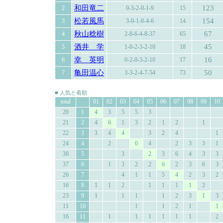
和田竜二
123
2
0-3-2-0-1-9
15
松若風馬
154
3
3-0-1-0-4-6
14
秋山稔樹
67
4
2-8-6-4-8-37
65
酒井 学
45
5
1-0-2-3-2-10
18
幸 英明
16
6
0-2-0-3-2-10
17
亀田温心
50
7
3-3-2-4-7-54
73
■ 人気と着順
total
01
02
03
04
05
06
07
08
09
10
20
1
4
3
5
5
3
21
2
4
6
1
3
2
1
2
1
22
3
3
4
4
3
2
4
1
24
4
2
6
4
2
3
3
1
30
5
3
2
3
6
4
3
3
37
6
1
3
2
2
6
2
3
6
3
26
7
4
1
1
5
4
2
3
2
16
8
1
1
2
1
1
1
1
2
23
9
1
1
1
1
2
3
1
3
11
10
1
1
2
1
1
16
11
1
1
1
1
1
1
2