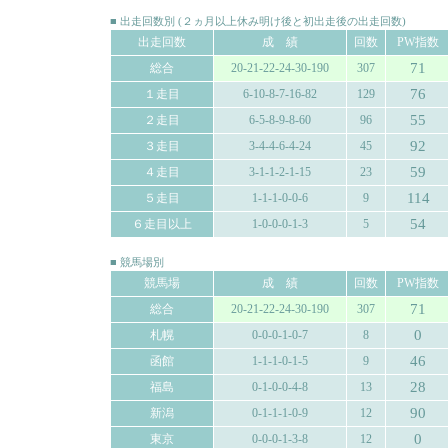
■ 出走回数別 (２ヵ月以上休み明け後と初出走後の出走回数)
出走回数
成 績
回数
PW指数
71
総合
20-21-22-24-30-190
307
76
１走目
6-10-8-7-16-82
129
55
２走目
6-5-8-9-8-60
96
92
３走目
3-4-4-6-4-24
45
59
４走目
3-1-1-2-1-15
23
114
５走目
1-1-1-0-0-6
9
54
６走目以上
1-0-0-0-1-3
5
■ 競馬場別
競馬場
成 績
回数
PW指数
71
総合
20-21-22-24-30-190
307
0
札幌
0-0-0-1-0-7
8
46
函館
1-1-1-0-1-5
9
28
福島
0-1-0-0-4-8
13
90
新潟
0-1-1-1-0-9
12
0
東京
0-0-0-1-3-8
12