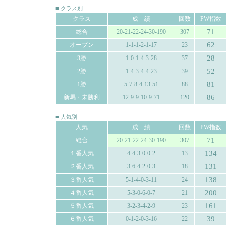
■ クラス別
クラス
成 績
回数
PW指数
71
総合
20-21-22-24-30-190
307
62
オープン
1-1-1-2-1-17
23
28
3勝
1-0-1-4-3-28
37
52
2勝
1-4-3-4-4-23
39
81
1勝
5-7-8-4-13-51
88
86
新馬・未勝利
12-9-9-10-9-71
120
■ 人気別
人気
成 績
回数
PW指数
71
総合
20-21-22-24-30-190
307
134
１番人気
4-4-3-0-0-2
13
131
２番人気
3-6-4-2-0-3
18
138
３番人気
5-1-4-0-3-11
24
200
４番人気
5-3-0-6-0-7
21
161
５番人気
3-2-3-4-2-9
23
39
６番人気
0-1-2-0-3-16
22