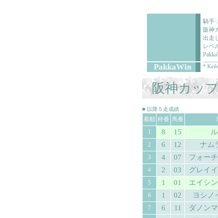
騎手
阪神
出走
レベ
Pa
PakkaWin
* Keib
阪神カッ
■ 以降５走成績
着順
枠番
馬番
8
15
ル
1
6
12
ナム
2
4
07
フォーチ
3
2
03
グレイイ
4
1
01
エイシン
5
1
02
ヨシノ
6
6
11
ダノンマ
7