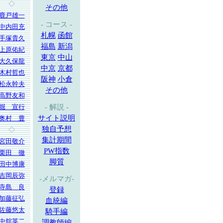
◇
その他
鹿戸雄一
- コース -
中内田充
札幌
函館
手塚貴久
福島
新潟
上原佑紀
東京
中山
大久保龍
中京
京都
木村哲也
阪神
小倉
松永幹夫
その他
高野友和
堀 宣行
- 解説 -
サイト説明
奥村 豊
独自予想
◇
集計期間
宮田敬介
PW指数
栗田 徹
脚質
田中博康
吉岡辰弥
-メルマガ-
寺島 良
登録
加藤征弘
血統編
佐藤悠太
騎手編
中舘英二
調教師編