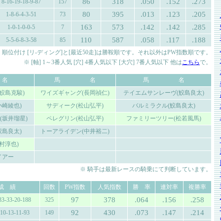
86
318
.050
.152
.273
8-16-19-18-9-87
157
80
395
.013
.123
.205
1-8-6-4-3-51
73
163
573
.142
.142
.285
1-0-1-0-0-5
7
110
587
.058
.117
.188
5-5-6-8-3-58
85
 順位付け [リ-ディング]と[最近50走]は勝鞍順です。それ以外はPW指数順です。
※ [軸] 1～3番人気 [穴] 4番人気以下 [大穴] 7番人気以下 他は
こちら
で。
名
馬 名
馬 名
鮫島克駿)
ワイズギャング(長岡禎仁)
テイエムサンレーヴ(鮫島良太)
小崎綾也)
サディーク(松山弘平)
バルミラクル(鮫島良太)
(坂井瑠星)
ペレグリン(松山弘平)
ファミリーツリー(松若風馬)
鮫島良太)
トーアライデン(中井裕二)
村淳也)
イアー
※ 騎手は最新レースの騎乗にて判断しています。
成 績
回数
PW指数
人気指数
勝 率
連対率
複勝率
97
378
.064
.156
.258
33-33-20-188
325
92
430
.073
.147
.214
-10-13-11-93
149