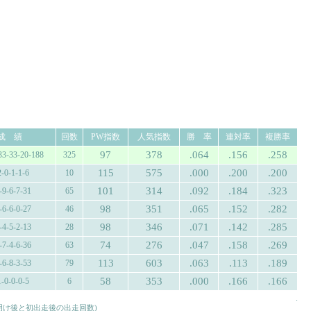
成 績
回数
PW指数
人気指数
勝 率
連対率
複勝率
97
378
.064
.156
.258
33-33-20-188
325
115
575
.000
.200
.200
2-0-1-1-6
10
101
314
.092
.184
.323
-9-6-7-31
65
98
351
.065
.152
.282
-6-6-0-27
46
98
346
.071
.142
.285
-4-5-2-13
28
74
276
.047
.158
.269
-7-4-6-36
63
113
603
.063
.113
.189
-6-8-3-53
79
58
353
.000
.166
.166
1-0-0-0-5
6
.
み明け後と初出走後の出走回数)