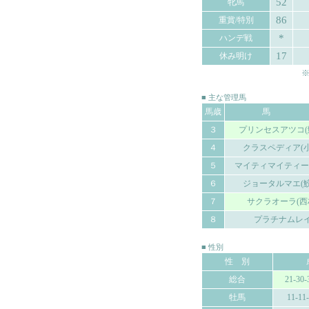
52
牝馬
86
重賞/特別
*
ハンデ戦
17
休み明け
※
■ 主な管理馬
馬歳
馬 
３
プリンセスアツコ(
４
クラスペディア(
５
マイティマイティー
６
ジョータルマエ(
７
サクラオーラ(西
８
プラチナムレ
■ 性別
性 別
総合
21-30-
牡馬
11-11