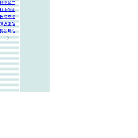
野中賢二
杉山佳明
牧浦充徳
伊坂重信
長谷川浩
◇