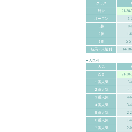
クラス
総合
21-30-
オープン
1-
3勝
0-
2勝
1-6
1勝
5-5
新馬・未勝利
14-18
■ 人気別
人気
総合
21-30-
１番人気
3-
２番人気
4-
３番人気
4-6
４番人気
3-4
５番人気
2-2
６番人気
1-4
７番人気
2-0