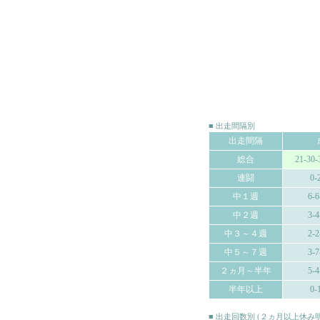
■ 出走間隔別
出走間隔
総合
21-30-
連闘
0-
中１週
6-6
中２週
3-4
中３～４週
2-2
中５～７週
3-7
２ヵ月～半年
5-4
半年以上
0-
■ 出走回数別 (２ヵ月以上休