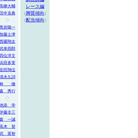
高柳大輔
レース編
田中克典
(
脚質傾向
)
(
配当傾向
)
◇
黒岩陽一
加藤士津
西園翔太
武幸四郎
四位洋文
浜田多実
安田翔伍
清水久詞
林 徹
森 秀行
◇
池添 学
伊藤圭三
森 一誠
高木 登
武 英智