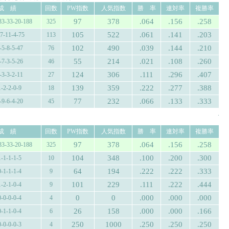
成 績
回数
PW指数
人気指数
勝 率
連対率
複勝率
97
378
.064
.156
.258
33-33-20-188
325
105
522
.061
.141
.203
-7-11-4-75
113
102
490
.039
.144
.210
-5-8-5-47
76
55
214
.021
.108
.260
-7-3-5-26
46
124
306
.111
.296
.407
-3-3-2-11
27
139
359
.222
.277
.388
1-2-2-0-9
18
77
232
.066
.133
.333
-9-6-4-20
45
.
成 績
回数
PW指数
人気指数
勝 率
連対率
複勝率
97
378
.064
.156
.258
33-33-20-188
325
104
348
.100
.200
.300
1-1-1-1-5
10
64
194
.222
.222
.333
0-1-1-1-4
9
101
229
.111
.222
.444
1-2-1-0-4
9
0
0
.000
.000
.000
0-0-0-0-4
4
26
158
.000
.000
.166
0-1-1-0-4
6
250
1000
.250
.250
.250
0-0-0-0-3
4