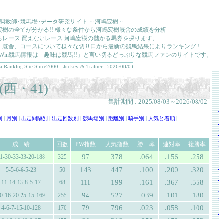
･調教師･競馬場･データ研究サイト ～河嶋宏樹～
宏樹の全てが分かる!! 様々な条件から河嶋宏樹厩舎の成績を分析
るレース 買えないレース 河嶋宏樹の儲かる馬券を探ります。
、厩舎、コースについて様々な切り口から最新の競馬結果によりランキング!!
kkaWin競馬情報は「趣味は競馬!!」と言い切るどっぷりな競馬ファンのサイトです。
a Ranking Site Since2000 - Jockey & Trainer , 2026/08/03
西・41)
集計期間 : 2025/08/03～2026/08/02
.
別
|
月別
|
出走間隔別
|
出走回数別
|
競馬場別
|
距離別
|
騎手別
|
人気と着順
|
.
成 績
回数
PW指数
人気指数
勝 率
連対率
複勝率
97
378
.064
.156
.258
1-30-33-33-20-188
325
143
447
.100
.200
.320
5-5-6-6-5-23
50
111
199
.161
.367
.558
11-14-13-8-5-17
68
94
527
.039
.101
.180
0-16-20-25-15-169
255
79
796
.023
.058
.100
4-6-7-15-10-128
170