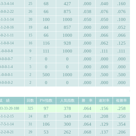
68
427
.000
.040
.160
-3-3-4-14
25
66
875
.038
.076
.076
-0-0-2-22
26
100
1000
.050
.050
.100
-1-3-1-14
20
44
857
.000
.000
.052
-1-2-0-16
19
66
1000
.000
.066
.066
-0-2-1-11
15
116
928
.000
.062
.125
-1-0-0-14
16
111
1000
.000
.111
.111
1-0-0-0-8
9
0
0
.000
.000
.000
0-0-0-0-7
7
0
0
.000
.000
.000
0-0-0-1-4
5
500
1000
.000
.500
.500
1-0-0-0-1
2
0
0
.000
.000
.000
0-0-0-0-2
2
.
成 績
回数
PW指数
人気指数
勝 率
連対率
複勝率
97
378
.064
.156
.258
33-33-20-188
325
87
349
.041
.208
.250
-1-1-2-15
24
106
300
.064
.129
.354
-7-5-1-14
31
53
262
.068
.137
.206
-2-2-0-21
29