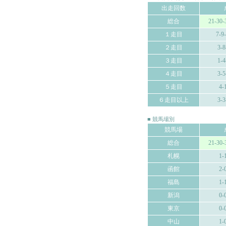
出走回数
総合
21-30-
１走目
7-9
２走目
3-8
３走目
1-4
４走目
3-5
５走目
4-
６走目以上
3-3
■ 競馬場別
競馬場
総合
21-30-
札幌
1-
函館
2-
福島
1-
新潟
0-
東京
0-
中山
1-