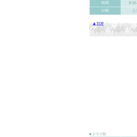
牝馬
8-16
ｾﾝ馬
2-
▲TOP
■ クラス別