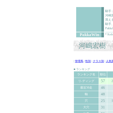
騎手
河嶋
買え
騎手
Pa
PakkaWin
* Keib
河嶋宏樹 (
|
管理馬
|
性別
|
クラス別
|
人気
■ ランキング
ランキング名
順位
57
リ-ディング
2
46
最近50走
48
軸
25
穴
1
31
大穴