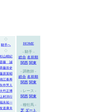
◇
HOME
騎手へ
◇
- 騎手 -
杉山晴紀
総合
名前順
斎藤 誠
関西
関東
斉藤崇史
- 調教師 -
藤原英昭
総合
名前順
池江泰寿
関西
関東
矢作芳人
- レース -
大竹正博
関西
関東
上村洋行
福永祐一
- 種牡馬 -
友道康夫
芝
ダート