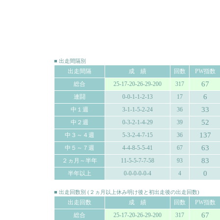
■ 出走間隔別
出走間隔
成 績
回数
PW指数
67
総合
25-17-20-26-29-200
317
6
連闘
0-0-1-1-2-13
17
33
中１週
3-1-1-5-2-24
36
52
中２週
0-3-2-1-4-29
39
137
中３～４週
5-3-2-4-7-15
36
63
中５～７週
4-4-8-5-5-41
67
83
２ヵ月～半年
11-5-5-7-7-58
93
0
半年以上
0-0-0-0-0-4
4
■ 出走回数別 (２ヵ月以上休み明け後と初出走後の出走回数)
出走回数
成 績
回数
PW指数
67
総合
25-17-20-26-29-200
317