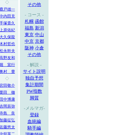
◇
その他
鹿戸雄一
- コース -
中内田充
札幌
函館
手塚貴久
福島
新潟
上原佑紀
東京
中山
大久保龍
中京
京都
木村哲也
阪神
小倉
松永幹夫
その他
高野友和
堀 宣行
- 解説 -
サイト説明
奥村 豊
独自予想
◇
集計期間
宮田敬介
PW指数
栗田 徹
脚質
田中博康
吉岡辰弥
-メルマガ-
寺島 良
登録
加藤征弘
血統編
佐藤悠太
騎手編
中舘英二
調教師編