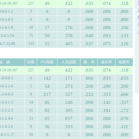
49
422
.035
.074
.118
0-14-19-167
227
0
0
.000
.000
.000
0-0-0-1-2
3
0
0
.000
.000
.000
0-0-1-0-5
6
17
176
.000
.000
.100
0-1-0-1-8
10
50
378
.040
.093
.133
-3-6-5-54
75
55
465
.037
.075
.120
-6-7-12-98
133
.
成 績
回数
PW指数
人気指数
勝 率
連対率
複勝率
49
422
.035
.074
.118
0-14-19-167
227
142
171
.666
.833
.833
1-0-0-0-1
6
54
273
.200
.200
.200
0-0-3-1-0
5
217
327
.222
.333
.666
1-3-0-0-3
9
85
240
.000
.142
.357
2-3-3-1-5
14
82
305
.000
.181
.272
2-1-1-2-5
11
65
857
.000
.000
.076
0-1-2-4-6
13
36
333
.000
.000
.111
0-1-0-2-6
9
0
0
.000
.000
.000
-0-1-1-17
19