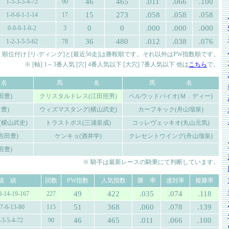
46
465
.011
.066
.100
1-5-3-5-4-72
90
15
273
.058
.058
.058
1-0-0-1-1-14
17
0
0
.000
.000
.000
0-0-0-1-0-2
3
36
480
.012
.038
.076
1-2-3-5-5-62
78
 順位付け [リ-ディング]と[最近50走]は勝鞍順です。それ以外はPW指数順です。
※ [軸] 1～3番人気 [穴] 4番人気以下 [大穴] 7番人気以下 他は
こちら
で。
名
馬 名
馬 名
田豊)
クリスタルドレス(江田照男)
ベルウッドバイオ(Ｍ．ディー)
豊)
ウィズマスタング(横山武史)
カーフキック(舟山瑠泉)
横山武史)
トラストボス(三浦皇成)
コッレヴェッキオ(丸山元気)
吉田豊)
ケンキョ(酒井学)
クレセントウイング(舟山瑠泉)
田豊)
※ 騎手は最新レースの騎乗にて判断しています。
成 績
回数
PW指数
人気指数
勝 率
連対率
複勝率
49
422
.035
.074
.118
0-14-19-167
227
51
368
.060
.078
.139
-7-6-13-80
115
46
465
.011
.066
.100
-3-5-4-72
90