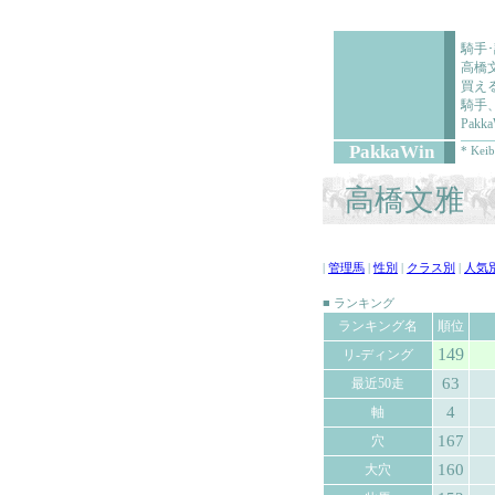
騎手
高橋
買え
騎手
Pa
PakkaWin
* Keib
高橋文雅 (
|
管理馬
|
性別
|
クラス別
|
人気
■ ランキング
ランキング名
順位
149
リ-ディング
63
最近50走
4
軸
167
穴
160
大穴