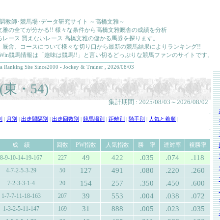
･調教師･競馬場･データ研究サイト ～高橋文雅～
文雅の全てが分かる!! 様々な条件から高橋文雅厩舎の成績を分析
るレース 買えないレース 高橋文雅の儲かる馬券を探ります。
、厩舎、コースについて様々な切り口から最新の競馬結果によりランキング!!
kkaWin競馬情報は「趣味は競馬!!」と言い切るどっぷりな競馬ファンのサイトです。
a Ranking Site Since2000 - Jockey & Trainer , 2026/08/03
東・54)
集計期間 : 2025/08/03～2026/08/02
.
別
|
月別
|
出走間隔別
|
出走回数別
|
競馬場別
|
距離別
|
騎手別
|
人気と着順
|
.
成 績
回数
PW指数
人気指数
勝 率
連対率
複勝率
49
422
.035
.074
.118
8-9-10-14-19-167
227
127
491
.080
.220
.260
4-7-2-5-3-29
50
154
257
.350
.450
.600
7-2-3-3-1-4
20
39
553
.004
.038
.072
1-7-7-11-18-163
207
31
888
.005
.023
.035
1-3-2-5-11-147
169