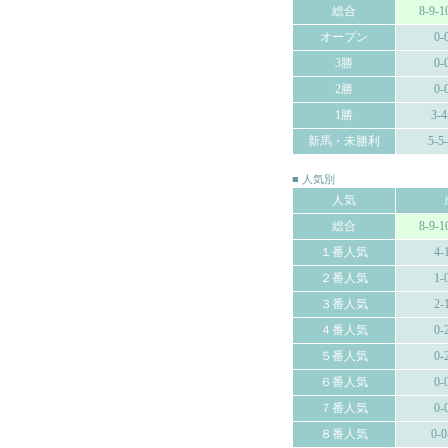
総合
8-9-1
オープン
0-
3勝
0-
2勝
0-
1勝
3-4
新馬・未勝利
5-5
■ 人気別
人気
総合
8-9-1
１番人気
4-
２番人気
1-
３番人気
2-
４番人気
0-
５番人気
0-
６番人気
0-
７番人気
0-
８番人気
0-0