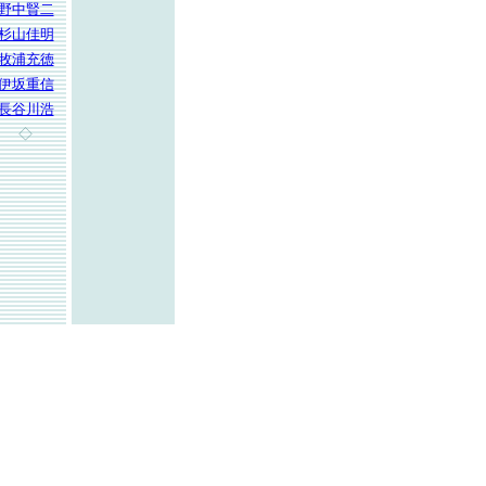
野中賢二
杉山佳明
牧浦充徳
伊坂重信
長谷川浩
◇