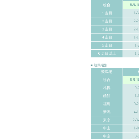
総合
8-9-1
１走目
1-3
２走目
2-2
３走目
2-1
４走目
1-1
５走目
1-
６走目以上
1-
■ 競馬場別
競馬場
総合
8-9-1
札幌
0-
函館
1-
福島
0-2
新潟
4-1
東京
2-3
中山
1-0
中京
0-