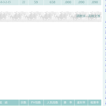
59
658
.000
.090
.090
-0-3-2-15
22
調教師 - 高橋文雅
成 績
回数
PW指数
人気指数
勝 率
連対率
複勝率