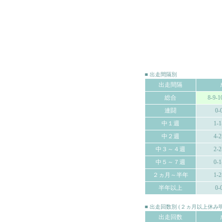
■ 出走間隔別
出走間隔
総合
8-9-1
連闘
0-
中１週
1-1
中２週
4-2
中３～４週
2-2
中５～７週
0-1
２ヵ月～半年
1-2
半年以上
0-
■ 出走回数別 (２ヵ月以上休
出走回数