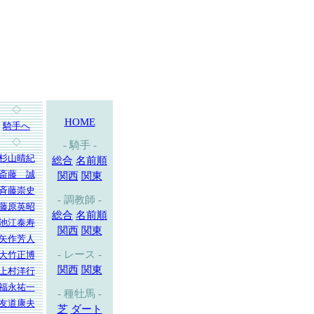
◇
HOME
騎手へ
◇
- 騎手 -
杉山晴紀
総合
名前順
斎藤 誠
関西
関東
斉藤崇史
- 調教師 -
藤原英昭
総合
名前順
池江泰寿
関西
関東
矢作芳人
- レース -
大竹正博
関西
関東
上村洋行
福永祐一
- 種牡馬 -
友道康夫
芝
ダート