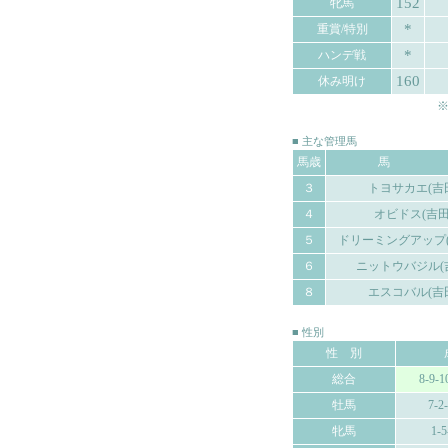
152
牝馬
*
重賞/特別
*
ハンデ戦
160
休み明け
※
■ 主な管理馬
馬歳
馬 
３
トヨサカエ(吉
４
オビドス(吉田
５
ドリーミングアップ(
６
ニットウバジル(
８
エスコバル(吉
■ 性別
性 別
総合
8-9-1
牡馬
7-2
牝馬
1-5