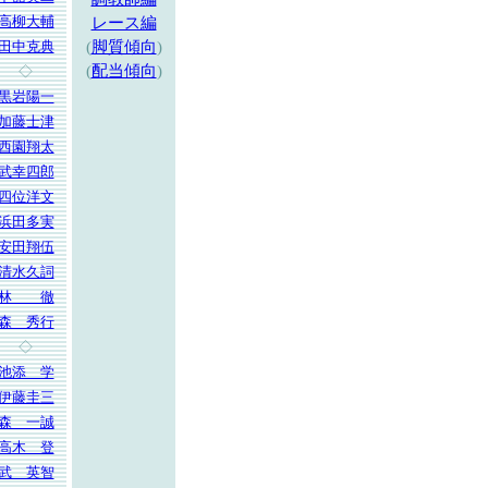
高柳大輔
レース編
田中克典
(
脚質傾向
)
(
配当傾向
)
◇
黒岩陽一
加藤士津
西園翔太
武幸四郎
四位洋文
浜田多実
安田翔伍
清水久詞
林 徹
森 秀行
◇
池添 学
伊藤圭三
森 一誠
高木 登
武 英智