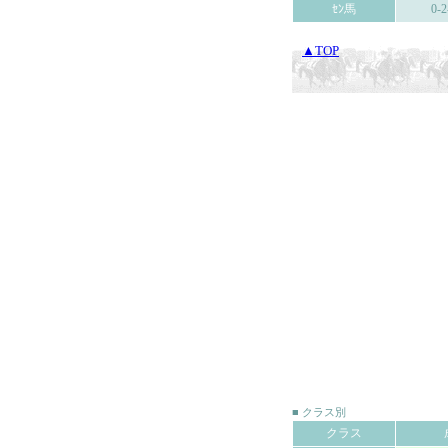
ｾﾝ馬
0-2
▲TOP
■ クラス別
クラス