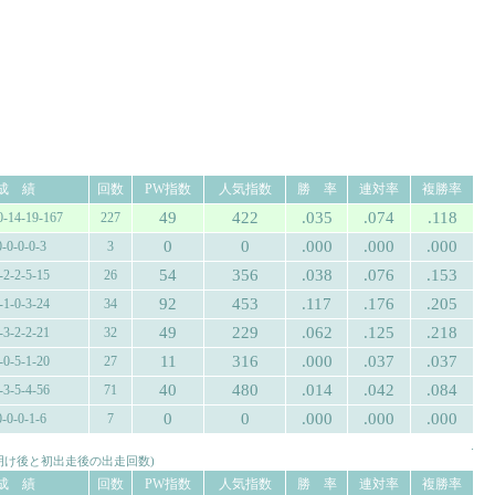
成 績
回数
PW指数
人気指数
勝 率
連対率
複勝率
49
422
.035
.074
.118
0-14-19-167
227
0
0
.000
.000
.000
0-0-0-0-3
3
54
356
.038
.076
.153
-2-2-5-15
26
92
453
.117
.176
.205
-1-0-3-24
34
49
229
.062
.125
.218
-3-2-2-21
32
11
316
.000
.037
.037
-0-5-1-20
27
40
480
.014
.042
.084
-3-5-4-56
71
0
0
.000
.000
.000
0-0-0-1-6
7
.
み明け後と初出走後の出走回数)
成 績
回数
PW指数
人気指数
勝 率
連対率
複勝率