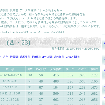
･調教師･競馬場･データ研究サイト ～永島まなみ～
まなみの全てが分かる!! 様々な条件から永島まなみ騎手の成績を分析
るレース 買えないレース 永島まなみの儲かる馬券を探ります。
、厩舎、コースについて様々な切り口から最新の競馬結果によりランキング!!
kkaWin競馬情報は「趣味は競馬!!」と言い切るどっぷりな競馬ファンのサイトです。
a Ranking Site Since2000 - Jockey & Trainer , 2026/08/03
(西・23)
集計期間 : 2025/08/03～2026/08/02
.
別
|
月別
|
脚質別
|
競馬場別
|
距離別
|
コース別
|
調教師別
|
人気と着順
|
.
成 績
回数
PW指数
人気指数
勝 率
連対率
複勝率
50
415
.032
.070
.122
2-14-19-20-15-288
368
48
488
.020
.060
.100
1-2-2-3-4-38
50
87
184
.157
.289
.473
6-5-7-1-2-17
38
46
569
.018
.046
.082
6-9-12-19-13-267
326
37
662
.000
.018
.056
0-5-10-13-7-231
266