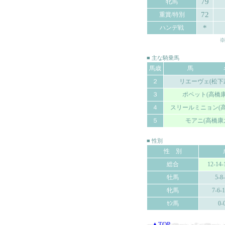
79
牝馬
72
重賞/特別
*
ハンデ戦
※
■ 主な騎乗馬
馬歳
馬 
２
リエーヴェ(松下
３
ポペット(高橋康
４
スリールミニョン(高
５
モアニ(高橋康
■ 性別
性 別
総合
12-14-
牡馬
5-8
牝馬
7-6-
ｾﾝ馬
0-
▲TOP