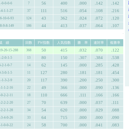
56
400
.000
.142
.142
1-0-0-0-6
7
111
516
.054
.108
.216
-4-1-1-27
37
43
362
.024
.072
.120
-6-10-6-93
124
44
413
.037
.064
.107
-8-9-8-149
186
.
成 績
回数
PW指数
人気指数
勝 率
連対率
複勝率
50
415
.032
.070
.122
19-20-15-288
368
80
150
.307
.384
.538
1-2-0-1-5
13
62
145
.000
.285
.428
4-2-1-0-7
14
127
280
.181
.181
.454
0-3-0-1-5
11
117
390
.200
.250
.300
1-1-3-2-9
20
49
366
.000
.090
.136
-1-1-2-16
22
110
666
.111
.166
.166
-0-2-2-11
18
70
639
.000
.037
.111
-2-2-2-20
27
54
620
.000
.029
.088
-2-2-1-28
34
64
715
.000
.000
.090
-3-4-0-26
33
58
700
.000
.041
.083
-1-0-0-22
24