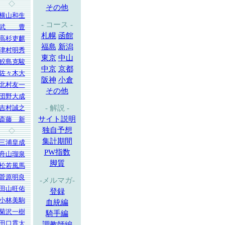
◇
その他
横山和生
- コース -
武 豊
札幌
函館
高杉吏麒
福島
新潟
津村明秀
東京
中山
鮫島克駿
中京
京都
佐々木大
阪神
小倉
北村友一
その他
団野大成
吉村誠之
- 解説 -
サイト説明
斎藤 新
独自予想
◇
集計期間
三浦皇成
PW指数
舟山瑠泉
脚質
松若風馬
菅原明良
-メルマガ-
田山旺佑
登録
小林美駒
血統編
菊沢一樹
騎手編
田口貫太
調教師編