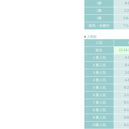
3勝
0-
2勝
2-2
1勝
3-6
新馬・未勝利
7-5
■ 人気別
人気
総合
12-14-
１番人気
4-
２番人気
0-
３番人気
2-
４番人気
4-
５番人気
0-2
６番人気
2-1
７番人気
0-1
８番人気
0-1
９番人気
0-0
10番人気
0-1