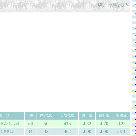
騎手 - 永島まなみ
成 績
回数
PW指数
人気指数
勝 率
連対率
複勝率
50
415
.032
.070
.122
19-20-15-288
368
32
462
.000
.000
.071
-1-0-0-13
14