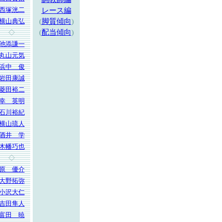
西塚洸二
レース編
横山典弘
(
脚質傾向
)
(
配当傾向
)
◇
池添謙一
丸山元気
浜中 俊
岩田康誠
菱田裕二
幸 英明
石川裕紀
横山琉人
酒井 学
木幡巧也
◇
原 優介
大野拓弥
小沢大仁
吉田隼人
富田 暁