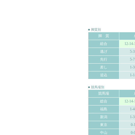
■ 脚質別
脚 質
総合
12-14-
逃げ
5-3
先行
5-7
差し
1-3
追込
1-1
■ 競馬場別
競馬場
総合
12-14-
福島
1-4
新潟
1-3
東京
0-
中山
0-