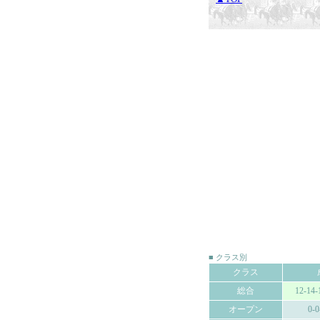
■ クラス別
クラス
総合
12-14-
オープン
0-0