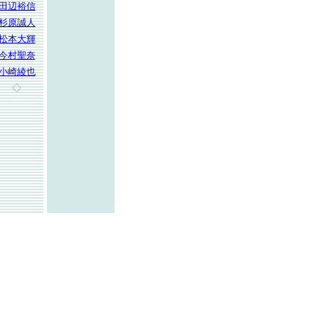
田辺裕信
杉原誠人
松本大輝
今村聖奈
小崎綾也
◇