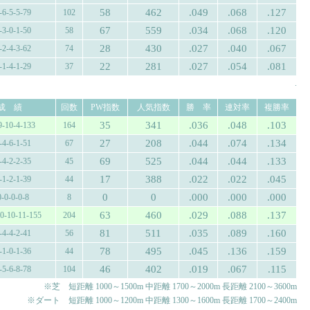
58
462
.049
.068
.127
-6-5-5-79
102
67
559
.034
.068
.120
-3-0-1-50
58
28
430
.027
.040
.067
-2-4-3-62
74
22
281
.027
.054
.081
-1-4-1-29
37
.
成 績
回数
PW指数
人気指数
勝 率
連対率
複勝率
35
341
.036
.048
.103
9-10-4-133
164
27
208
.044
.074
.134
-4-6-1-51
67
69
525
.044
.044
.133
-4-2-2-35
45
17
388
.022
.022
.045
-1-2-1-39
44
0
0
.000
.000
.000
0-0-0-0-8
8
63
460
.029
.088
.137
10-10-11-155
204
81
511
.035
.089
.160
-4-4-2-41
56
78
495
.045
.136
.159
-1-0-1-36
44
46
402
.019
.067
.115
-5-6-8-78
104
※芝 短距離 1000～1500m 中距離 1700～2000m 長距離 2100～3600m
※ダート 短距離 1000～1200m 中距離 1300～1600m 長距離 1700～2400m