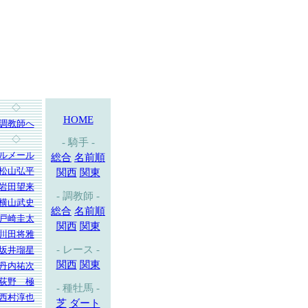
◇
HOME
調教師へ
◇
- 騎手 -
ルメール
総合
名前順
松山弘平
関西
関東
岩田望来
- 調教師 -
横山武史
総合
名前順
戸崎圭太
関西
関東
川田将雅
- レース -
坂井瑠星
関西
関東
丹内祐次
荻野 極
- 種牡馬 -
西村淳也
芝
ダート