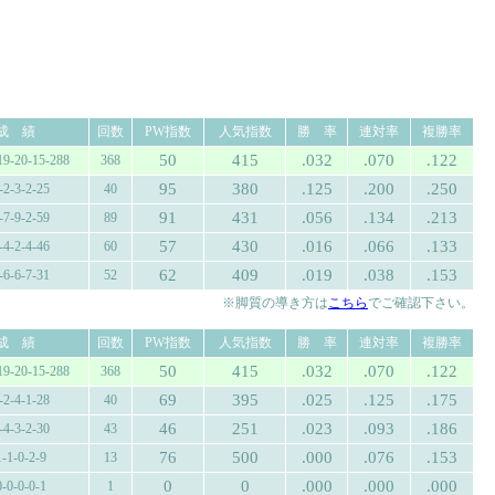
成 績
回数
PW指数
人気指数
勝 率
連対率
複勝率
50
415
.032
.070
.122
19-20-15-288
368
95
380
.125
.200
.250
-2-3-2-25
40
91
431
.056
.134
.213
-7-9-2-59
89
57
430
.016
.066
.133
-4-2-4-46
60
62
409
.019
.038
.153
-6-6-7-31
52
※脚質の導き方は
こちら
でご確認下さい。
成 績
回数
PW指数
人気指数
勝 率
連対率
複勝率
50
415
.032
.070
.122
19-20-15-288
368
69
395
.025
.125
.175
-2-4-1-28
40
46
251
.023
.093
.186
-4-3-2-30
43
76
500
.000
.076
.153
1-1-0-2-9
13
0
0
.000
.000
.000
0-0-0-0-1
1