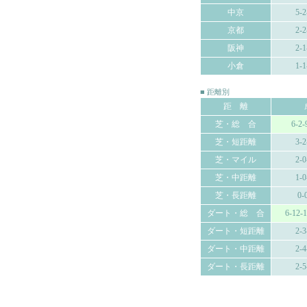
中京
5-2
京都
2-2
阪神
2-1
小倉
1-1
■ 距離別
距 離
芝・総 合
6-2-
芝・短距離
3-2
芝・マイル
2-0
芝・中距離
1-0
芝・長距離
0-
ダート・総 合
6-12-
ダート・短距離
2-3
ダート・中距離
2-4
ダート・長距離
2-5