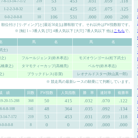
53
453
.031
.059
.118
7-6-13-14-7-172
219
53
425
.025
.075
.125
1-2-2-3-0-32
40
106
531
.000
.000
.200
0-0-2-0-0-8
10
 順位付け [リ-ディング]と[最近50走]は勝鞍順です。それ以外はPW指数順です。
※ [軸] 1～3番人気 [穴] 4番人気以下 [大穴] 7番人気以下 他は
こちら
で。
名
馬 名
馬 名
武士)
之)
フルールジェンヌ(鈴木孝志)
モズオウンゴール(松下武士)
橋康之)
タマモティーカップ(高橋亮)
ベルサ(鈴木孝志)
之)
ブラックドレス(谷潔)
レオナルドスター(秋山真一郎)
※ 競走馬の最新レースの騎乗にて判断しています。
成 績
回数
PW指数
人気指数
勝 率
連対率
複勝率
50
415
.032
.070
.122
19-20-15-288
368
48
364
.035
.092
.134
-6-6-8-108
141
53
453
.031
.059
.118
13-14-7-172
219
0
0
.000
.000
.000
0-0-0-0-8
8