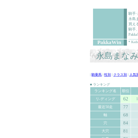
騎手
永島
買え
騎手
Pa
PakkaWin
* Keib
永島まなみ 
|
騎乗馬
|
性別
|
クラス別
|
人気
■ ランキング
ランキング名
順位
62
リ-ディング
1
77
最近50走
68
軸
84
穴
81
大穴