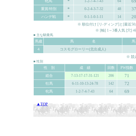
*
6
牝馬
1-2-7-4-7-43
64
*
3
重賞/特別
0-2-4-3-7-32
48
*
2
ハンデ戦
0-1-1-0-1-11
14
※ 順位付け [リ-ディング]と[最
※ [軸] 1～3番人気 [穴
■ 主な騎乗馬
馬歳
馬 名
４
コスモグローリー(北出成人)
※ 
■ 性別
性 別
成 績
回数
PW指数
71
総合
7-13-17-17-31-121
206
72
牡馬
6-11-10-13-24-78
142
69
牝馬
1-2-7-4-7-43
64
▲TOP