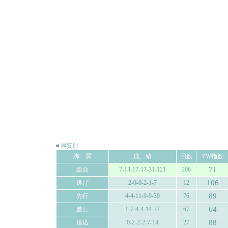
■ 脚質別
脚 質
成 績
回数
PW指数
71
総合
7-13-17-17-31-121
206
106
逃げ
2-0-0-2-1-7
12
89
先行
4-4-11-9-9-39
76
64
差し
1-7-4-4-14-37
67
88
追込
0-2-2-2-7-14
27