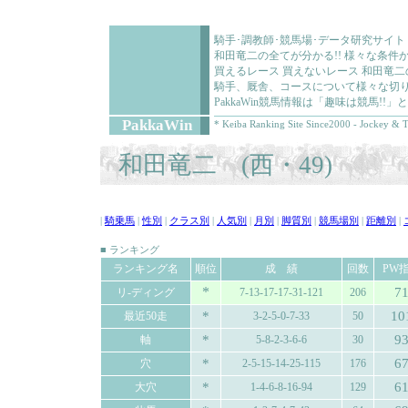
騎手･調教師･競馬場･データ研究サイト
和田竜二の全てが分かる!! 様々な条
買えるレース 買えないレース 和田竜
騎手、厩舎、コースについて様々な切り
PakkaWin競馬情報は「趣味は競馬!
PakkaWin
* Keiba Ranking Site Since2000 - Jockey & T
和田竜二 (西・49)
|
騎乗馬
|
性別
|
クラス別
|
人気別
|
月別
|
脚質別
|
競馬場別
|
距離別
|
■ ランキング
ランキング名
順位
成 績
回数
PW
*
7
リ-ディング
7-13-17-17-31-121
206
*
10
最近50走
3-2-5-0-7-33
50
*
9
軸
5-8-2-3-6-6
30
*
6
穴
2-5-15-14-25-115
176
*
6
大穴
1-4-6-8-16-94
129