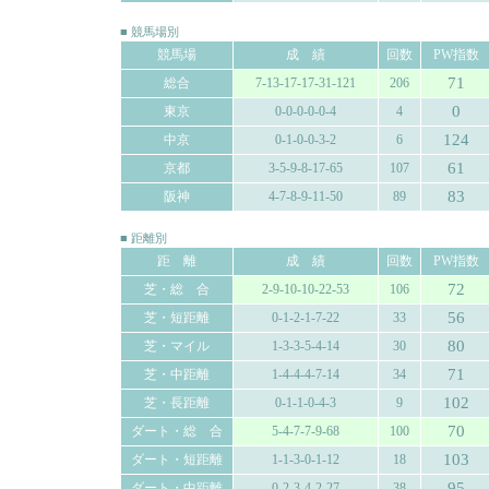
■ 競馬場別
競馬場
成 績
回数
PW指数
71
総合
7-13-17-17-31-121
206
0
東京
0-0-0-0-0-4
4
124
中京
0-1-0-0-3-2
6
61
京都
3-5-9-8-17-65
107
83
阪神
4-7-8-9-11-50
89
■ 距離別
距 離
成 績
回数
PW指数
72
芝・総 合
2-9-10-10-22-53
106
56
芝・短距離
0-1-2-1-7-22
33
80
芝・マイル
1-3-3-5-4-14
30
71
芝・中距離
1-4-4-4-7-14
34
102
芝・長距離
0-1-1-0-4-3
9
70
ダート・総 合
5-4-7-7-9-68
100
103
ダート・短距離
1-1-3-0-1-12
18
95
ダート・中距離
0-2-3-4-2-27
38