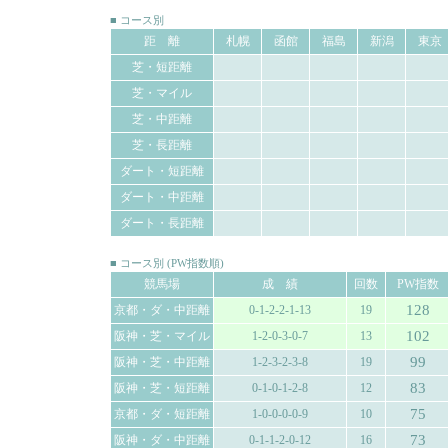
■ コース別
距 離
札幌
函館
福島
新潟
東京
芝・短距離
芝・マイル
芝・中距離
芝・長距離
ダート・短距離
ダート・中距離
ダート・長距離
■ コース別 (PW指数順)
競馬場
成 績
回数
PW指数
128
京都・ダ・中距離
0-1-2-2-1-13
19
102
阪神・芝・マイル
1-2-0-3-0-7
13
99
阪神・芝・中距離
1-2-3-2-3-8
19
83
阪神・芝・短距離
0-1-0-1-2-8
12
75
京都・ダ・短距離
1-0-0-0-0-9
10
73
阪神・ダ・中距離
0-1-1-2-0-12
16