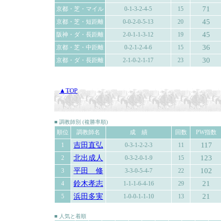
71
京都・芝・マイル
0-1-3-2-4-5
15
45
京都・芝・短距離
0-0-2-0-5-13
20
45
阪神・ダ・長距離
2-0-1-1-3-12
19
36
京都・芝・中距離
0-2-1-2-4-6
15
30
京都・ダ・長距離
2-1-0-2-1-17
23
▲TOP
■ 調教師別 (複勝率順)
順位
調教師名
成 績
回数
PW指数
吉田直弘
117
1
0-3-1-2-2-3
11
北出成人
123
2
0-3-2-0-1-9
15
平田 修
102
3
3-3-0-5-4-7
22
鈴木孝志
21
4
1-1-1-6-4-16
29
浜田多実
21
5
1-0-0-1-1-10
13
■ 人気と着順