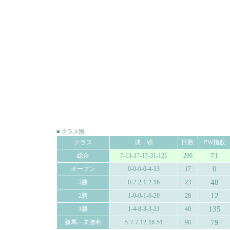
■ クラス別
クラス
成 績
回数
PW指数
71
総合
7-13-17-17-31-121
206
0
オープン
0-0-0-0-4-13
17
48
3勝
0-2-2-1-2-16
23
12
2勝
1-0-0-1-6-20
28
135
1勝
1-4-8-3-3-21
40
79
新馬・未勝利
5-7-7-12-16-51
98