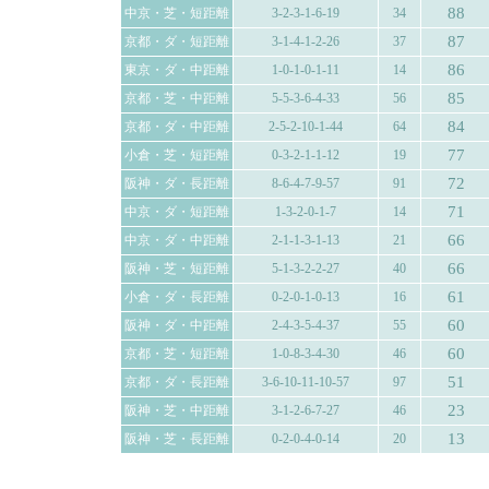
88
中京・芝・短距離
3-2-3-1-6-19
34
87
京都・ダ・短距離
3-1-4-1-2-26
37
86
東京・ダ・中距離
1-0-1-0-1-11
14
85
京都・芝・中距離
5-5-3-6-4-33
56
84
京都・ダ・中距離
2-5-2-10-1-44
64
77
小倉・芝・短距離
0-3-2-1-1-12
19
72
阪神・ダ・長距離
8-6-4-7-9-57
91
71
中京・ダ・短距離
1-3-2-0-1-7
14
66
中京・ダ・中距離
2-1-1-3-1-13
21
66
阪神・芝・短距離
5-1-3-2-2-27
40
61
小倉・ダ・長距離
0-2-0-1-0-13
16
60
阪神・ダ・中距離
2-4-3-5-4-37
55
60
京都・芝・短距離
1-0-8-3-4-30
46
51
京都・ダ・長距離
3-6-10-11-10-57
97
23
阪神・芝・中距離
3-1-2-6-7-27
46
13
阪神・芝・長距離
0-2-0-4-0-14
20