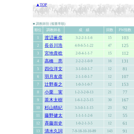
▲TOP
■ 調教師別 (複勝率順)
順位
調教師名
成 績
回数
PW指数
渡辺薫彦
103
1
3-2-2-1-1-6
15
長谷川浩
125
2
4-9-6-5-1-22
47
宮地貴稔
112
3
2-0-4-1-1-7
15
高橋 亮
131
4
2-2-2-1-0-9
16
四位洋文
81
5
3-1-0-0-1-7
12
羽月友彦
107
6
2-1-1-0-1-7
12
辻野泰之
153
7
1-0-3-1-0-7
12
小栗 実
77
8
1-2-3-2-0-13
21
茶木太樹
167
9
1-6-1-2-5-15
30
杉山晴紀
92
10
3-3-0-1-1-15
23
藤野健太
55
11
1-1-1-1-2-6
12
斉藤崇史
61
12
1-0-2-1-3-5
12
清水久詞
91
13
7-9-18-10-10-89
143