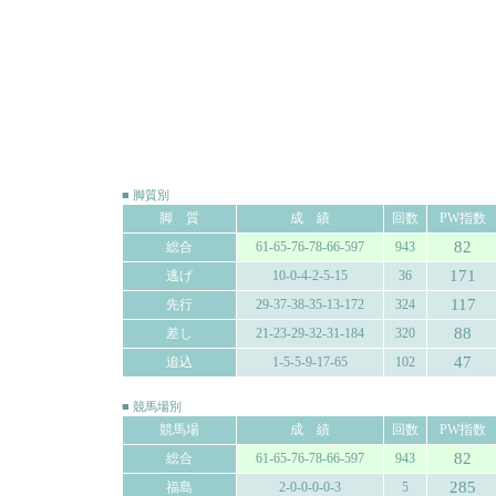
■ 脚質別
脚 質
成 績
回数
PW指数
82
総合
61-65-76-78-66-597
943
171
逃げ
10-0-4-2-5-15
36
117
先行
29-37-38-35-13-172
324
88
差し
21-23-29-32-31-184
320
47
追込
1-5-5-9-17-65
102
■ 競馬場別
競馬場
成 績
回数
PW指数
82
総合
61-65-76-78-66-597
943
285
福島
2-0-0-0-0-3
5