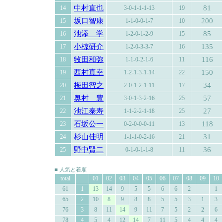
中村直也
81
14
3-0-1-1-1-13
19
坂口智康
200
15
1-1-0-0-1-7
10
池添 学
85
16
1-2-0-1-2-9
15
小椋研介
135
17
1-2-0-3-3-7
16
牧田和弥
116
18
1-1-0-2-1-6
11
西村真幸
150
19
1-2-1-3-1-14
22
梅田智之
34
20
2-0-1-2-1-11
17
奥村 豊
57
21
3-0-1-3-2-16
25
池江泰寿
27
22
1-1-2-2-1-18
25
石坂公一
118
23
0-2-0-0-0-11
13
杉山佳明
31
24
1-1-1-0-2-16
21
野中賢二
36
25
0-1-0-1-1-8
11
■ 人気と着順
total
01
02
03
04
05
06
07
08
09
10
61
1
13
14
9
5
5
6
6
2
1
65
2
10
8
9
8
8
5
5
3
1
3
76
3
8
11
14
9
11
7
5
2
2
6
78
4
5
4
12
14
7
11
5
4
4
4