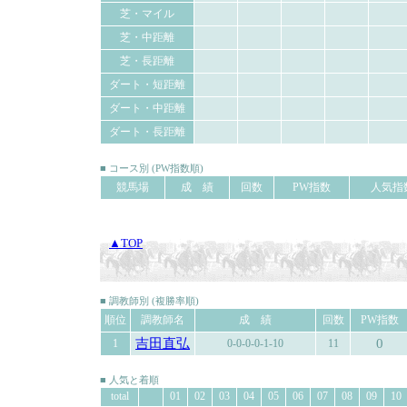
芝・マイル
芝・中距離
芝・長距離
ダート・短距離
ダート・中距離
ダート・長距離
■ コース別 (PW指数順)
競馬場
成 績
回数
PW指数
人気指
▲TOP
■ 調教師別 (複勝率順)
順位
調教師名
成 績
回数
PW指数
吉田直弘
0
1
0-0-0-0-1-10
11
■ 人気と着順
total
01
02
03
04
05
06
07
08
09
10