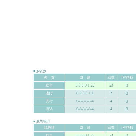
■ 脚質別
脚 質
成 績
回数
PW指数
0
総合
0-0-0-0-1-22
23
0
逃げ
0-0-0-0-1-1
2
0
先行
0-0-0-0-0-4
4
0
追込
0-0-0-0-0-4
4
■ 競馬場別
競馬場
成 績
回数
PW指数
0
総合
0-0-0-0-1-22
23