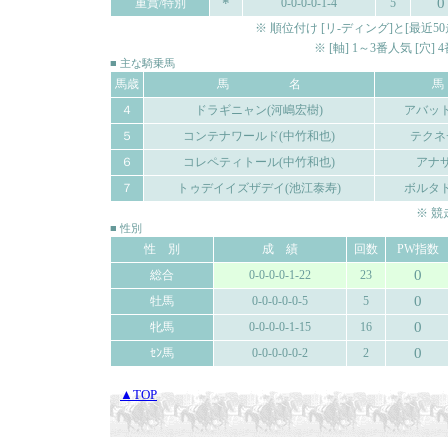
*
0
重賞/特別
0-0-0-0-1-4
5
※ 順位付け [リ-ディング]と[最
※ [軸] 1～3番人気 [穴
■ 主な騎乗馬
馬歳
馬 名
４
ドラギニャン(河嶋宏樹)
アバット
５
コンテナワールド(中竹和也)
テクネ
６
コレペティトール(中竹和也)
アナザ
７
トゥデイイズザデイ(池江泰寿)
ボルタド
※ 
■ 性別
性 別
成 績
回数
PW指数
0
総合
0-0-0-0-1-22
23
0
牡馬
0-0-0-0-0-5
5
0
牝馬
0-0-0-0-1-15
16
0
ｾﾝ馬
0-0-0-0-0-2
2
▲TOP