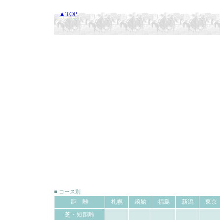
▲TOP
■ コース別
距 離
札幌
函館
福島
新潟
東京
芝・短距離