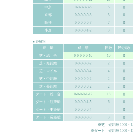
0
中京
0-0-0-0-0-5
5
0
京都
0-0-0-0-0-8
8
0
阪神
0-0-0-0-0-7
7
0
小倉
0-0-0-0-1-2
3
■ 距離別
距 離
成 績
回数
PW指数
0
芝・総 合
0-0-0-0-0-10
10
0
芝・短距離
0-0-0-0-0-2
2
0
芝・マイル
0-0-0-0-0-4
4
0
芝・中距離
0-0-0-0-0-2
2
0
芝・長距離
0-0-0-0-0-2
2
0
ダート・総 合
0-0-0-0-1-12
13
0
ダート・短距離
0-0-0-0-1-5
6
0
ダート・中距離
0-0-0-0-0-4
4
0
ダート・長距離
0-0-0-0-0-3
3
※芝 短距離 1000～150
※ダート 短距離 1000～120