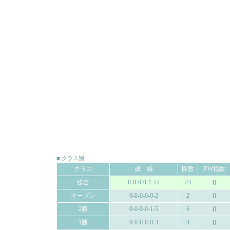
■ クラス別
クラス
成 績
回数
PW指数
0
総合
0-0-0-0-1-22
23
0
オープン
0-0-0-0-0-2
2
0
2勝
0-0-0-0-1-5
6
0
1勝
0-0-0-0-0-3
3