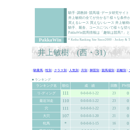
騎手･調教師･競馬場･データ研究サイト
井上敏樹の全てが分かる!! 様々な条
買えるレース 買えないレース 井上敏
騎手、厩舎、コースについて様々な切り
PakkaWin競馬情報は「趣味は競馬!
PakkaWin
* Keiba Ranking Site Since2000 - Jockey & T
井上敏樹 (西・31)
|
騎乗馬
|
性別
|
クラス別
|
人気別
|
月別
|
脚質別
|
競馬場別
|
距離別
|
■ ランキング
ランキング名
順位
成 績
回数
PW
111
0
リ-ディング
0-0-0-0-1-22
23
110
0
最近50走
0-0-0-0-1-22
23
111
0
穴
0-0-0-0-1-22
23
107
0
大穴
0-0-0-0-1-20
21
*
0
牝馬
0-0-0-0-1-15
16