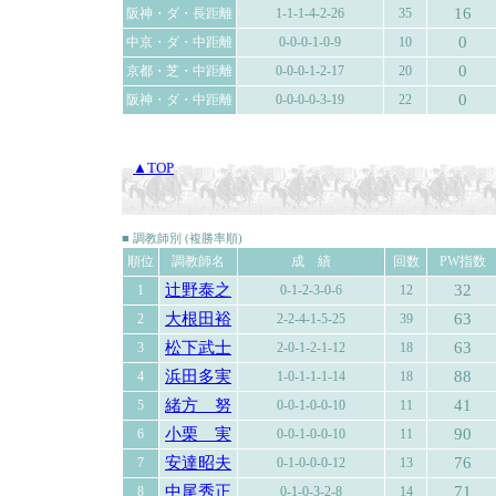
16
阪神・ダ・長距離
1-1-1-4-2-26
35
0
中京・ダ・中距離
0-0-0-1-0-9
10
0
京都・芝・中距離
0-0-0-1-2-17
20
0
阪神・ダ・中距離
0-0-0-0-3-19
22
▲TOP
■ 調教師別 (複勝率順)
順位
調教師名
成 績
回数
PW指数
辻野泰之
32
1
0-1-2-3-0-6
12
大根田裕
63
2
2-2-4-1-5-25
39
松下武士
63
3
2-0-1-2-1-12
18
浜田多実
88
4
1-0-1-1-1-14
18
緒方 努
41
5
0-0-1-0-0-10
11
小栗 実
90
6
0-0-1-0-0-10
11
安達昭夫
76
7
0-1-0-0-0-12
13
中尾秀正
71
8
0-1-0-3-2-8
14