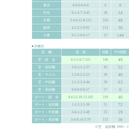
0
東京
0-0-0-0-0-6
6
14
中京
0-1-4-7-3-43
58
48
京都
3-4-6-12-8-112
145
36
阪神
4-2-2-5-9-91
113
144
小倉
0-1-5-0-0-17
23
■ 距離別
距 離
成 績
回数
PW指数
49
芝・総 合
4-3-5-6-7-121
146
52
芝・短距離
1-0-2-1-2-37
43
46
芝・マイル
1-2-0-2-2-23
30
63
芝・中距離
2-1-3-3-3-44
56
0
芝・長距離
0-0-0-0-0-17
17
40
ダート・総 合
4-6-12-19-13-165
219
72
ダート・短距離
1-2-2-3-5-38
51
19
ダート・中距離
0-0-2-2-3-48
55
36
ダート・長距離
3-4-8-14-5-79
113
※芝 短距離 1000～150