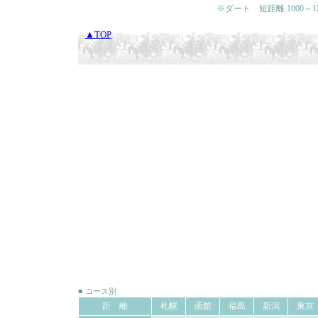
※ダート 短距離 1000～120
▲TOP
■ コース別
距 離
札幌
函館
福島
新潟
東京