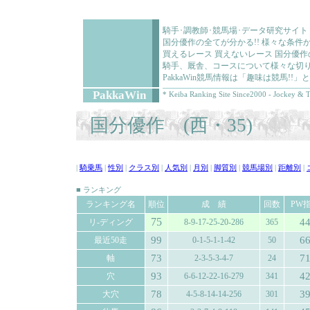
騎手･調教師･競馬場･データ研究サイト
国分優作の全てが分かる!! 様々な条
買えるレース 買えないレース 国分優
騎手、厩舎、コースについて様々な切り
PakkaWin競馬情報は「趣味は競馬!
PakkaWin
* Keiba Ranking Site Since2000 - Jockey & T
国分優作 (西・35)
|
騎乗馬
|
性別
|
クラス別
|
人気別
|
月別
|
脚質別
|
競馬場別
|
距離別
|
■ ランキング
ランキング名
順位
成 績
回数
PW
75
4
リ-ディング
8-9-17-25-20-286
365
99
6
最近50走
0-1-5-1-1-42
50
73
7
軸
2-3-5-3-4-7
24
93
4
穴
6-6-12-22-16-279
341
78
3
大穴
4-5-8-14-14-256
301