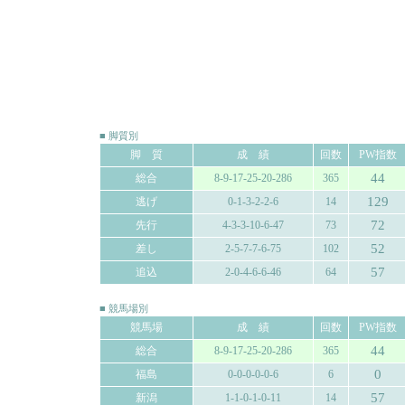
■ 脚質別
脚 質
成 績
回数
PW指数
44
総合
8-9-17-25-20-286
365
129
逃げ
0-1-3-2-2-6
14
72
先行
4-3-3-10-6-47
73
52
差し
2-5-7-7-6-75
102
57
追込
2-0-4-6-6-46
64
■ 競馬場別
競馬場
成 績
回数
PW指数
44
総合
8-9-17-25-20-286
365
0
福島
0-0-0-0-0-6
6
57
新潟
1-1-0-1-0-11
14