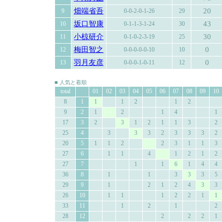
畑端省吾
20
9
0-0-2-0-1-26
29
坂口智康
43
10
0-1-1-3-1-24
30
小椋研介
30
11
0-1-0-2-3-19
25
梅田智之
0
12
0-0-0-0-0-10
10
羽月友彦
0
13
0-0-0-1-0-11
12
■ 人気と着順
total
01
02
03
04
05
06
07
08
09
10
8
1
1
1
2
1
2
9
2
1
2
1
4
1
17
3
2
3
1
2
1
1
3
2
25
4
3
3
3
2
3
3
3
2
20
5
1
1
2
2
3
1
1
3
27
6
1
1
4
1
2
1
2
27
7
1
1
6
1
4
4
36
8
1
1
3
3
3
5
29
9
1
2
1
2
4
3
3
26
10
1
1
1
2
2
1
1
33
11
1
2
1
2
28
12
2
2
2
1