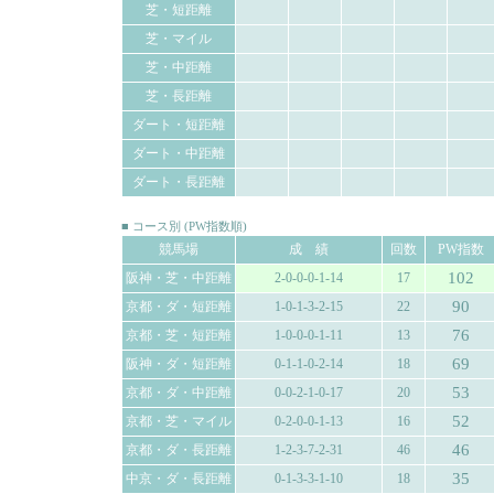
芝・短距離
芝・マイル
芝・中距離
芝・長距離
ダート・短距離
ダート・中距離
ダート・長距離
■ コース別 (PW指数順)
競馬場
成 績
回数
PW指数
102
阪神・芝・中距離
2-0-0-0-1-14
17
90
京都・ダ・短距離
1-0-1-3-2-15
22
76
京都・芝・短距離
1-0-0-0-1-11
13
69
阪神・ダ・短距離
0-1-1-0-2-14
18
53
京都・ダ・中距離
0-0-2-1-0-17
20
52
京都・芝・マイル
0-2-0-0-1-13
16
46
京都・ダ・長距離
1-2-3-7-2-31
46
35
中京・ダ・長距離
0-1-3-3-1-10
18