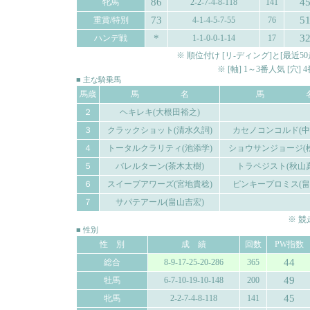
86
4
牝馬
2-2-7-4-8-118
141
73
5
重賞/特別
4-1-4-5-7-55
76
*
3
ハンデ戦
1-1-0-0-1-14
17
※ 順位付け [リ-ディング]と[最
※ [軸] 1～3番人気 [穴
■ 主な騎乗馬
馬歳
馬 名
馬 
２
ヘキレキ(大根田裕之)
３
クラックショット(清水久詞)
カセノコンコルド(中
４
トータルクラリティ(池添学)
ショウサンジョージ(
５
バレルターン(茶木太樹)
トラペジスト(秋山
６
スイープアワーズ(宮地貴稔)
ピンキープロミス(畠
７
サパテアール(畠山吉宏)
※ 
■ 性別
性 別
成 績
回数
PW指数
44
総合
8-9-17-25-20-286
365
49
牡馬
6-7-10-19-10-148
200
45
牝馬
2-2-7-4-8-118
141