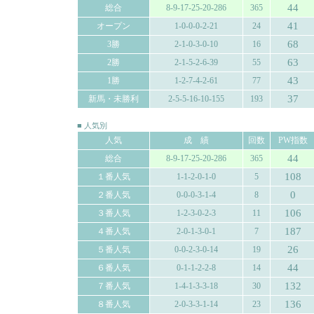
44
総合
8-9-17-25-20-286
365
41
オープン
1-0-0-0-2-21
24
68
3勝
2-1-0-3-0-10
16
63
2勝
2-1-5-2-6-39
55
43
1勝
1-2-7-4-2-61
77
37
新馬・未勝利
2-5-5-16-10-155
193
■ 人気別
人気
成 績
回数
PW指数
44
総合
8-9-17-25-20-286
365
108
１番人気
1-1-2-0-1-0
5
0
２番人気
0-0-0-3-1-4
8
106
３番人気
1-2-3-0-2-3
11
187
４番人気
2-0-1-3-0-1
7
26
５番人気
0-0-2-3-0-14
19
44
６番人気
0-1-1-2-2-8
14
132
７番人気
1-4-1-3-3-18
30
136
８番人気
2-0-3-3-1-14
23