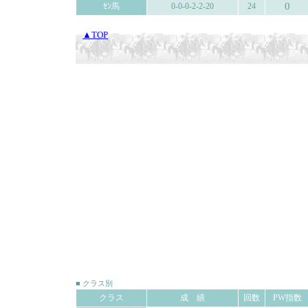
0
ｾﾝ馬
0-0-0-2-2-20
24
▲TOP
■ クラス別
クラス
成 績
回数
PW指数