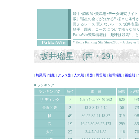
騎手･調教師･競馬場･データ研究サイト
坂井瑠星の全てが分かる!! 様々な条
買えるレース 買えないレース 坂井瑠
騎手、厩舎、コースについて様々な切り
PakkaWin競馬情報は「趣味は競馬!
PakkaWin
* Keiba Ranking Site Since2000 - Jockey & T
坂井瑠星 (西・29)
|
騎乗馬
|
性別
|
クラス別
|
人気別
|
月別
|
脚質別
|
競馬場別
|
距離別
|
■ ランキング
ランキング名
順位
成 績
回数
PW
7
9
リ-ディング
102-74-65-77-40-262
620
2
7
最近50走
13-3-3-12-4-15
50
49
9
軸
86-52-35-41-18-87
319
19
8
穴
16-22-30-36-22-173
299
22
7
大穴
3-4-7-9-11-82
116