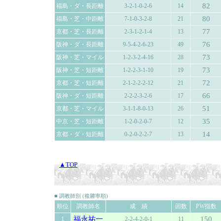
82
福島・ダ・長距離
3-2-1-0-2-6
14
80
福島・芝・中距離
7-1-0-3-2-8
21
77
京都・芝・長距離
2-3-1-2-1-4
13
76
阪神・ダ・長距離
9-5-4-2-6-23
49
73
阪神・芝・マイル
1-2-3-2-4-16
28
73
阪神・芝・短距離
1-2-2-3-1-10
19
72
京都・芝・短距離
2-1-2-2-2-12
21
66
阪神・ダ・短距離
2-2-2-3-2-6
17
51
京都・芝・マイル
3-1-1-8-0-13
26
35
中京・芝・短距離
1-2-0-2-0-7
12
14
京都・ダ・短距離
0-2-0-2-2-7
13
▲TOP
■ 調教師別 (複勝率順)
順位
調教師名
成 績
回数
PW指数
福永祐一
150
1
2-2-4-2-0-1
11