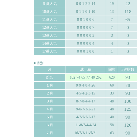
22
９番人気
0-0-1-2-2-14
19
118
10番人気
0-1-1-0-1-10
13
65
11番人気
0-0-1-0-0-6
7
0
12番人気
0-0-0-0-0-7
7
0
13番人気
0-0-0-0-0-3
3
0
14番人気
0-0-0-0-0-4
4
0
17番人気
0-0-0-1-0-0
1
■ 月別
月
成 績
回数
PW指数
93
総合
102-74-65-77-40-262
620
78
１月
9-9-4-8-4-26
60
93
２月
4-5-4-2-3-15
33
100
３月
8-7-8-4-4-17
48
125
４月
9-6-7-3-2-21
48
90
５月
4-7-5-5-2-17
40
126
６月
11-8-7-4-4-24
58
90
７月
16-7-3-11-5-21
63