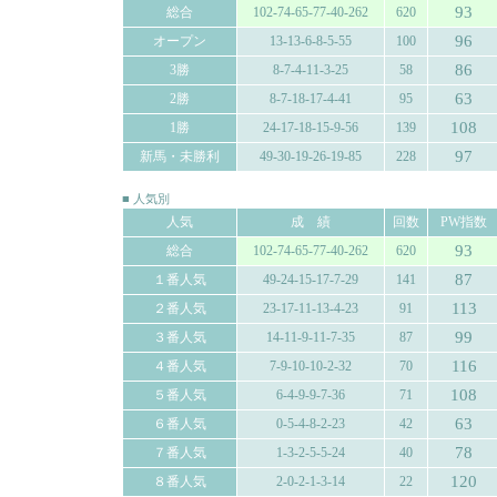
93
総合
102-74-65-77-40-262
620
96
オープン
13-13-6-8-5-55
100
86
3勝
8-7-4-11-3-25
58
63
2勝
8-7-18-17-4-41
95
108
1勝
24-17-18-15-9-56
139
97
新馬・未勝利
49-30-19-26-19-85
228
■ 人気別
人気
成 績
回数
PW指数
93
総合
102-74-65-77-40-262
620
87
１番人気
49-24-15-17-7-29
141
113
２番人気
23-17-11-13-4-23
91
99
３番人気
14-11-9-11-7-35
87
116
４番人気
7-9-10-10-2-32
70
108
５番人気
6-4-9-9-7-36
71
63
６番人気
0-5-4-8-2-23
42
78
７番人気
1-3-2-5-5-24
40
120
８番人気
2-0-2-1-3-14
22