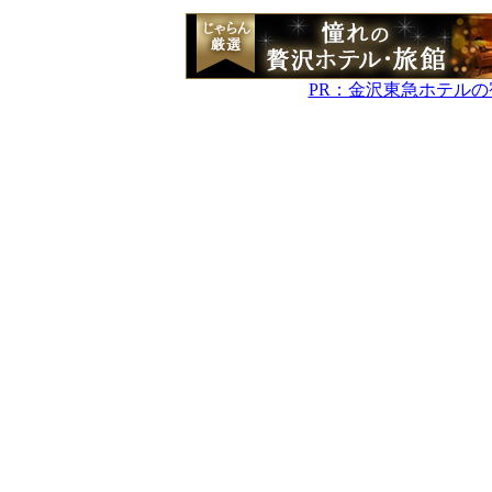
PR：金沢東急ホテル