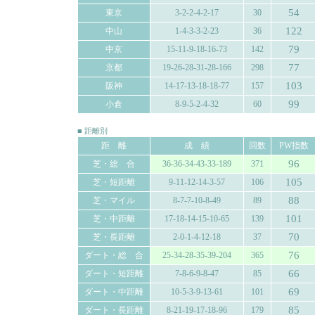
54
東京
3-2-2-4-2-17
30
122
中山
1-4-3-3-2-23
36
79
中京
15-11-9-18-16-73
142
77
京都
19-26-28-31-28-166
298
103
阪神
14-17-13-18-18-77
157
99
小倉
8-9-5-2-4-32
60
■ 距離別
距 離
成 績
回数
PW指数
96
芝・総 合
36-36-34-43-33-189
371
105
芝・短距離
9-11-12-14-3-57
106
88
芝・マイル
8-7-7-10-8-49
89
101
芝・中距離
17-18-14-15-10-65
139
70
芝・長距離
2-0-1-4-12-18
37
76
ダート・総 合
25-34-28-35-39-204
365
66
ダート・短距離
7-8-6-9-8-47
85
69
ダート・中距離
10-5-3-9-13-61
101
85
ダート・長距離
8-21-19-17-18-96
179