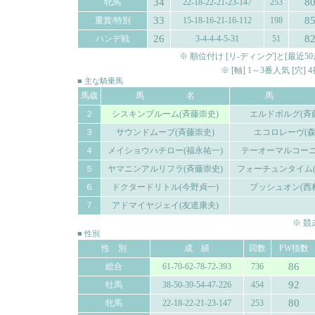
34
8
牝馬
22-18-22-21-23-147
253
33
8
重賞/特別
15-18-16-21-16-112
198
26
8
ハンデ戦
3-4-4-4-5-31
51
※ 順位付け [リ-ディング]と[最
※ [軸] 1～3番人気 [穴
■ 主な騎乗馬
馬歳
馬 名
馬 
２
シスキンブルーム(斉藤崇史)
エルドボルグ(斉
３
サウンドムーブ(斉藤崇史)
エコロレーヴ(森
４
メイショウハチロー(福永祐一)
テーオーマルコーニ
５
ヤマニンアルリフラ(斉藤崇史)
フォーチュンタイム(
６
ドクタードリトル(今野貞一)
プッシュオン(西
７
アドマイヤジェイ(友道康夫)
※ 
■ 性別
性 別
成 績
回数
PW指数
86
総合
61-70-62-78-72-393
736
92
牡馬
38-50-39-54-47-226
454
80
牝馬
22-18-22-21-23-147
253