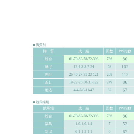
■ 脚質別
脚 質
成 績
回数
PW指数
86
総合
61-70-62-78-72-393
736
102
逃げ
12-4-3-8-7-24
58
113
先行
26-40-27-31-23-121
268
86
差し
19-22-25-30-31-122
249
67
追込
4-4-7-9-11-47
82
■ 競馬場別
競馬場
成 績
回数
PW指数
86
総合
61-70-62-78-72-393
736
52
福島
1-0-1-0-1-4
7
67
新潟
0-1-1-2-1-1
6