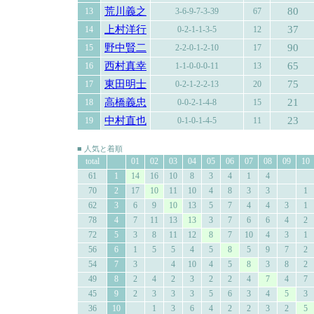
荒川義之
80
13
3-6-9-7-3-39
67
上村洋行
37
14
0-2-1-1-3-5
12
野中賢二
90
15
2-2-0-1-2-10
17
西村真幸
65
16
1-1-0-0-0-11
13
東田明士
75
17
0-2-1-2-2-13
20
高橋義忠
21
18
0-0-2-1-4-8
15
中村直也
23
19
0-1-0-1-4-5
11
■ 人気と着順
total
01
02
03
04
05
06
07
08
09
10
61
1
14
16
10
8
3
4
1
4
70
2
17
10
11
10
4
8
3
3
1
62
3
6
9
10
13
5
7
4
4
3
1
78
4
7
11
13
13
3
7
6
6
4
2
72
5
3
8
11
12
8
7
10
4
3
1
56
6
1
5
5
4
5
8
5
9
7
2
54
7
3
4
10
4
5
8
3
8
2
49
8
2
4
2
3
2
2
4
7
4
7
45
9
2
3
3
3
5
6
3
4
5
3
36
10
1
3
6
4
2
2
3
2
5