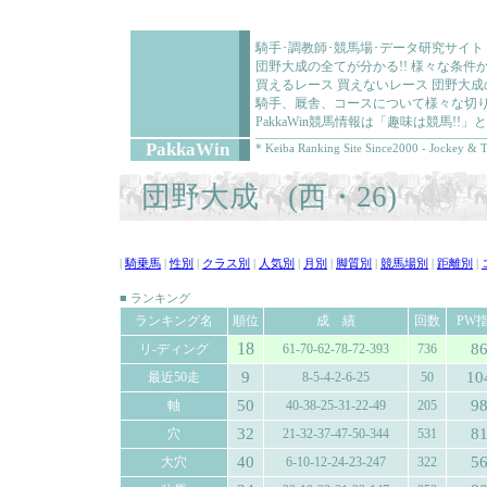
騎手･調教師･競馬場･データ研究サイト
団野大成の全てが分かる!! 様々な条
買えるレース 買えないレース 団野大
騎手、厩舎、コースについて様々な切り
PakkaWin競馬情報は「趣味は競馬!
PakkaWin
* Keiba Ranking Site Since2000 - Jockey & T
団野大成 (西・26)
|
騎乗馬
|
性別
|
クラス別
|
人気別
|
月別
|
脚質別
|
競馬場別
|
距離別
|
■ ランキング
ランキング名
順位
成 績
回数
PW
18
8
リ-ディング
61-70-62-78-72-393
736
9
10
最近50走
8-5-4-2-6-25
50
50
9
軸
40-38-25-31-22-49
205
32
8
穴
21-32-37-47-50-344
531
40
5
大穴
6-10-12-24-23-247
322