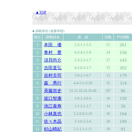
▲TOP
■ 調教師別 (複勝率順)
順位
調教師名
成 績
回数
PW指数
本田 優
261
1
2-3-1-1-1-3
11
奥村 豊
156
2
6-3-4-1-1-9
24
須貝尚介
143
3
2-3-2-2-1-7
17
吉田直弘
202
4
4-2-0-1-1-7
15
吉村圭司
179
5
3-0-2-1-0-7
13
森 秀行
114
6
4-4-5-1-3-18
35
斉藤崇史
86
7
13-11-10-14-10-49
107
坂口智康
150
8
1-0-2-3-0-4
10
池江泰寿
56
9
1-1-2-1-2-7
14
小林真也
104
10
3-2-0-0-3-10
18
佐々木晶
109
11
2-3-0-5-2-6
18
杉山晴紀
91
12
2-2-1-1-1-11
18