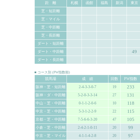
距 離
札幌
函館
福島
新潟
東京
芝・短距離
芝・マイル
芝・中距離
芝・長距離
ダート・短距離
49
ダート・中距離
ダート・長距離
■ コース別 (PW指数順)
競馬場
成 績
回数
PW指数
233
阪神・芝・短距離
2-4-3-3-0-7
19
131
阪神・ダ・中距離
5-2-0-3-3-14
27
118
中山・芝・中距離
0-1-1-2-0-6
10
115
中京・芝・中距離
5-3-1-2-2-9
22
105
京都・芝・中距離
7-5-6-6-3-20
47
99
小倉・芝・中距離
2-4-2-1-0-11
20
97
中京・芝・マイル
4-1-1-4-2-8
20