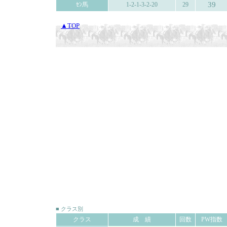
39
ｾﾝ馬
1-2-1-3-2-20
29
▲TOP
■ クラス別
クラス
成 績
回数
PW指数