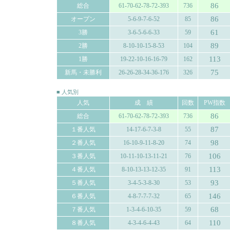
86
総合
61-70-62-78-72-393
736
86
オープン
5-6-9-7-6-52
85
61
3勝
3-6-5-6-6-33
59
89
2勝
8-10-10-15-8-53
104
113
1勝
19-22-10-16-16-79
162
75
新馬・未勝利
26-26-28-34-36-176
326
■ 人気別
人気
成 績
回数
PW指数
86
総合
61-70-62-78-72-393
736
87
１番人気
14-17-6-7-3-8
55
98
２番人気
16-10-9-11-8-20
74
106
３番人気
10-11-10-13-11-21
76
113
４番人気
8-10-13-13-12-35
91
93
５番人気
3-4-5-3-8-30
53
146
６番人気
4-8-7-7-7-32
65
68
７番人気
1-3-4-6-10-35
59
110
８番人気
4-3-4-6-4-43
64