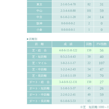
31
東京
2-1-0-5-4-70
82
59
中山
2-3-4-4-8-80
101
14
中京
0-1-0-2-1-20
24
0
阪神
0-0-0-0-0-2
2
0
小倉
0-0-0-0-0-1
1
■ 距離別
距 離
成 績
回数
PW指数
56
芝・総 合
4-8-6-11-8-122
159
40
芝・短距離
0-5-2-5-4-43
59
107
芝・マイル
1-0-2-1-1-17
22
47
芝・中距離
1-2-2-4-2-43
54
70
芝・長距離
2-1-0-1-1-19
24
27
ダート・総 合
3-4-0-9-12-131
159
26
ダート・短距離
1-1-0-1-5-37
45
59
ダート・中距離
2-2-0-2-2-41
49
3
ダート・長距離
0-1-0-6-5-53
65
※芝 短距離 1000～150