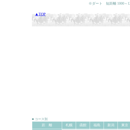
※ダート 短距離 1000～120
▲TOP
■ コース別
距 離
札幌
函館
福島
新潟
東京