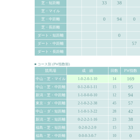
33
38
芝・短距離
芝・マイル
0
94
0
芝・中距離
芝・長距離
0
ダート・短距離
57
ダート・中距離
ダート・長距離
■ コース別 (PW指数順)
競馬場
成 績
回数
PW指数
169
中山・芝・マイル
1-0-2-0-1-10
14
95
中山・芝・中距離
0-1-2-0-1-11
15
94
新潟・芝・中距離
1-1-0-0-0-10
12
57
東京・ダ・中距離
2-1-0-2-2-38
45
42
中山・ダ・短距離
1-1-0-1-3-22
28
38
新潟・芝・短距離
0-2-2-2-1-16
23
33
福島・芝・短距離
0-2-0-2-2-9
15
0
福島・芝・中距離
0-0-0-3-0-7
10