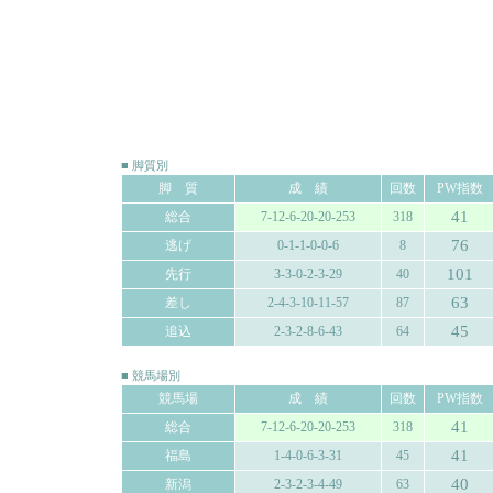
■ 脚質別
脚 質
成 績
回数
PW指数
41
総合
7-12-6-20-20-253
318
76
逃げ
0-1-1-0-0-6
8
101
先行
3-3-0-2-3-29
40
63
差し
2-4-3-10-11-57
87
45
追込
2-3-2-8-6-43
64
■ 競馬場別
競馬場
成 績
回数
PW指数
41
総合
7-12-6-20-20-253
318
41
福島
1-4-0-6-3-31
45
40
新潟
2-3-2-3-4-49
63