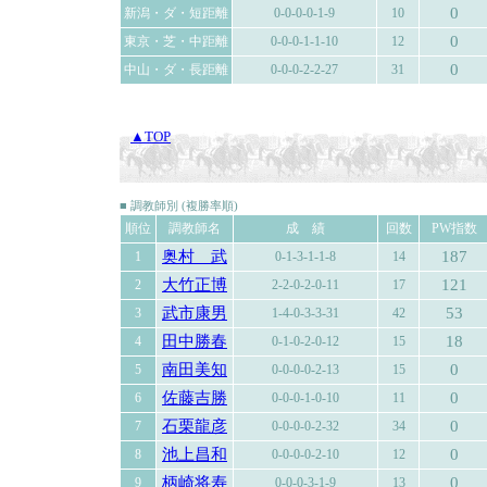
0
新潟・ダ・短距離
0-0-0-0-1-9
10
0
東京・芝・中距離
0-0-0-1-1-10
12
0
中山・ダ・長距離
0-0-0-2-2-27
31
▲TOP
■ 調教師別 (複勝率順)
順位
調教師名
成 績
回数
PW指数
奥村 武
187
1
0-1-3-1-1-8
14
大竹正博
121
2
2-2-0-2-0-11
17
武市康男
53
3
1-4-0-3-3-31
42
田中勝春
18
4
0-1-0-2-0-12
15
南田美知
0
5
0-0-0-0-2-13
15
佐藤吉勝
0
6
0-0-0-1-0-10
11
石栗龍彦
0
7
0-0-0-0-2-32
34
池上昌和
0
8
0-0-0-0-2-10
12
柄崎将寿
0
9
0-0-0-3-1-9
13