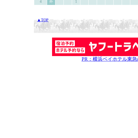
4
外
1
▲TOP
PR：横浜ベイホテル東