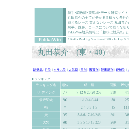
騎手･調教師･競馬場･データ研究サイト
丸田恭介の全てが分かる!! 様々な条
買えるレース 買えないレース 丸田恭
騎手、厩舎、コースについて様々な切り
PakkaWin競馬情報は「趣味は競馬!
PakkaWin
* Keiba Ranking Site Since2000 - Jockey & T
丸田恭介 (東・40)
|
騎乗馬
|
性別
|
クラス別
|
人気別
|
月別
|
脚質別
|
競馬場別
|
距離別
|
■ ランキング
ランキング名
順位
成 績
回数
PW
77
4
リ-ディング
7-12-6-20-20-253
318
86
2
最近50走
1-1-0-4-0-44
50
*
11
軸
2-4-0-3-1-5
15
95
3
穴
5-8-6-17-19-246
301
90
3
大穴
3-5-5-13-15-228
269