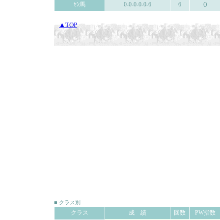
0
ｾﾝ馬
0-0-0-0-0-6
6
▲TOP
■ クラス別
クラス
成 績
回数
PW指数