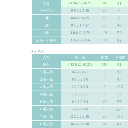
41
総合
7-12-6-20-20-253
318
0
オープン
0-0-0-3-1-16
20
0
3勝
0-0-0-0-1-15
16
46
2勝
0-1-2-1-4-27
35
53
1勝
4-8-0-10-5-79
106
42
新馬・未勝利
3-3-4-6-9-116
141
■ 人気別
人気
成 績
回数
PW指数
41
総合
7-12-6-20-20-253
318
90
１番人気
0-2-0-0-0-1
3
44
２番人気
0-1-0-2-1-0
4
166
３番人気
2-1-0-1-0-4
8
77
４番人気
1-0-0-2-3-1
7
36
５番人気
0-1-1-2-1-8
13
164
６番人気
1-2-0-0-0-9
12
143
７番人気
2-2-2-2-2-16
26
64
８番人気
0-2-1-3-0-18
24