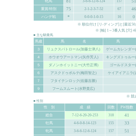
81
5
牝馬
3-6-6-12-6-124
157
75
4
重賞/特別
2-1-2-3-7-52
67
*
0
ハンデ戦
0-0-0-1-0-15
16
※ 順位付け [リ-ディング]と[最
※ [軸] 1～3番人気 [穴
■ 主な騎乗馬
馬歳
馬 名
馬 
３
リュクスパトロール(加藤士津八)
ゲームカレンダー(
４
ホウオウアートマン(矢作芳人)
キングズトゥルー(
５
ダノンホイットニー(大竹正博)
ゴールドスター(
６
アスクドゥポルテ(梅田智之)
ケイアイアニラ(
７
フタイテンロック(佐藤吉勝)
９
フームスムート(水野貴広)
※ 
■ 性別
性 別
成 績
回数
PW指数
41
総合
7-12-6-20-20-253
318
33
牡馬
4-6-0-8-14-123
155
51
牝馬
3-6-6-12-6-124
157