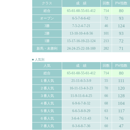
クラス
成 績
回数
PW指数
80
総合
65-61-60-55-61-412
714
93
オープン
6-5-7-6-6-42
72
124
3勝
7-5-2-4-7-21
46
93
2勝
13-10-10-4-8-56
101
72
1勝
15-17-16-19-22-124
213
71
新馬・未勝利
24-24-25-22-18-169
282
■ 人気別
人気
成 績
回数
PW指数
80
総合
65-61-60-55-61-412
714
111
１番人気
21-11-6-5-3-9
55
120
２番人気
16-11-13-4-3-23
70
128
３番人気
11-9-11-6-4-25
66
104
４番人気
6-9-6-7-8-32
68
117
５番人気
6-6-5-8-9-29
63
76
６番人気
3-6-4-7-11-43
74
47
７番人気
0-3-6-8-7-36
60