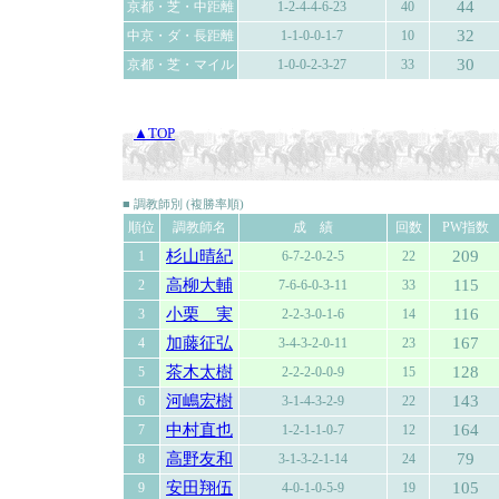
44
京都・芝・中距離
1-2-4-4-6-23
40
32
中京・ダ・長距離
1-1-0-0-1-7
10
30
京都・芝・マイル
1-0-0-2-3-27
33
▲TOP
■ 調教師別 (複勝率順)
順位
調教師名
成 績
回数
PW指数
杉山晴紀
209
1
6-7-2-0-2-5
22
高柳大輔
115
2
7-6-6-0-3-11
33
小栗 実
116
3
2-2-3-0-1-6
14
加藤征弘
167
4
3-4-3-2-0-11
23
茶木太樹
128
5
2-2-2-0-0-9
15
河嶋宏樹
143
6
3-1-4-3-2-9
22
中村直也
164
7
1-2-1-1-0-7
12
高野友和
79
8
3-1-3-2-1-14
24
安田翔伍
105
9
4-0-1-0-5-9
19