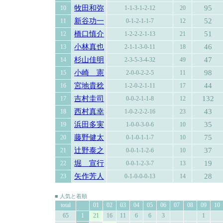
牧田和弥
95
10
1-1-3-1-2-12
20
新谷功一
52
11
0-1-2-1-1-7
12
橋口慎介
51
12
1-2-2-2-1-13
21
小林真也
46
13
2-1-1-3-0-11
18
杉山佳明
47
14
2-3-5-3-4-32
49
小崎 憲
98
15
2-0-0-2-2-5
11
宮地貴稔
44
16
1-2-0-2-1-11
17
吉村圭司
132
17
0-0-2-1-1-8
12
西村真幸
43
18
1-0-2-2-2-16
23
浜田多実
35
19
1-0-0-3-0-6
10
藤野健太
75
20
0-1-0-1-1-7
10
辻野泰之
37
21
0-0-1-1-2-6
10
堀 宣行
19
22
0-0-1-2-3-7
13
矢作芳人
28
23
0-1-0-0-0-13
14
■ 人気と着順
total
01
02
03
04
05
06
07
08
09
10
65
1
21
16
11
6
6
3
1