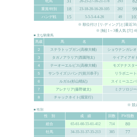
31
8
牝馬
26-25-27-16-21-178
293
18
9
重賞/特別
23-18-20-16-20-105
202
15
10
ハンデ戦
5-5-5-4-4-26
49
※ 順位付け [リ-ディング]と[最
※ [軸] 1～3番人気 [穴
■ 主な騎乗馬
馬歳
馬 名
馬
２
ステラトップガン(高柳大輔)
ショウナンガレオ
３
タガノアラリア(西園翔太)
ケイアイアギト
４
テーオーエルビス(高柳大輔)
モズナナスター
５
サンライズジパング(前川恭子)
リラボニート
６
ルガル(杉山晴紀)
スイミーユニバ
７
アレナリア(藤野健太)
ミクソロジー
８
チャックネイト(堀宣行)
※ 
■ 性別
性 別
成 績
回数
PW指数
80
総合
65-61-60-55-61-412
714
77
牡馬
34-35-31-37-35-213
385