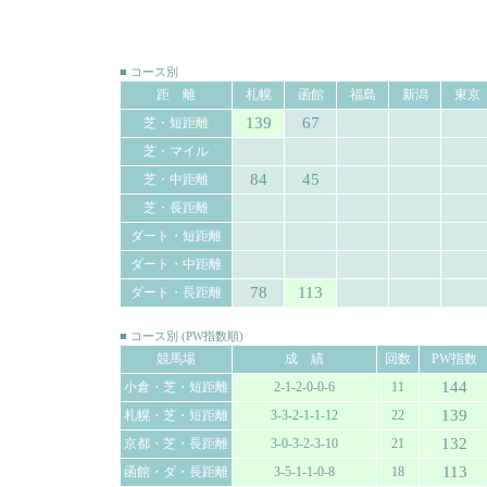
■ コース別
距 離
札幌
函館
福島
新潟
東京
139
67
芝・短距離
芝・マイル
84
45
芝・中距離
芝・長距離
ダート・短距離
ダート・中距離
78
113
ダート・長距離
■ コース別 (PW指数順)
競馬場
成 績
回数
PW指数
144
小倉・芝・短距離
2-1-2-0-0-6
11
139
札幌・芝・短距離
3-3-2-1-1-12
22
132
京都・芝・長距離
3-0-3-2-3-10
21
113
函館・ダ・長距離
3-5-1-1-0-8
18