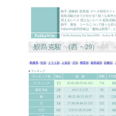
騎手･調教師･競馬場･データ研究サイト
鮫島克駿の全てが分かる!! 様々な条
買えるレース 買えないレース 鮫島克
騎手、厩舎、コースについて様々な切り
PakkaWin競馬情報は「趣味は競馬!
PakkaWin
* Keiba Ranking Site Since2000 - Jockey & T
鮫島克駿 (西・29)
|
騎乗馬
|
性別
|
クラス別
|
人気別
|
月別
|
脚質別
|
競馬場別
|
距離別
|
■ ランキング
ランキング名
順位
成 績
回数
PW
15
8
リ-ディング
65-61-60-55-61-412
714
28
8
最近50走
4-6-7-5-3-25
50
18
12
軸
48-31-30-15-10-57
191
54
6
穴
17-30-30-40-51-353
521
60
4
大穴
2-9-15-18-23-249
316