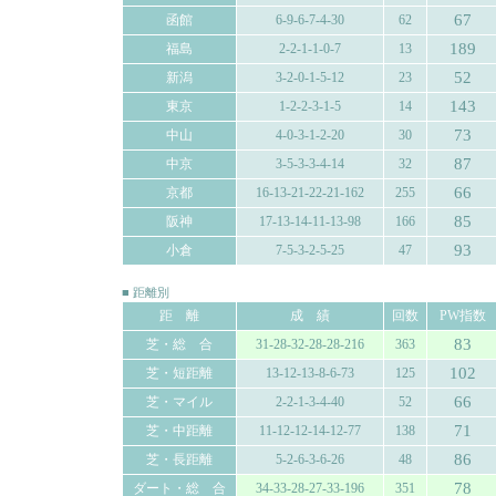
67
函館
6-9-6-7-4-30
62
189
福島
2-2-1-1-0-7
13
52
新潟
3-2-0-1-5-12
23
143
東京
1-2-2-3-1-5
14
73
中山
4-0-3-1-2-20
30
87
中京
3-5-3-3-4-14
32
66
京都
16-13-21-22-21-162
255
85
阪神
17-13-14-11-13-98
166
93
小倉
7-5-3-2-5-25
47
■ 距離別
距 離
成 績
回数
PW指数
83
芝・総 合
31-28-32-28-28-216
363
102
芝・短距離
13-12-13-8-6-73
125
66
芝・マイル
2-2-1-3-4-40
52
71
芝・中距離
11-12-12-14-12-77
138
86
芝・長距離
5-2-6-3-6-26
48
78
ダート・総 合
34-33-28-27-33-196
351