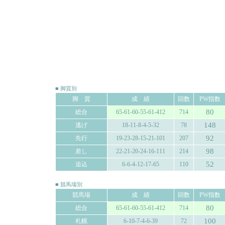
■ 脚質別
脚 質
成 績
回数
PW指数
80
総合
65-61-60-55-61-412
714
148
逃げ
18-11-8-4-5-32
78
92
先行
19-23-28-15-21-101
207
98
差し
22-21-20-24-16-111
214
52
追込
6-6-4-12-17-65
110
■ 競馬場別
競馬場
成 績
回数
PW指数
80
総合
65-61-60-55-61-412
714
100
札幌
6-10-7-4-6-39
72