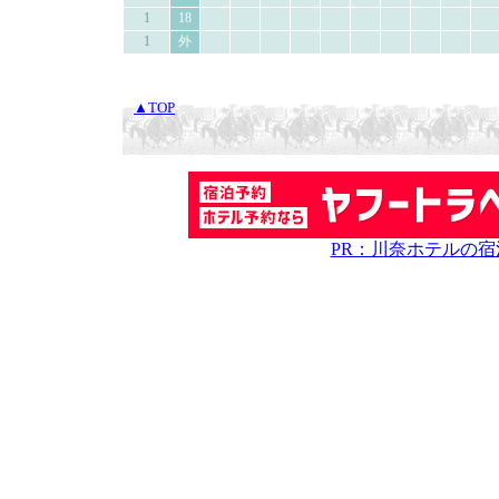
1
18
1
外
▲TOP
PR：川奈ホテルの宿