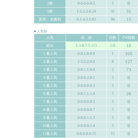
0
2勝
0-0-0-0-0-5
5
31
1勝
1-2-2-2-0-24
31
15
新馬・未勝利
0-1-4-5-5-83
98
■ 人気別
人気
成 績
回数
PW指数
18
総合
1-3-6-7-5-113
135
105
１番人気
0-0-1-0-0-0
1
127
２番人気
1-3-2-2-0-0
8
73
３番人気
0-0-1-1-0-0
2
0
４番人気
0-0-0-2-0-1
3
0
５番人気
0-0-0-0-0-3
3
26
６番人気
0-0-1-1-1-4
7
0
７番人気
0-0-0-0-0-5
5
0
８番人気
0-0-0-0-0-7
7
0
９番人気
0-0-0-1-1-3
5
0
10番人気
0-0-0-0-1-4
5
0
11番人気
0-0-0-0-0-15
15