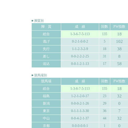
■ 脚質別
脚 質
成 績
回数
PW指数
18
総合
1-3-6-7-5-113
135
102
逃げ
0-2-1-0-0-2
5
38
先行
1-1-2-3-2-9
18
8
差し
0-0-2-2-2-25
31
58
追込
0-0-1-2-1-13
17
■ 競馬場別
競馬場
成 績
回数
PW指数
18
総合
1-3-6-7-5-113
135
32
福島
1-2-1-2-0-17
23
0
新潟
0-0-0-2-1-26
29
7
東京
0-1-1-1-3-30
36
32
中山
0-0-4-2-1-37
44
0
京都
0-0-0-0-0-1
1