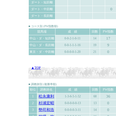
ダート・短距離
0
ダート・中距離
ダート・長距離
■ コース別 (PW指数順)
競馬場
成 績
回数
PW指数
17
中山・ダ・短距離
0-0-2-1-0-11
14
9
中山・ダ・長距離
0-0-1-1-1-16
19
0
東京・ダ・中距離
0-0-0-0-1-20
21
▲TOP
■ 調教師別 (複勝率順)
順位
調教師名
成 績
回数
PW指数
松永康利
36
1
1-3-6-5-1-52
68
杉浦宏昭
0
2
0-0-0-0-0-13
13
勢司和浩
0
3
0-0-0-0-3-11
14