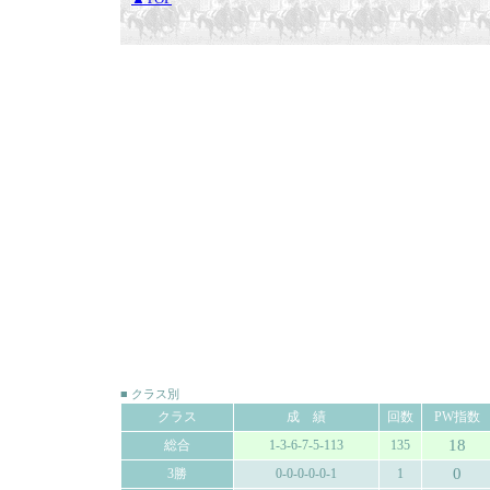
■ クラス別
クラス
成 績
回数
PW指数
18
総合
1-3-6-7-5-113
135
0
3勝
0-0-0-0-0-1
1