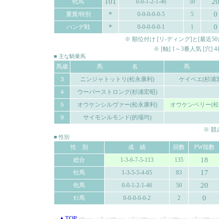
101
2
牝馬
0-0-1-2-1-46
50
*
0
重賞/特別
0-0-0-0-0-5
5
*
0
ハンデ戦
0-0-0-0-0-1
1
※ 順位付け [リ-ディング]と[最
※ [軸] 1～3番人気 [穴
■ 主な騎乗馬
馬歳
馬 名
馬 
３
ニンジャトットリ(松永康利)
ケイベエ(杉浦
４
ウーバーストロング(杉浦宏昭)
５
オウケンシルヴァー(松永康利)
オウケンベリー(松
９
サイモンルモンド(的場均)
※ 
■ 性別
性 別
成 績
回数
PW指数
18
総合
1-3-6-7-5-113
135
17
牡馬
1-3-5-5-4-65
83
20
牝馬
0-0-1-2-1-46
50
0
ｾﾝ馬
0-0-0-0-0-2
2
▲TOP