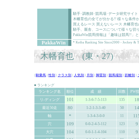
騎手･調教師･競馬場･データ研究サイト
木幡育也の全てが分かる!! 様々な条
買えるレース 買えないレース 木幡育
騎手、厩舎、コースについて様々な切り
PakkaWin競馬情報は「趣味は競馬!
PakkaWin
* Keiba Ranking Site Since2000 - Jockey & T
木幡育也 (東・27)
|
騎乗馬
|
性別
|
クラス別
|
人気別
|
月別
|
脚質別
|
競馬場別
|
距離別
|
■ ランキング
ランキング名
順位
成 績
回数
PW
101
1
リ-ディング
1-3-6-7-5-113
135
80
1
最近50走
1-2-1-3-3-40
50
*
11
軸
1-3-4-3-0-0
11
109
9
穴
0-0-2-4-5-112
123
104
9
大穴
0-0-1-1-4-104
110