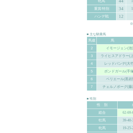
44
牝馬
1
34
重賞/特別
1
12
ハンデ戦
※
■ 主な騎乗馬
馬歳
馬 
２
イモージェン(池
３
ライヒスアドラー(上
４
レッドバンデ(大竹
５
ボンドガール(手塚
６
ペリエール(黒岩
７
チェルノボーグ(藤
■ 性別
性 別
総合
62-69-
牡馬
39-40-
牝馬
19-25-