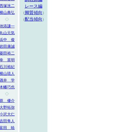
西塚洸二
レース編
横山典弘
(
脚質傾向
)
(
配当傾向
)
◇
池添謙一
丸山元気
浜中 俊
岩田康誠
菱田裕二
幸 英明
石川裕紀
横山琉人
酒井 学
木幡巧也
◇
原 優介
大野拓弥
小沢大仁
吉田隼人
富田 暁