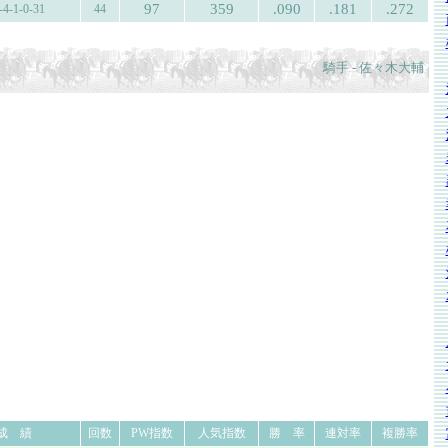
97
359
.090
.181
.272
-4-1-0-31
44
騎手 - 佐々木大輔
成 績
回数
PW指数
人気指数
勝 率
連対率
複勝率