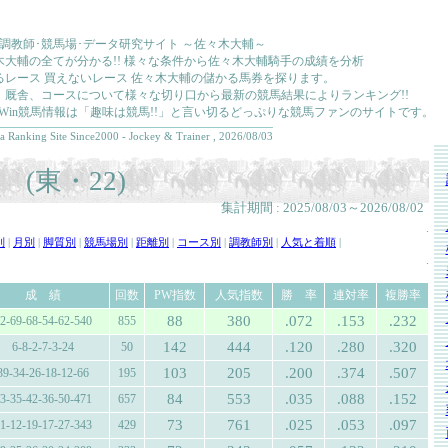
･調教師･競馬場･データ研究サイト ～佐々木大輔～
木大輔の全てが分かる!! 様々な条件から佐々木大輔騎手の成績を分析
るレース 買えないレース 佐々木大輔の儲かる馬券を探ります。
、厩舎、コースについて様々な切り口から最新の競馬結果によりランキング!!
kkaWin競馬情報は「趣味は競馬!!」と言い切るどっぷりな競馬ファンのサイトです。
a Ranking Site Since2000 - Jockey & Trainer , 2026/08/03
(東・22)
集計期間 : 2025/08/03～2026/08/02
.
別
|
月別
|
脚質別
|
競馬場別
|
距離別
|
コース別
|
調教師別
|
人気と着順
|
.
成 績
回数
PW指数
人気指数
勝 率
連対率
複勝率
88
380
.072
.153
.232
2-69-68-54-62-540
855
142
444
.120
.280
.320
6-8-2-7-3-24
50
103
205
.200
.374
.507
39-34-26-18-12-66
195
84
553
.035
.088
.152
3-35-42-36-50-471
657
73
761
.025
.053
.097
1-12-19-17-27-343
429