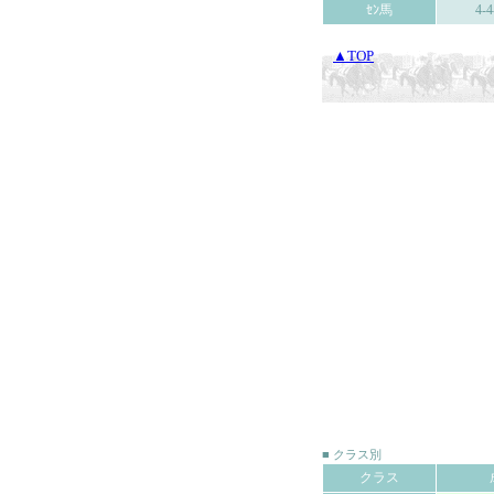
ｾﾝ馬
4-4
▲TOP
■ クラス別
クラス