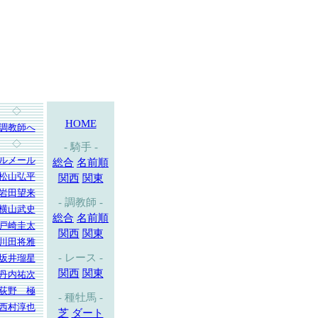
◇
HOME
調教師へ
◇
- 騎手 -
ルメール
総合
名前順
松山弘平
関西
関東
岩田望来
- 調教師 -
横山武史
総合
名前順
戸崎圭太
関西
関東
川田将雅
- レース -
坂井瑠星
関西
関東
丹内祐次
荻野 極
- 種牡馬 -
西村淳也
芝
ダート