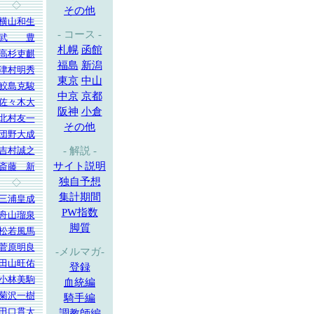
◇
その他
横山和生
- コース -
武 豊
札幌
函館
高杉吏麒
福島
新潟
津村明秀
東京
中山
鮫島克駿
中京
京都
佐々木大
阪神
小倉
北村友一
その他
団野大成
吉村誠之
- 解説 -
サイト説明
斎藤 新
独自予想
◇
集計期間
三浦皇成
PW指数
舟山瑠泉
脚質
松若風馬
菅原明良
-メルマガ-
田山旺佑
登録
小林美駒
血統編
菊沢一樹
騎手編
田口貫太
調教師編