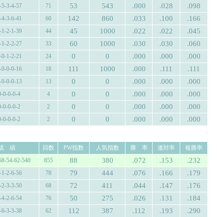
53
543
.000
.028
.098
-5-3-4-57
71
142
860
.033
.100
.166
-4-3-6-41
60
45
1000
.022
.022
.045
-1-2-1-39
44
60
1000
.030
.030
.060
-1-2-2-27
33
0
0
.000
.000
.000
-0-1-2-21
24
111
1000
.000
.111
.111
-0-0-0-16
18
0
0
.000
.000
.000
-0-0-0-13
13
0
0
.000
.000
.000
0-0-0-0-4
4
0
0
.000
.000
.000
0-0-0-0-2
2
0
0
.000
.000
.000
0-0-0-0-2
2
.
成 績
回数
PW指数
人気指数
勝 率
連対率
複勝率
88
380
.072
.153
.232
68-54-62-540
855
79
444
.076
.166
.179
-1-2-6-56
78
72
411
.044
.147
.176
-2-3-3-50
68
50
275
.026
.131
.184
-4-2-6-54
76
112
387
.112
.193
.290
-6-3-3-38
62