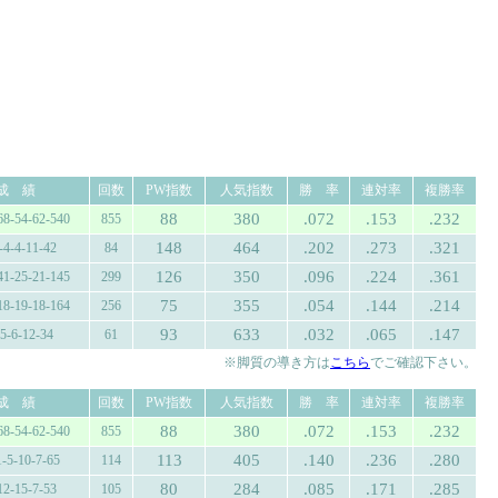
成 績
回数
PW指数
人気指数
勝 率
連対率
複勝率
88
380
.072
.153
.232
68-54-62-540
855
148
464
.202
.273
.321
-4-4-11-42
84
126
350
.096
.224
.361
41-25-21-145
299
75
355
.054
.144
.214
18-19-18-164
256
93
633
.032
.065
.147
-5-6-12-34
61
※脚質の導き方は
こちら
でご確認下さい。
成 績
回数
PW指数
人気指数
勝 率
連対率
複勝率
88
380
.072
.153
.232
68-54-62-540
855
113
405
.140
.236
.280
1-5-10-7-65
114
80
284
.085
.171
.285
12-15-7-53
105