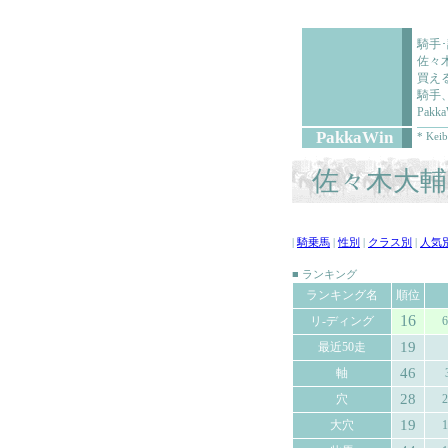
騎手
佐々
買え
騎手
Pa
PakkaWin
* Keib
佐々木大輔 
|
騎乗馬
|
性別
|
クラス別
|
人気
■ ランキング
ランキング名
順位
16
リ-ディング
6
19
最近50走
46
軸
28
穴
2
19
大穴
1