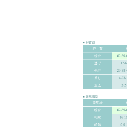
■ 脚質別
脚 質
総合
62-69-
逃げ
17-6
先行
29-38-
差し
14-23-
追込
2-2
■ 競馬場別
競馬場
総合
62-69-
札幌
16-1
函館
9-9-