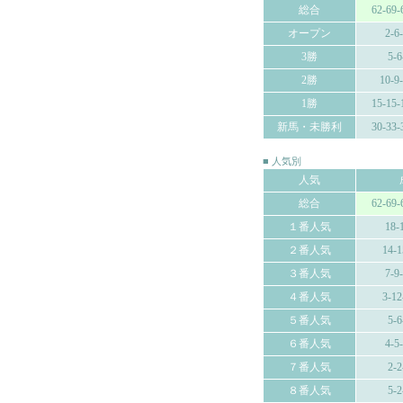
総合
62-69-
オープン
2-6
3勝
5-6
2勝
10-9
1勝
15-15-
新馬・未勝利
30-33-
■ 人気別
人気
総合
62-69-
１番人気
18-
２番人気
14-1
３番人気
7-9
４番人気
3-12
５番人気
5-6
６番人気
4-5
７番人気
2-2
８番人気
5-2