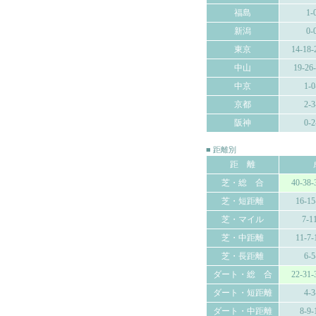
福島
1-
新潟
0-
東京
14-18-
中山
19-26
中京
1-0
京都
2-3
阪神
0-2
■ 距離別
距 離
芝・総 合
40-38-
芝・短距離
16-15
芝・マイル
7-1
芝・中距離
11-7-
芝・長距離
6-5
ダート・総 合
22-31-
ダート・短距離
4-3
ダート・中距離
8-9-