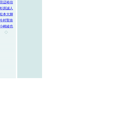
田辺裕信
杉原誠人
松本大輝
今村聖奈
小崎綾也
◇