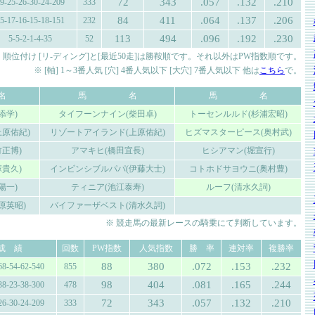
72
343
.057
.132
.210
9-25-26-30-24-209
333
84
411
.064
.137
.206
5-17-16-15-18-151
232
113
494
.096
.192
.230
5-5-2-1-4-35
52
 順位付け [リ-ディング]と[最近50走]は勝鞍順です。それ以外はPW指数順です。
※ [軸] 1～3番人気 [穴] 4番人気以下 [大穴] 7番人気以下 他は
こちら
で。
名
馬 名
馬 名
添学)
タイフーンナイン(柴田卓)
トーセンルルド(杉浦宏昭)
原佑紀)
リゾートアイランド(上原佑紀)
ヒズマスターピース(奥村武)
正博)
アマキヒ(橋田宜長)
ヒシアマン(堀宣行)
貴久)
インビンシブルパパ(伊藤大士)
コトホドサヨウニ(奥村豊)
陽一)
ティニア(池江泰寿)
ルーフ(清水久詞)
原英昭)
バイファーザベスト(清水久詞)
※ 競走馬の最新レースの騎乗にて判断しています。
成 績
回数
PW指数
人気指数
勝 率
連対率
複勝率
88
380
.072
.153
.232
68-54-62-540
855
98
404
.081
.165
.244
38-23-38-300
478
72
343
.057
.132
.210
26-30-24-209
333