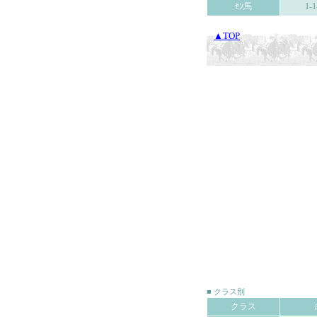
ｾﾝ馬
1-1
▲TOP
■ クラス別
クラス