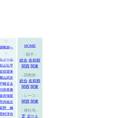
◇
HOME
調教師へ
◇
- 騎手 -
ルメール
総合
名前順
松山弘平
関西
関東
岩田望来
- 調教師 -
横山武史
総合
名前順
戸崎圭太
関西
関東
川田将雅
- レース -
坂井瑠星
関西
関東
丹内祐次
荻野 極
- 種牡馬 -
西村淳也
芝
ダート