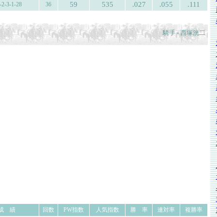
59
535
.027
.055
.111
-2-3-1-28
36
騎手 - 西塚洸二
成 績
回数
PW指数
人気指数
勝 率
連対率
複勝率