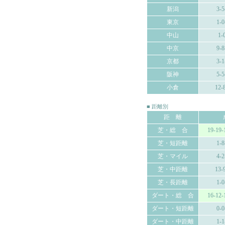
新潟
3-5
東京
1-0
中山
1-
中京
9-8
京都
3-1
阪神
5-5
小倉
12-
■ 距離別
距 離
芝・総 合
19-19-
芝・短距離
1-8
芝・マイル
4-2
芝・中距離
13-
芝・長距離
1-0
ダート・総 合
16-12-
ダート・短距離
0-0
ダート・中距離
1-1