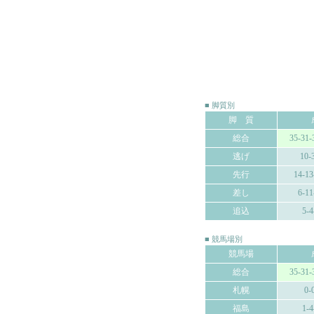
■ 脚質別
脚 質
総合
35-31-
逃げ
10-
先行
14-13
差し
6-11
追込
5-4
■ 競馬場別
競馬場
総合
35-31-
札幌
0-
福島
1-4