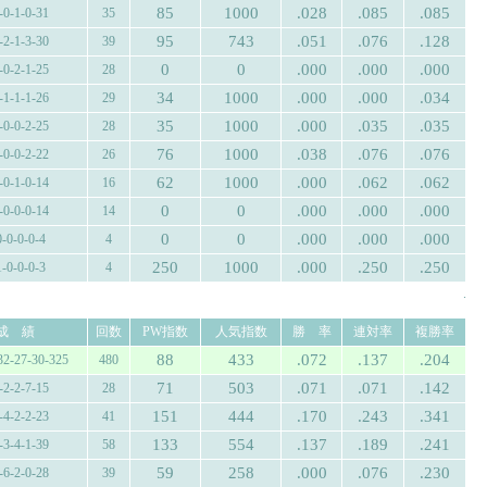
85
1000
.028
.085
.085
-0-1-0-31
35
95
743
.051
.076
.128
-2-1-3-30
39
0
0
.000
.000
.000
-0-2-1-25
28
34
1000
.000
.000
.034
-1-1-1-26
29
35
1000
.000
.035
.035
-0-0-2-25
28
76
1000
.038
.076
.076
-0-0-2-22
26
62
1000
.000
.062
.062
-0-1-0-14
16
0
0
.000
.000
.000
-0-0-0-14
14
0
0
.000
.000
.000
0-0-0-0-4
4
250
1000
.000
.250
.250
1-0-0-0-3
4
.
成 績
回数
PW指数
人気指数
勝 率
連対率
複勝率
88
433
.072
.137
.204
32-27-30-325
480
71
503
.071
.071
.142
-2-2-7-15
28
151
444
.170
.243
.341
-4-2-2-23
41
133
554
.137
.189
.241
-3-4-1-39
58
59
258
.000
.076
.230
-6-2-0-28
39