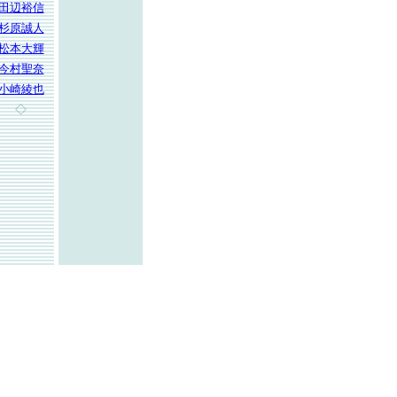
田辺裕信
杉原誠人
松本大輝
今村聖奈
小崎綾也
◇