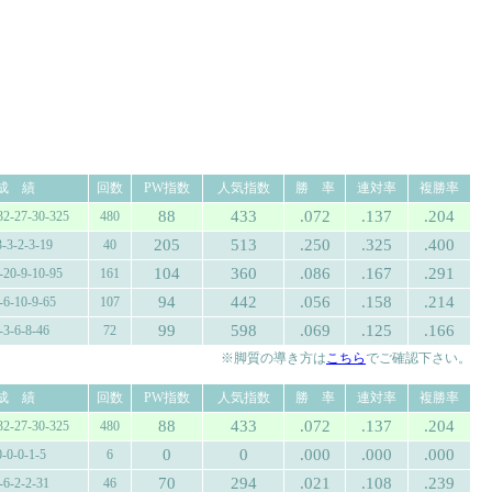
成 績
回数
PW指数
人気指数
勝 率
連対率
複勝率
88
433
.072
.137
.204
32-27-30-325
480
205
513
.250
.325
.400
3-3-2-3-19
40
104
360
.086
.167
.291
-20-9-10-95
161
94
442
.056
.158
.214
-6-10-9-65
107
99
598
.069
.125
.166
-3-6-8-46
72
※脚質の導き方は
こちら
でご確認下さい。
成 績
回数
PW指数
人気指数
勝 率
連対率
複勝率
88
433
.072
.137
.204
32-27-30-325
480
0
0
.000
.000
.000
0-0-0-1-5
6
70
294
.021
.108
.239
-6-2-2-31
46