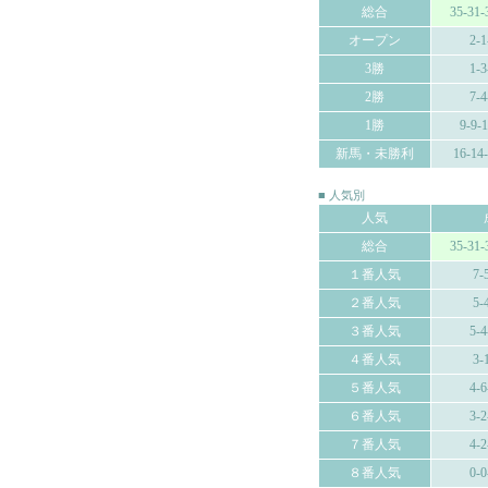
総合
35-31-
オープン
2-1
3勝
1-3
2勝
7-4
1勝
9-9-
新馬・未勝利
16-14
■ 人気別
人気
総合
35-31-
１番人気
7-
２番人気
5-
３番人気
5-4
４番人気
3-
５番人気
4-6
６番人気
3-2
７番人気
4-2
８番人気
0-0