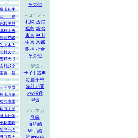
◇
その他
横山和生
- コース -
武 豊
札幌
函館
高杉吏麒
福島
新潟
津村明秀
東京
中山
鮫島克駿
中京
京都
佐々木大
阪神
小倉
北村友一
その他
団野大成
吉村誠之
- 解説 -
サイト説明
斎藤 新
独自予想
◇
集計期間
三浦皇成
PW指数
舟山瑠泉
脚質
松若風馬
菅原明良
-メルマガ-
田山旺佑
登録
小林美駒
血統編
菊沢一樹
騎手編
田口貫太
調教師編