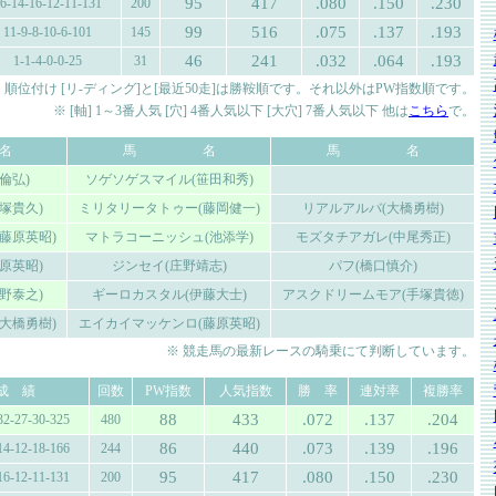
95
417
.080
.150
.230
6-14-16-12-11-131
200
99
516
.075
.137
.193
11-9-8-10-6-101
145
46
241
.032
.064
.193
1-1-4-0-0-25
31
 順位付け [リ-ディング]と[最近50走]は勝鞍順です。それ以外はPW指数順です。
※ [軸] 1～3番人気 [穴] 4番人気以下 [大穴] 7番人気以下 他は
こちら
で。
名
馬 名
馬 名
倫弘)
ソゲソゲスマイル(笹田和秀)
塚貴久)
ミリタリータトゥー(藤岡健一)
リアルアルバ(大橋勇樹)
藤原英昭)
マトラコーニッシュ(池添学)
モズタチアガレ(中尾秀正)
原英昭)
ジンセイ(庄野靖志)
パフ(橋口慎介)
野泰之)
ギーロカスタル(伊藤大士)
アスクドリームモア(手塚貴徳)
大橋勇樹)
エイカイマッケンロ(藤原英昭)
※ 競走馬の最新レースの騎乗にて判断しています。
成 績
回数
PW指数
人気指数
勝 率
連対率
複勝率
88
433
.072
.137
.204
32-27-30-325
480
86
440
.073
.139
.196
14-12-18-166
244
95
417
.080
.150
.230
16-12-11-131
200