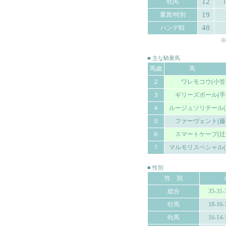
12
牝馬
1
19
重賞/特別
48
ハンデ戦
※
■ 主な騎乗馬
馬歳
馬 
２
ワレモコウ(小笠
３
ギリーズボール(手
４
ルージュソリテール(
５
ファーヴェント(藤
６
スマートケープ(辻
７
マルモリスペシャル(
■ 性別
性 別
総合
35-31-
牡馬
18-16-
牝馬
16-14-