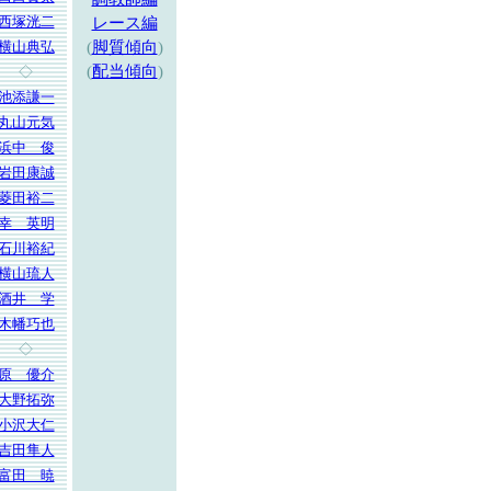
西塚洸二
レース編
横山典弘
(
脚質傾向
)
(
配当傾向
)
◇
池添謙一
丸山元気
浜中 俊
岩田康誠
菱田裕二
幸 英明
石川裕紀
横山琉人
酒井 学
木幡巧也
◇
原 優介
大野拓弥
小沢大仁
吉田隼人
富田 暁