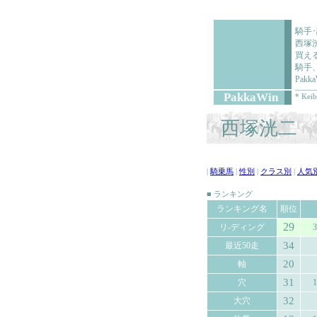
騎手
西塚
買え
騎手
Pa
PakkaWin
* Keib
西塚洸二 (
|
騎乗馬
|
性別
|
クラス別
|
人気
■ ランキング
ランキング名
順位
29
リ-ディング
3
34
最近50走
20
軸
31
穴
1
32
大穴