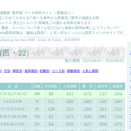
･調教師･競馬場･データ研究サイト ～西塚洸二～
洸二の全てが分かる!! 様々な条件から西塚洸二騎手の成績を分析
るレース 買えないレース 西塚洸二の儲かる馬券を探ります。
、厩舎、コースについて様々な切り口から最新の競馬結果によりランキング!!
kkaWin競馬情報は「趣味は競馬!!」と言い切るどっぷりな競馬ファンのサイトです。
a Ranking Site Since2000 - Jockey & Trainer , 2026/08/03
西・22)
集計期間 : 2025/08/03～2026/08/02
.
別
|
月別
|
脚質別
|
競馬場別
|
距離別
|
コース別
|
調教師別
|
人気と着順
|
.
成 績
回数
PW指数
人気指数
勝 率
連対率
複勝率
88
433
.072
.137
.204
5-31-32-27-30-325
480
111
428
.080
.160
.260
4-4-5-4-4-29
50
120
222
.204
.361
.542
17-13-15-7-8-23
83
82
613
.045
.091
.134
8-18-17-20-22-300
395
64
819
.027
.058
.079
8-9-6-10-13-245
291